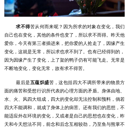
讯
八
点
求不得
苦从何而来呢？因为所求的对象在变化，我们
僧
自己也在变化，其他的条件也变了，所以求不而得。昨天他
音
爱你，今天有第三者插进来，把你爱的人抢走了，因缘产生
变化，这就是无常，所以求也求不到了。也有已经得到的，
高
因为因缘产生了变化，上了架的鸭子仍有可能飞走。无常是
僧
不断地变化，变化无常，故有求不得苦。
访
谈
最后是
五蕴炽盛
苦，这包括四大不调所带来的物质方
面的痛苦和受想行识所代表的心理方面的矛盾。身体由地、
心
乐
水、火、风四大组成，四大的变化却无法控制和预料，倘若
菩
四大不能调和，就成了身体上的病苦。还有我们的思想，不
提
能适应外在环境的变化，又或者是自己的思想也在变化，昨
天和今天想法不同，前念和后念互相较劲，乃至鱼与熊掌不
专