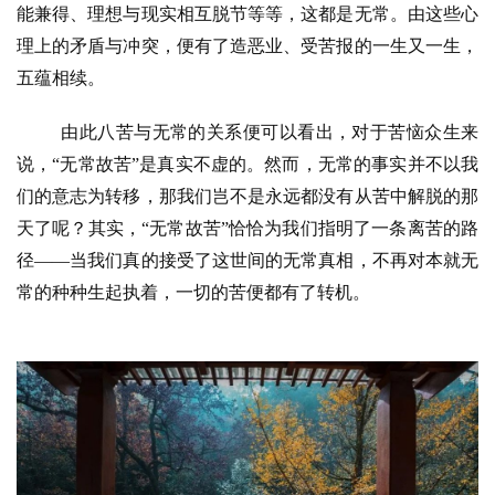
能兼得、理想与现实相互脱节等等，这都是无常。由这些心
题
理上的矛盾与冲突，便有了造恶业、受苦报的一生又一生，
五蕴相续。
公
益
由此八苦与无常的关系便可以看出，对于苦恼众生来
慈
善
说，
“无常故苦”是真实不虚的。然而，无常的事实并不以我
们的意志为转移，那我们岂不是永远都没有从苦中解脱的那
佛
天了呢？其实，“无常故苦”恰恰为我们指明了一条离苦的路
教
径——当我们真的接受了这世间的无常真相，不再对本就无
人
登录
注册
常的种种生起执着，一切的苦便都有了转机。
物
寺
院
巡
礼