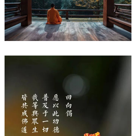
视
频
纪
录
佛
教
艺
术
政
策
法
规
免
责