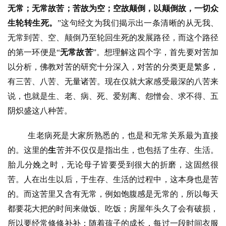
无常；无常故苦；苦故为空；空故颠倒，以颠倒故，一切众
生轮转生死。
”这句经文为我们揭示出一条清晰的从无我、
无常到苦、空、颠倒乃至轮回生死的发展路径，而这个路径
的第一环便是“
无常故苦
”。想理解这四个字，首先要对苦加
以分析，佛教对苦的研究十分深入，对苦的分类更是繁多，
有三苦、八苦、无量诸苦。现在仅就大家感受最深的八苦来
说，也就是生、老、病、死、爱别离、怨憎会、求不得、五
阴炽盛这八种苦。
生老病死是大家所熟悉的，也是和无常关系最为直接
的。这里的
生
苦并不仅仅是指出生，也包括了生存、生活。
胎儿分娩之时，无论母子皆要受到很大的折磨，这固然很
苦。人在出生以后，于生存、生活的过程中，这本身也是苦
的。而这苦里又含有无常，例如饱腹感是无常的，所以每天
都要花大把的时间来做饭、吃饭；房屋年头久了会有破损，
所以要经常修修补补；随着孩子的成长，每过一段时间衣服