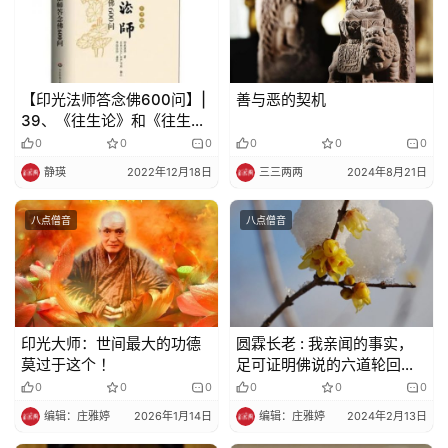
【印光法师答念佛600问】|
善与恶的契机
39、《往生论》和《往生论
注》的意义是什么？有何特
0
0
0
0
0
0
点？
静瑛
2022年12月18日
三三两两
2024年8月21日
八点僧音
八点僧音
印光大师：世间最大的功德
圆霖长老 : 我亲闻的事实，
莫过于这个 ！
足可证明佛说的六道轮回真
实不虚
0
0
0
0
0
0
编辑：庄雅婷
2026年1月14日
编辑：庄雅婷
2024年2月13日