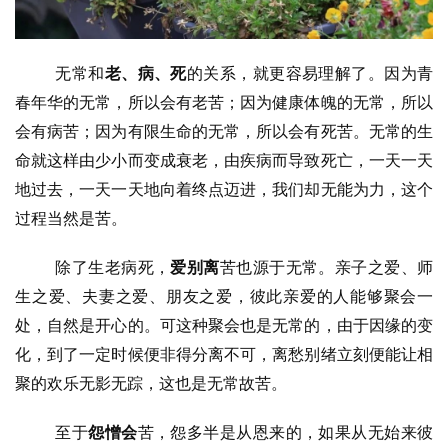
无常和
老、病、死
的关系，就更容易理解了。因为青
春年华的无常，所以会有老苦；因为健康体魄的无常，所以
会有病苦；因为有限生命的无常，所以会有死苦。无常的生
命就这样由少小而变成衰老，由疾病而导致死亡，一天一天
地过去，一天一天地向着终点迈进，我们却无能为力，这个
过程当然是苦。
除了生老病死，
爱别离
苦也源于无常。亲子之爱、师
生之爱、夫妻之爱、朋友之爱，彼此亲爱的人能够聚会一
处，自然是开心的。可这种聚会也是无常的，由于因缘的变
化，到了一定时候便非得分离不可，离愁别绪立刻便能让相
聚的欢乐无影无踪，这也是无常故苦。
至于
怨憎会
苦，怨多半是从恩来的，如果从无始来彼