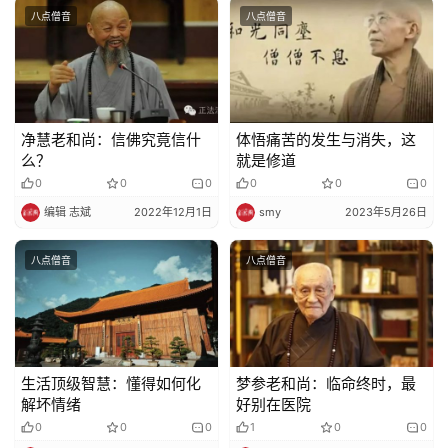
八点僧音
八点僧音
净慧老和尚：信佛究竟信什
体悟痛苦的发生与消失，这
么？
就是修道
0
0
0
0
0
0
编辑 志斌
2022年12月1日
smy
2023年5月26日
八点僧音
八点僧音
生活顶级智慧：懂得如何化
梦参老和尚：临命终时，最
解坏情绪
好别在医院
0
0
0
1
0
0