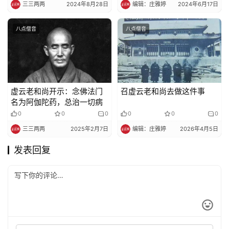
三三两两
2024年8月28日
编辑：庄雅婷
2024年6月17日
八点僧音
八点僧音
虚云老和尚开示：念佛法门
召虚云老和尚去做这件事
名为阿伽陀药，总治一切病
0
0
0
0
0
0
三三两两
2025年2月7日
编辑：庄雅婷
2026年4月5日
发表回复