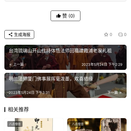
赞
(0)
生成海报
0
0
台湾琉璃山开山住持体悟法师回福建霞浦老家礼祖
上一篇
2023年5月24日 下午2:29
明兰法师厦门佛事展挥毫泼墨，欢喜结缘
2023年5月24日 下午3:31
下一篇
相关推荐
八点僧音
八点僧音