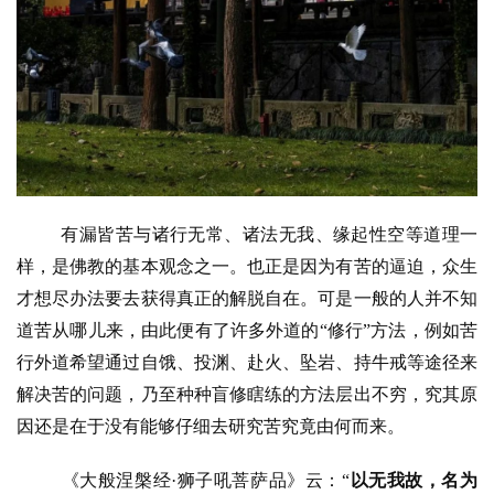
有漏皆苦与诸行无常、诸法无我、缘起性空等道理一
样，是佛教的基本观念之一。也正是因为有苦的逼迫，众生
才想尽办法要去获得真正的解脱自在。可是一般的人并不知
道苦从哪儿来，由此便有了许多外道的
“修行”方法，例如苦
行外道希望通过自饿、投渊、赴火、坠岩、持牛戒等途径来
解决苦的问题，乃至种种盲修瞎练的方法层出不穷，究其原
因还是在于没有能够仔细去研究苦究竟由何而来。
《大般涅槃经
·狮子吼菩萨品》云：“
以无我故，名为