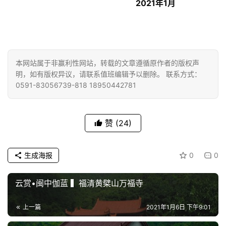
                                          2021年1月
益
慈
善
佛
本网站属于非赢利性网站，转载的文章遵循原作者的版权声
教
明，如有版权异议，请联系值班编辑予以删除。 联系方式：
人
0591-83056739-818 18950442781
登录
注册
物
寺
赞
(24)
院
巡
生成海报
0
0
礼
云赏•闽中伽蓝 ▍福清黄檗山万福寺
视
频
上一篇
2021年1月6日 下午9:01