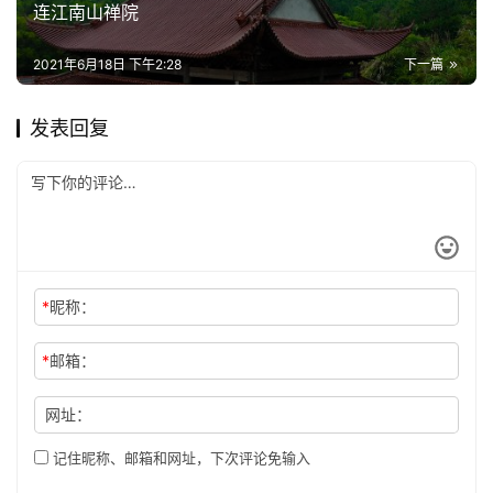
纪
连江南山禅院
录
2021年6月18日 下午2:28
下一篇
佛
教
发表回复
艺
术
政
策
法
规
*
昵称：
*
邮箱：
免
责
网址：
声
明
记住昵称、邮箱和网址，下次评论免输入