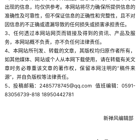
点
出现的信息，均仅供参考。本网站将尽力确保所提供信息的
僧
音
准确性及可靠性，但不保证信息的正确性和完整性，且不对
因信息的不正确或遗漏导致的任何损失或损害承担责任。
高
3、任何透过本网站网页而链接及得到的资讯、产品及服
僧
务，本网站概不负责，亦不负任何法律责任。
访
4、本网站所刊发、转载的文章，其版权均归原作者所有，
谈
如其他媒体、网站或个人从本网下载使用，请在转载有关文
章时务必尊重该文章的著作权，保留本网注明的“稿件来
心
源”，并自负版权等法律责任。
乐
5、投稿邮箱：2485778745@qq.com  值班编辑：0591-
菩
83056739-818 18950442781
提
专
                                                              新禅风编辑部
题
公