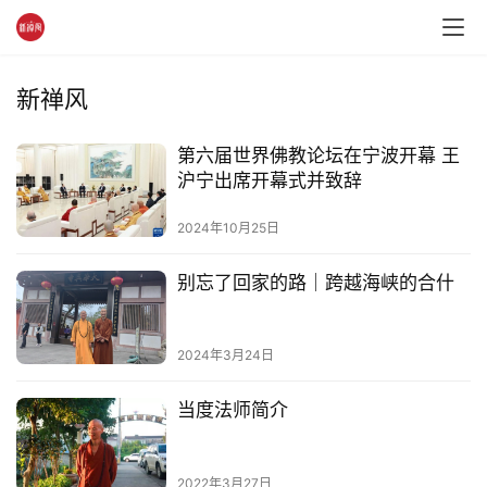
新禅风
资
讯
第六届世界佛教论坛在宁波开幕 王
沪宁出席开幕式并致辞
八
点
2024年10月25日
僧
音
别忘了回家的路｜跨越海峡的合什
高
2024年3月24日
僧
访
当度法师简介
谈
心
2022年3月27日