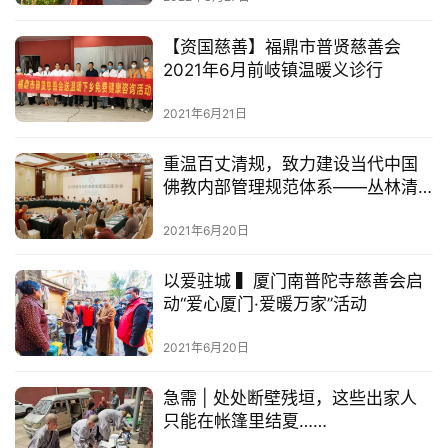
乐
菩
【资国慈善】福鼎市普贤慈善会
提
2021年6月前岐镇温暖义诊行
2021年6月21日
专
题
重温百丈清规，致力建设当代中国
佛教内部管理规范体系——丛林清
公
规与当代佛教制度建设座谈会在九
益
江举行
2021年6月20日
慈
善
以爱驻城 ▍厦门南普陀寺慈善会启
动“爱心厦门·爱暖万家”活动
佛
教
2021年6月20日
人
登录
注册
物
急需 | 处处断壁残垣，这些出家人
只能在帐篷里结夏……