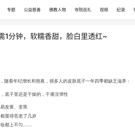
专题
公益慈善
佛教人物
寺院巡礼
视频
纪录
需1分钟，软糯香甜，脸白里透红~
，随着年纪增长和熬夜，很多人的皮肤底子一年四季都缺乏滋养：
的，底子里还是干燥的，干瘪没弹性
容易发黄、变黑
人都显得苍老了几岁
底妆都上不匀……