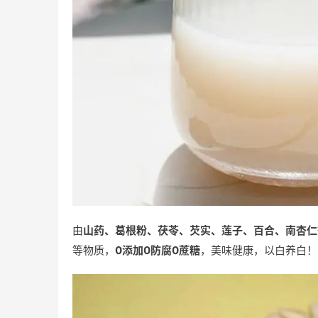
由
山药
、葛根粉、茯苓、芡实、莲子、百合、南杏仁
等物质，
0添加0防腐0蔗糖
，美味健康，以白养白！