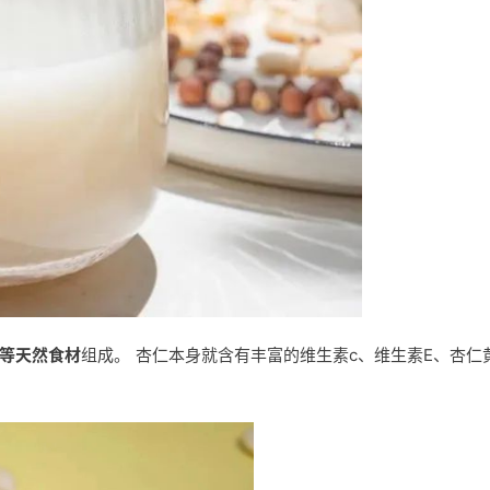
等
天然食材
组成。
杏仁本身就含有丰富的
维生素c、维生素E、杏仁