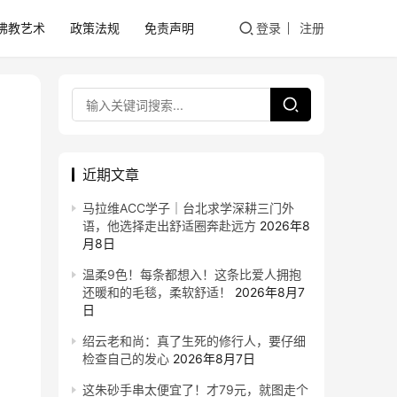
佛教艺术
政策法规
免责声明
登录
注册
近期文章
马拉维ACC学子｜台北求学深耕三门外
语，他选择走出舒适圈奔赴远方
2026年8
月8日
温柔9色！每条都想入！这条比爱人拥抱
还暖和的毛毯，柔软舒适！
2026年8月7
日
绍云老和尚：真了生死的修行人，要仔细
检查自己的发心
2026年8月7日
这朱砂手串太便宜了！才79元，就图走个