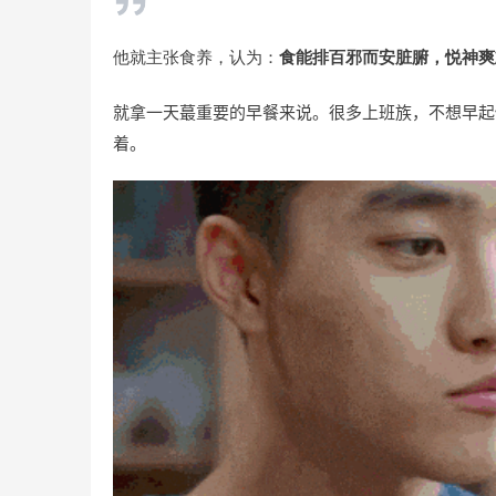
他就主张食养，认为：
食能排百邪而安脏腑，悦神爽
就拿一天蕞重要的早餐来说。
很多上班族，不想早起
着。