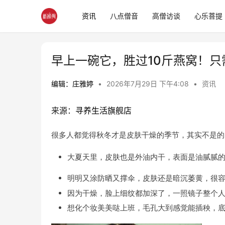
资讯
八点僧音
高僧访谈
心乐菩提
早上一碗它，胜过10斤燕窝！只
编辑：庄雅婷
•
2026年7月29日 下午4:08
•
资讯
来源：
寻养生活旗舰店
很多人都觉得秋冬才是皮肤干燥的季节，其实不是的
大夏天里，皮肤也是外油内干，表面是油腻腻
明明又涂防晒又撑伞，皮肤还是暗沉萎黄，很
因为干燥，脸上细纹都加深了，一照镜子整个
想化个妆美美哒上班，
毛孔大
到感觉能插秧，