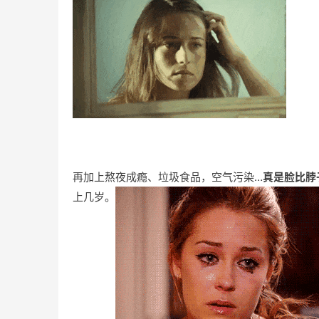
再加上熬夜成瘾、垃圾食品，空气污染…
真是脸比脖
上几岁。