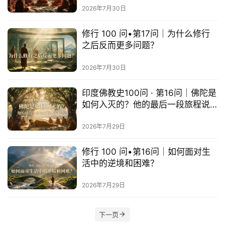
寺
2026年7月30日
院
巡
修行 100 问•第17问｜为什么修行
礼
之后反而更多问题？
视
2026年7月30日
频
印度佛教史100问 · 第16问｜佛陀是
纪
如何入灭的？他的最后一段旅程说
明了什么？
录
2026年7月29日
佛
修行 100 问•第16问｜如何面对生
教
活中的逆境和困难？
艺
术
2026年7月29日
政
下一页
策