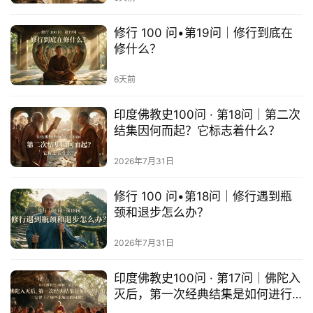
乐
菩
修行 100 问•第19问｜修行到底在
提
修什么？
6天前
专
题
印度佛教史100问 · 第18问｜第二次
结集因何而起？它标志着什么？
公
益
2026年7月31日
慈
善
修行 100 问•第18问｜修行遇到瓶
颈和退步怎么办？
佛
教
2026年7月31日
人
登录
注册
物
印度佛教史100问 · 第17问｜佛陀入
灭后，第一次经典结集是如何进行
的？它留下了哪些未解决的问题？