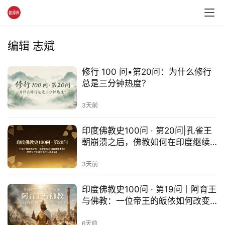
编辑 志斌
资
讯
修行 100 问•第20问：为什么修行
总是三分钟热度？
八
点
3天前
僧
音
印度佛教史100问 · 第20问|孔雀王
朝崩溃之后，佛教如何在印度继续
生存？部派时代的佛教是什么样子
高
的？
3天前
僧
访
印度佛教史100问 · 第19问｜阿育王
谈
与佛教：一位帝王的皈依如何改变
了整个宗教的命运？
心
6天前