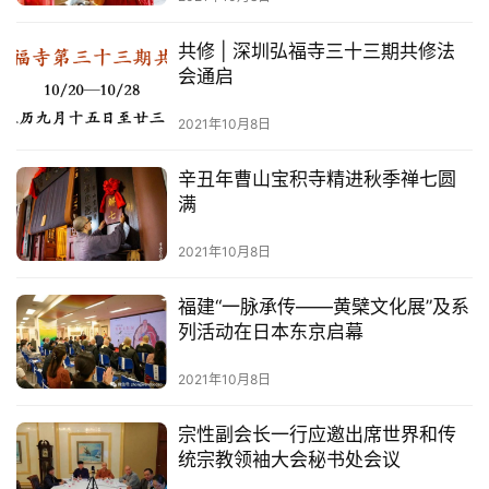
乐
菩
共修 | 深圳弘福寺三十三期共修法
提
会通启
2021年10月8日
专
题
辛丑年曹山宝积寺精进秋季禅七圆
满
公
益
2021年10月8日
慈
善
福建“一脉承传——黄檗文化展”及系
列活动在日本东京启幕
佛
教
2021年10月8日
人
登录
注册
物
宗性副会长一行应邀出席世界和传
统宗教领袖大会秘书处会议