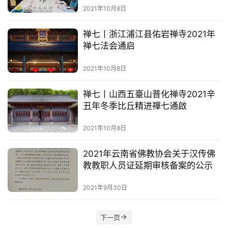
寺
2021年10月8日
院
巡
禅七丨浙江浦江县佑岩禅寺2021年
礼
禅七法会通启
视
2021年10月8日
频
禅七丨山西五臺山普化禅寺2021辛
纪
丑年冬季比丘精进禪七通啟
录
2021年10月8日
佛
2021年云南省佛教协会关于汉传佛
教
教教职人员证延期审核备案的公示
艺
术
2021年9月30日
政
下一页
策