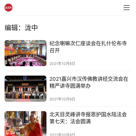
编辑：泷中
资
讯
纪念喇嘛次仁座谈会在扎什伦布寺
召开
八
点
2021年10月8日
僧
音
2021嘉兴市汉传佛教讲经交流会在
精严讲寺圆满举办
高
2021年10月8日
僧
访
北天目灵峰讲寺报恩护国水陆法会
谈
第七天：法会圆满
心
2021年10月8日