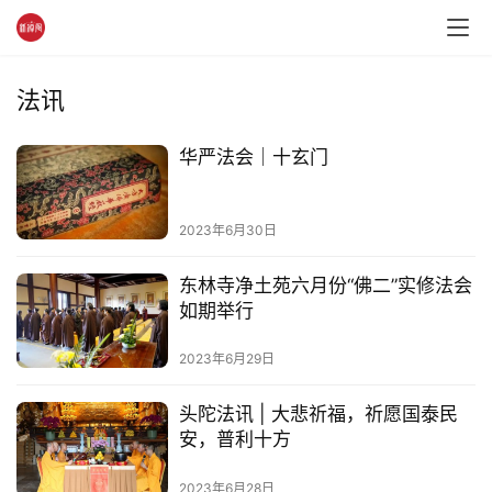
法讯
资
讯
华严法会｜十玄门
八
点
2023年6月30日
僧
音
东林寺净土苑六月份“佛二”实修法会
如期举行
高
2023年6月29日
僧
访
头陀法讯 | 大悲祈福，祈愿国泰民
谈
安，普利十方
心
2023年6月28日