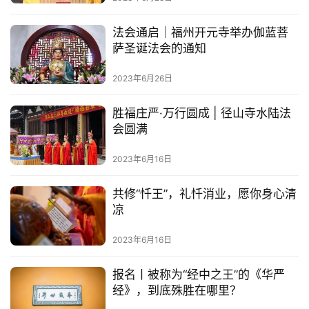
乐
菩
法会通启｜福州开元寺举办伽蓝菩
提
萨圣诞法会的通知
2023年6月26日
专
题
胜福庄严·万行圆成 | 径山寺水陆法
会圆满
公
益
2023年6月16日
慈
善
共修“忏王”，礼忏消业，愿你身心清
凉
佛
教
2023年6月16日
人
登录
注册
物
报名丨被称为“经中之王”的《华严
经》，到底殊胜在哪里？