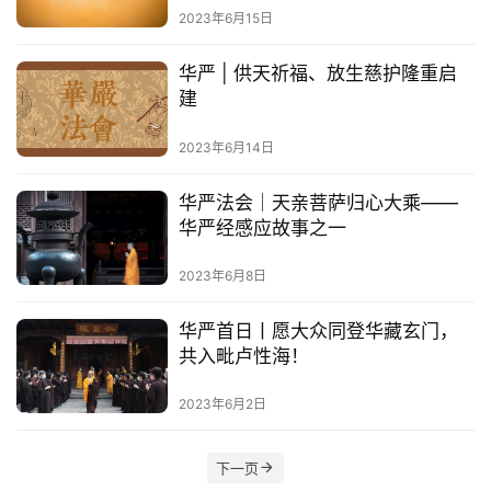
寺
2023年6月15日
院
巡
华严 | 供天祈福、放生慈护隆重启
礼
建
视
2023年6月14日
频
华严法会｜天亲菩萨归心大乘——
纪
华严经感应故事之一
录
2023年6月8日
佛
华严首日丨愿大众同登华藏玄门，
教
共入毗卢性海！
艺
术
2023年6月2日
政
下一页
策