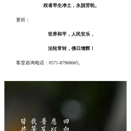
殁者早生净土，永脱苦轮。
佛
教
更祈：
人
登录
注册
物
世界和平，人民安乐，
寺
法轮常转，佛日增辉！
院
巡
客堂咨询电话：
0571-87968665。
礼
视
频
纪
录
佛