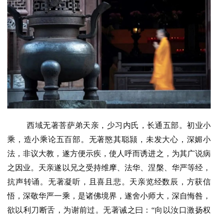
西域无著菩萨弟天亲，少习内氏，长通五部。初业小
乘，造小乘论五百部。无著愍其聪颕，未发大心，深媚小
法，非议大教，遂方便示疾，使人呼而诱进之，为其广说病
之因业。天亲遂以兄之受持维摩、法华、涅槃、华严等经，
抗声转诵。无著凝听，且喜且悲。天亲览经数辰，方获信
悟，深敬华严一乘，是诸佛境界，遂舍小师大，深自悔咎，
欲以利刀断舌，为谢前过。无著诫之曰：
“向以汝口激扬权