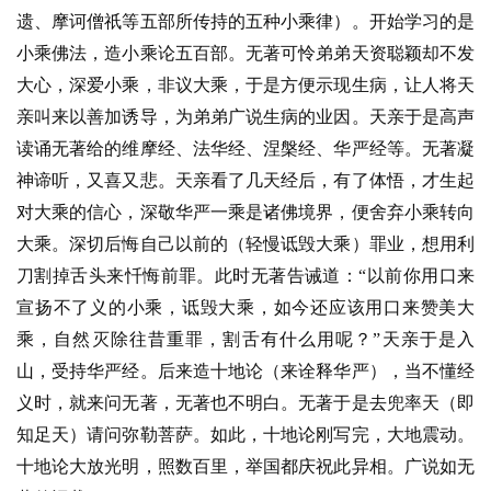
遗、摩诃僧祇等五部所传持的五种小乘律）。开始学习的是
小乘佛法，造小乘论五百部。无著可怜弟弟天资聪颖却不发
大心，深爱小乘，非议大乘，于是方便示现生病，让人将天
亲叫来以善加诱导，为弟弟广说生病的业因。天亲于是高声
读诵无著给的维摩经、法华经、涅槃经、华严经等。无著凝
神谛听，又喜又悲。天亲看了几天经后，有了体悟，才生起
对大乘的信心，深敬华严一乘是诸佛境界，便舍弃小乘转向
大乘。深切后悔自己以前的（轻慢诋毁大乘）罪业，想用利
刀割掉舌头来忏悔前罪。此时无著告诫道：
“以前你用口来
宣扬不了义的小乘，诋毁大乘，如今还应该用口来赞美大
乘，自然灭除往昔重罪，割舌有什么用呢？”天亲于是入
山，受持华严经。后来造十地论（来诠释华严），当不懂经
义时，就来问无著，无著也不明白。无著于是去兜率天（即
知足天）请问弥勒菩萨。如此，十地论刚写完，大地震动。
十地论大放光明，照数百里，举国都庆祝此异相。广说如无