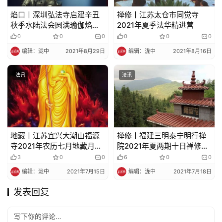
焰口丨深圳弘法寺启建辛丑
禅修丨江苏太仓市同觉寺
秋季水陆法会圆满瑜伽焰口
2021年夏季法华精进营
通启
0
0
0
0
0
0
编辑：泷中
2021年8月29日
编辑：泷中
2021年8月16日
法讯
法讯
地藏丨江苏宜兴大潮山福源
禅修丨福建三明泰宁明行禅
寺2021年农历七月地藏月法
院2021年夏两期十日禅修营
会通启
通告
3
0
0
6
0
0
编辑：泷中
2021年7月15日
编辑：泷中
2021年7月18日
发表回复