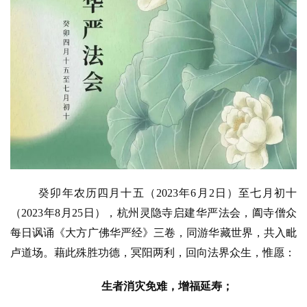
高
僧
访
谈
心
乐
菩
提
专
癸卯年农历四月十五（
2023年6月2日）至七月初十
题
（2023年8月25日），杭州灵隐寺启建华严法会，阖寺僧众
每日讽诵《大方广佛华严经》三卷，同游华藏世界，共入毗
公
卢道场。藉此殊胜功德，冥阳两利，回向法界众生，惟愿：
益
慈
生者消灾免难，增福延寿；
善