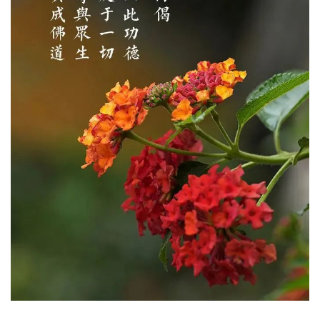
教
艺
术
政
策
法
规
免
责
声
明