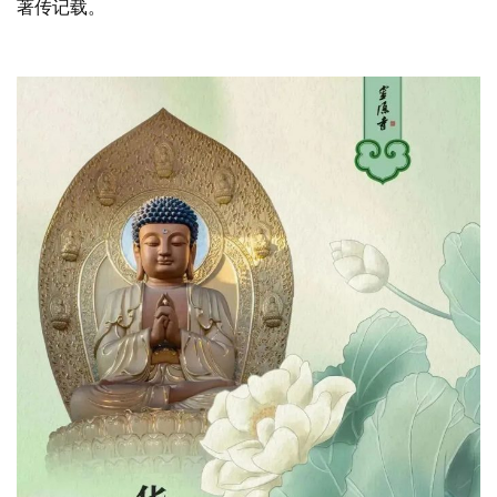
著传记载。
资
讯
八
点
僧
音