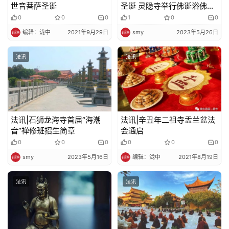
世音菩萨圣诞
圣诞 灵隐寺举行佛诞浴佛法
会​
0
0
0
1
0
0
编辑：泷中
2021年9月29日
smy
2023年5月26日
法讯
法讯
法讯|石狮龙海寺首届“海潮
法讯|辛丑年二祖寺盂兰盆法
音”禅修班招生简章
会通启
0
0
0
0
0
0
smy
2023年5月16日
编辑：泷中
2021年8月19日
法讯
法讯