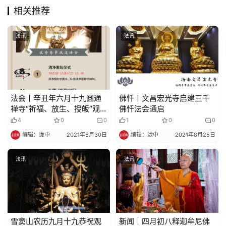
相关推荐
法讯
法讯
法会丨辛丑年六月十九圆通
佛忏丨文昌宏光寺启建三千
禅寺“祈福、放生、授皈”观
佛忏法会通启
音成道法会
4
0
0
1
0
0
编辑：泷中
2021年6月30日
编辑：泷中
2021年8月25日
法讯
法讯
雪窦山农历九月十九恭祝观
新闻｜四月初八释迦牟尼佛