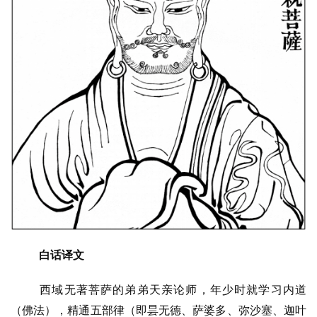
白话译文
西域无著菩萨的弟弟天亲论师，年少时就学习内道
（佛法），精通五部律（即昙无德、萨婆多、弥沙塞、迦叶