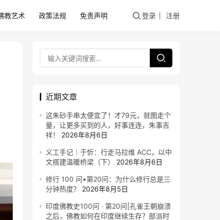
佛教艺术
政策法规
免责声明
登录
注册
近期文章
这朱砂手串太便宜了！才79元，就图走个
量，让更多买到的人，好事连连，朱事吉
祥！
2026年8月6日
义工手记｜于忻：行走马拉维 ACC，以中
文搭建温暖桥梁（下）
2026年8月6日
修行 100 问•第20问：为什么修行总是三
分钟热度？
2026年8月5日
印度佛教史100问 · 第20问|孔雀王朝崩溃
之后，佛教如何在印度继续生存？部派时