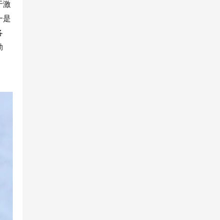
于激
一是
各
勤