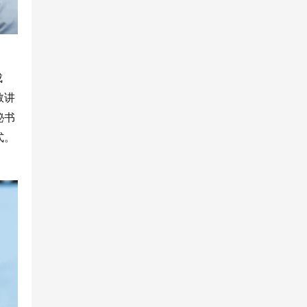
成
教讲
秘书
式。