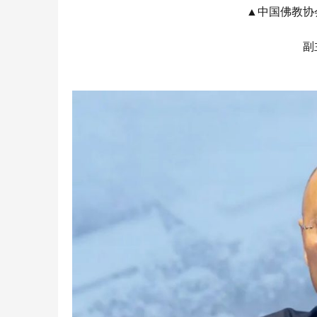
▲
中国佛教协
副