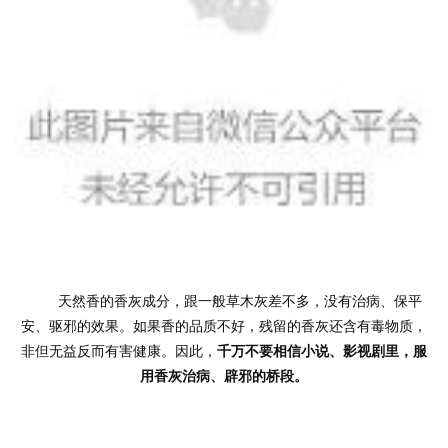
人
登录
注册
物
寺
院
巡
礼
视
频
纪
	天然香的香灰成分，跟一般草木灰差不多，没有治病、保平
录
安、驱邪的效果。如果香的品质不好，残留的香灰还含有毒物质，
非但无益反而有害健康。因此，
千万不要相信小说、影视剧里，服
佛
用香灰治病、辟邪的桥段。
教
艺