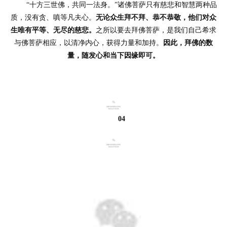
	“十方三世佛，共同一法身。”诸佛菩萨只有慈悲和智慧两种品
质，没有贪、嗔等凡夫心。
无论众生拜不拜、恭不恭敬，他们对众
生唯有平等、无尽的慈悲。
之所以要去拜佛菩萨，是我们自己希求
与佛菩萨相应，以清净内心，获得力量和加持。
因此，拜佛的数
量，随发心和当下因缘即可。
资
讯
04
八
点
僧
音
高
僧