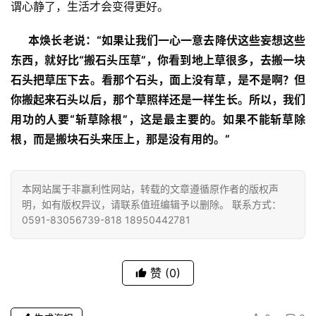
谈
谓心静了，生活才会变得更好。
本焕长老说：“如果让我们一心一意去降伏这些妄想这些
心
乐
东西，就好比“搬石头压草”，你看到地上草很多，去搬一块
菩
石头把草压下去。看那个石头，面上没有草，是不是啊？但
提
你搬起来石头以后，那个草照样还是一样生长。所以，我们
用功的人要“斩草除根”，这是最主要的。如果不能斩草除
专
根，而是搬块石头来压上，那是没有用的。”
题
公
本网站属于非赢利性网站，转载的文章遵循原作者的版权声
益
明，如有版权异议，请联系值班编辑予以删除。 联系方式：
0591-83056739-818 18950442781
慈
善
赞
(0)
佛
教
人
登录
注册