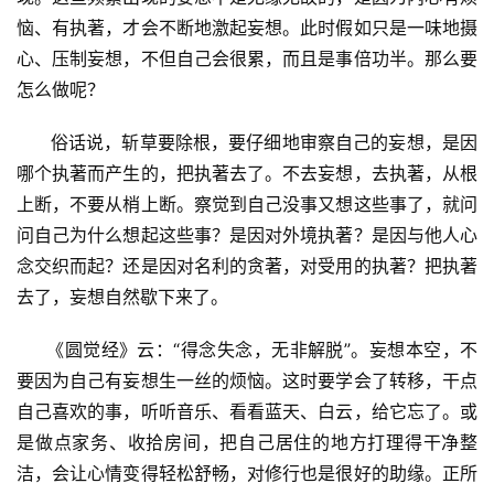
恼、有执著，才会不断地激起妄想。此时假如只是一味地摄
心、压制妄想，不但自己会很累，而且是事倍功半。那么要
怎么做呢？
      俗话说，斩草要除根，要仔细地审察自己的妄想，是因
哪个执著而产生的，把执著去了。不去妄想，去执著，从根
资
上断，不要从梢上断。察觉到自己没事又想这些事了，就问
讯
问自己为什么想起这些事？是因对外境执著？是因与他人心
念交织而起？还是因对名利的贪著，对受用的执著？把执著
八
去了，妄想自然歇下来了。
点
僧
     《圆觉经》云：“得念失念，无非解脱”。妄想本空，不
音
要因为自己有妄想生一丝的烦恼。这时要学会了转移，干点
自己喜欢的事，听听音乐、看看蓝天、白云，给它忘了。或
高
是做点家务、收拾房间，把自己居住的地方打理得干净整
僧
访
洁，会让心情变得轻松舒畅，对修行也是很好的助缘。正所