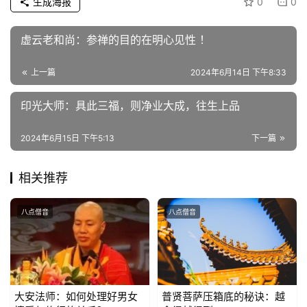
生成海报
0
0
物
虚云老和尚：参禅的目的在明心见性 ！
寺
院
上一篇
2024年6月14日 下午8:33
巡
礼
印光大师：具此三福，则净业大成，往生上品
视
2024年6月15日 下午5:13
下一篇
频
相关推荐
纪
录
八点僧音
八点僧音
佛
教
艺
术
大安法师：如何处理好男女
普贤菩萨压箱底的秘诀：越