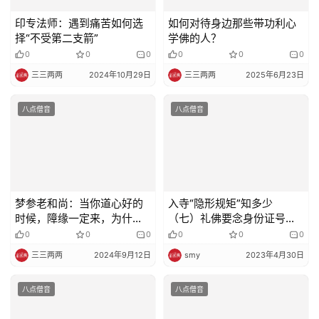
印专法师：遇到痛苦如何选
如何对待身边那些带功利心
择“不受第二支箭”
学佛的人？
0
0
0
0
0
0
三三两两
2024年10月29日
三三两两
2025年6月23日
八点僧音
八点僧音
梦参老和尚：当你道心好的
入寺“隐形规矩”知多少
时候，障缘一定来，为什
（七）礼佛要念身份证号
么？
0
0
0
吗？该跟佛菩萨求什么？
0
0
0
三三两两
2024年9月12日
smy
2023年4月30日
八点僧音
八点僧音