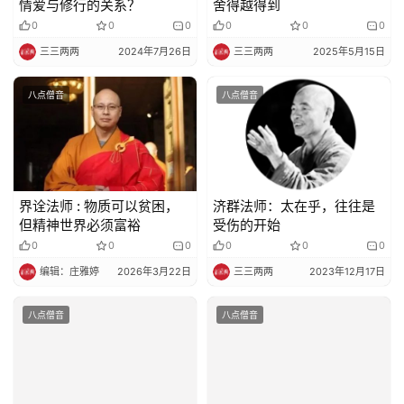
情爱与修行的关系？
舍得越得到
0
0
0
0
0
0
政
策
三三两两
2024年7月26日
三三两两
2025年5月15日
法
规
八点僧音
八点僧音
免
责
声
界诠法师 : 物质可以贫困，
济群法师：太在乎，往往是
明
但精神世界必须富裕
受伤的开始
0
0
0
0
0
0
编辑：庄雅婷
2026年3月22日
三三两两
2023年12月17日
八点僧音
八点僧音