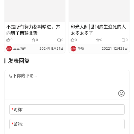
不是所有努力都叫精进，方
印光大師|世间虚生浪死的人
向错了南辕北辙
太多太多了
0
0
0
0
0
0
三三两两
2024年8月21日
静瑛
2022年12月28日
发表回复
*
昵称：
*
邮箱：