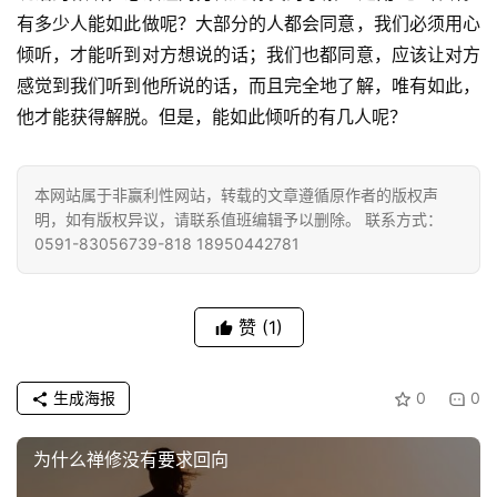
乐
有多少人能如此做呢？大部分的人都会同意，我们必须用心
菩
倾听，才能听到对方想说的话；我们也都同意，应该让对方
提
感觉到我们听到他所说的话，而且完全地了解，唯有如此，
他才能获得解脱。但是，能如此倾听的有几人呢？
专
题
本网站属于非赢利性网站，转载的文章遵循原作者的版权声
公
明，如有版权异议，请联系值班编辑予以删除。 联系方式：
0591-83056739-818 18950442781
益
慈
善
赞
(1)
佛
教
生成海报
0
0
人
登录
注册
物
为什么禅修没有要求回向