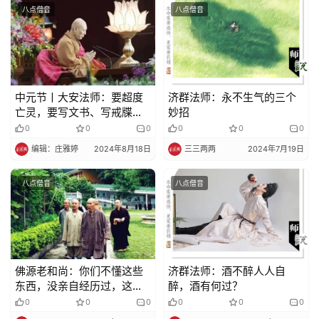
法
八点僧音
八点僧音
规
免
责
中元节丨大安法师：要超度
济群法师：永不生气的三个
声
亡灵，要写文书、写戒牒、
妙招
明
烧纸钱等，如法否？
0
0
0
0
0
0
编辑：庄雅婷
2024年8月18日
三三两两
2024年7月19日
八点僧音
八点僧音
佛源老和尚：你们不懂这些
济群法师：酒不醉人人自
东西，没亲自经历过，这些
醉，酒有何过？
境界我都经历过了
0
0
0
0
0
0