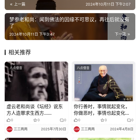
寺
上一篇
2024年10月11日 下午2:07
院
巡
梦参老和尚：闻到佛法的因缘不可思议，再往后就没有
礼
了
2024年10月11日 下午3:47
下一篇
视
频
相关推荐
纪
八点僧音
八点僧音
录
佛
教
艺
虚云老和尚谈《坛经》说东
你行善时，事情就起变化，
术
方人造罪求生西方……
你做恶时，事情也起变化
（梦参老和尚）
0
0
0
0
0
0
政
三三两两
2025年7月30日
三三两两
2024年4月8日
策