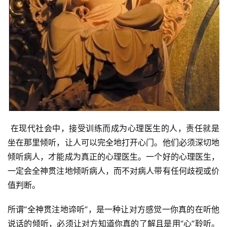
资
讯
八
点
僧
 在现代社会中，接受训练而成为心理医生的人，责任就是
音
坐在那里倾听，让人可以完全地打开心门。他们必须深切地
倾听病人，才能成为真正的心理医生。一个好的心理医生，
高
僧
一定会全神贯注地倾听病人，而不对病人带有任何歧视或价
访
值判断。 
谈
所谓“全神贯注地谛听”，是一种让对方感觉一你真的在听他
心
说话的倾听，必须让对方知道你真的了解且是用“心”聆听。