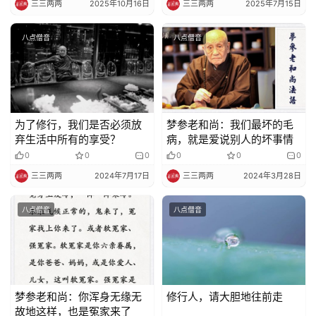
三三两两
2025年10月16日
三三两两
2025年7月15日
八点僧音
八点僧音
为了修行，我们是否必须放
梦参老和尚：我们最坏的毛
弃生活中所有的享受？
病，就是爱说别人的坏事情
0
0
0
0
0
0
三三两两
2024年7月17日
三三两两
2024年3月28日
八点僧音
八点僧音
梦参老和尚：你浑身无缘无
修行人，请大胆地往前走
故地这样，也是冤家来了