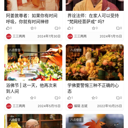
佛
教
阿姜敦尊者：如果你有时间
界诠法师：在家人可以受持
艺
呼吸，你就有时间禅修
“梵网经菩萨戒” 吗?
术
0
0
0
2
0
0
三三两两
2024年7月30日
三三两两
2024年1月15日
政
策
八点僧音
八点僧音
法
规
免
浴佛节 | 这一天，他再次来
学佛要警惕三种不正确的心
责
到人间
态
声
1
0
0
1
0
0
明
三三两两
2024年5月15日
编辑 志斌
2022年10月25日
八点僧音
八点僧音