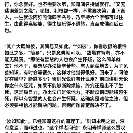
行，你念就好。也不需要次第，知道闻名持诵就行。“又无
迷误差别之缘”，顿根、利根都一样，不需要次第，当下直
入，一生就念阿弥陀佛四字名号，乃至持六个字都可以往
生，由此得离娑婆、得生极乐得不退转，直至成佛而后已
也。
“
其广大既如彼，其简易又如此。
”“如彼”，你看收摄的根性
如此之多。“简易”，只是念佛就可以。“故虽有智者，亦不
能无疑焉。”即使有智慧的人也会产生怀疑，这么简单就
去？他不干，要想尽办法搞辛苦些。有人到藏地去，为了见
善知识，有时会等很久，这样才他觉得很好。回来了，问他
好在哪里？断惑多少？否则光说好有什么用？前面讲到无论
你念什么经咒，如果不能够断除烦恼，终究还是出不了生
资
死，这是靠自力；净土法门是依他力，不断烦恼即能横超生
讯
死，所以有智慧的人也会产生怀疑。这确实是难信之法，但
必须要相信才能解决问题，否则问题肯定解决不了。
八
点
“汝如知此”，已经知道这样的道理了；“
则知永明之赞，深
僧
有意焉，而非过也。
”这个禅者问他：永明寿禅师这么赞叹
音