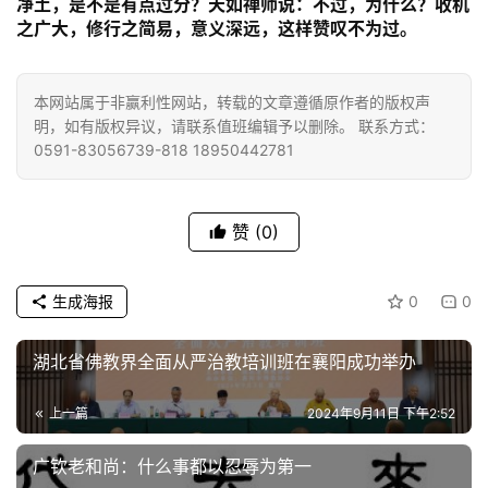
净土，是不是有点过分？天如禅师说：不过，为什么？收机
之广大，修行之简易，意义深远，这样赞叹不为过。
高
僧
本网站属于非赢利性网站，转载的文章遵循原作者的版权声
访
明，如有版权异议，请联系值班编辑予以删除。 联系方式：
谈
0591-83056739-818 18950442781
心
乐
赞
(0)
菩
提
生成海报
0
0
专
题
湖北省佛教界全面从严治教培训班在襄阳成功举办
公
上一篇
2024年9月11日 下午2:52
益
广钦老和尚：什么事都以忍辱为第一
慈