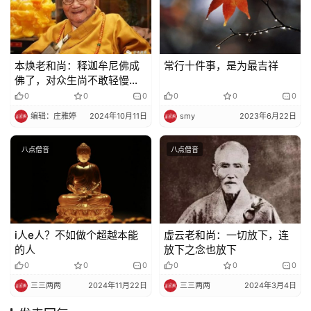
本焕老和尚：释迦牟尼佛成
常行十件事，是为最吉祥
佛了，对众生尚不敢轻慢，
我们对一切众生还敢轻慢
0
0
0
0
0
0
吗？
编辑：庄雅婷
2024年10月11日
smy
2023年6月22日
八点僧音
八点僧音
i人e人？不如做个超越本能
虚云老和尚：一切放下，连
的人
放下之念也放下
0
0
0
0
0
0
三三两两
2024年11月22日
三三两两
2024年3月4日