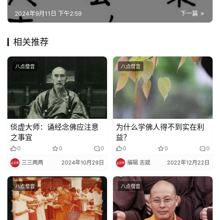
善
2024年9月11日 下午2:59
下一篇
佛
教
相关推荐
人
登录
注册
物
八点僧音
八点僧音
寺
院
巡
倓虚大师：诵经念佛应注意
为什么学佛人得不到实在利
礼
之事宜
益？
0
0
0
0
0
0
视
三三两两
2024年10月29日
编辑 志斌
2022年12月22日
频
八点僧音
八点僧音
纪
录