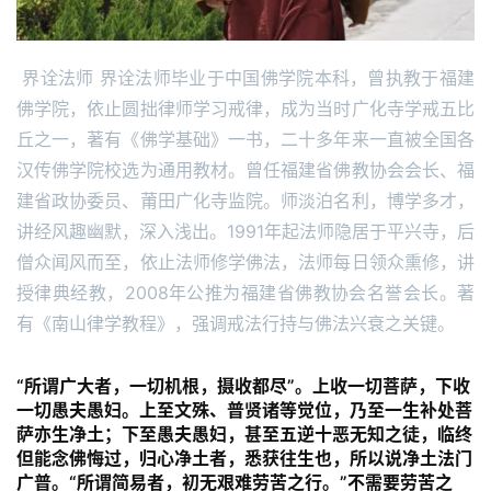
 界诠法师 界诠法师毕业于中国佛学院本科，曾执教于福建
佛学院，依止圆拙律师学习戒律，成为当时广化寺学戒五比
丘之一，著有《佛学基础》一书，二十多年来一直被全国各
汉传佛学院校选为通用教材。曾任福建省佛教协会会长、福
建省政协委员、莆田广化寺监院。师淡泊名利，博学多才，
讲经风趣幽默，深入浅出。1991年起法师隐居于平兴寺，后
僧众闻风而至，依止法师修学佛法，法师每日领众熏修，讲
授律典经教，2008年公推为福建省佛教协会名誉会长。著
有《南山律学教程》，强调戒法行持与佛法兴衰之关键。
“
所谓广大者，一切机根，摄收都尽
”。上收一切菩萨，下收
一切愚夫愚妇。上至文殊、普贤诸等觉位，乃至一生补处菩
萨亦生净土；下至愚夫愚妇，甚至五逆十恶无知之徒，临终
但能念佛悔过，归心净土者，悉获往生也，所以说净土法门
广普。“所谓简易者，初无艰难劳苦之行。”不需要劳苦之