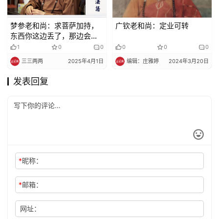
梦参老和尚：求菩萨加持，
广钦老和尚：定业可转
东西你这边丢了，那边会捡
到丨拜忏满愿的故事
1
0
0
0
0
0
三三两两
2025年4月1日
编辑：庄雅婷
2024年3月20日
发表回复
*
昵称：
*
邮箱：
网址：