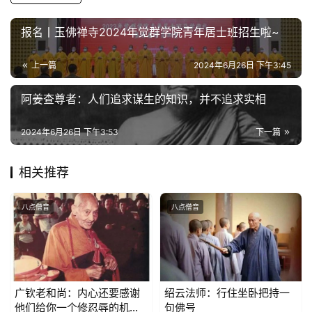
公
益
报名丨玉佛禅寺2024年觉群学院青年居士班招生啦~
慈
善
上一篇
2024年6月26日 下午3:45
佛
阿姜查尊者：人们追求谋生的知识，并不追求实相
教
人
2024年6月26日 下午3:53
下一篇
登录
注册
物
相关推荐
寺
院
八点僧音
八点僧音
巡
礼
视
频
广钦老和尚：内心还要感谢
绍云法师：行住坐卧把持一
他们给你一个修忍辱的机
句佛号