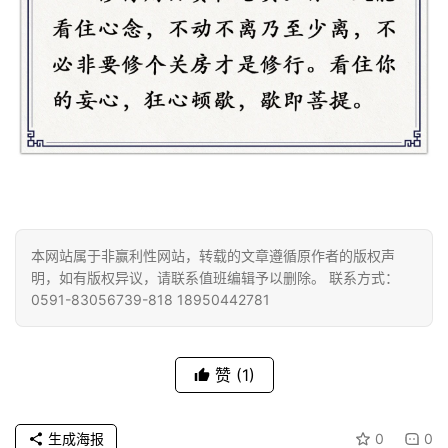
八
点
僧
音
高
僧
访
谈
心
本网站属于非赢利性网站，转载的文章遵循原作者的版权声
明，如有版权异议，请联系值班编辑予以删除。 联系方式：
乐
0591-83056739-818 18950442781
菩
提
赞
(1)
专
题
生成海报
0
0