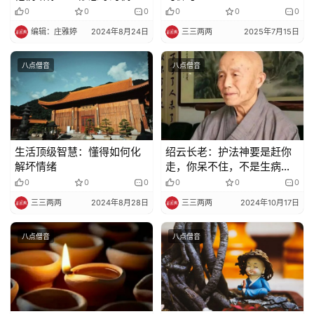
会，无忍不成道
0
0
0
0
0
0
纪
编辑：庄雅婷
2024年8月24日
三三两两
2025年7月15日
录
八点僧音
八点僧音
佛
教
艺
术
生活顶级智慧：懂得如何化
绍云长老：护法神要是赶你
政
解坏情绪
走，你呆不住，不是生病就
策
是这个事那个事
0
0
0
0
0
0
法
三三两两
2024年8月28日
三三两两
2024年10月17日
规
八点僧音
八点僧音
免
责
声
明