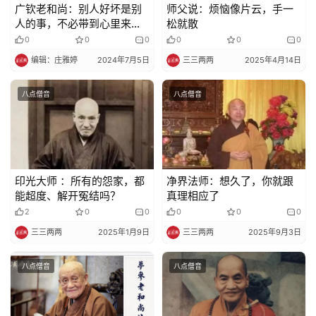
广钦老和尚：别人好坏是别
师父说：烦恼像片云，手一
人的事，不必带到心里来烦
松就散
恼
0
0
0
0
0
0
编辑：庄雅婷
2024年7月5日
三三两两
2025年4月14日
八点僧音
八点僧音
印光大师 ：所有的怨家，都
净界法师：想久了，你就跟
能超度、解开冤结吗？
真理相应了
2
0
0
0
0
0
三三两两
2025年1月9日
三三两两
2025年9月3日
八点僧音
八点僧音