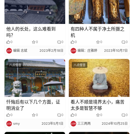
他人的长处，这么难看到
有四种人不属于净土所摄之
吗？
机
0
0
0
0
0
0
编辑 志斌
2023年2月18日
编辑：庄雅婷
2023年10月7日
八点僧音
八点僧音
忏悔后有以下几个方面，证
看人不顺是境界太小，痛苦
明消业了
太多是智慧不够
0
0
0
0
0
0
smy
2023年5月1日
三三两两
2024年10月25日