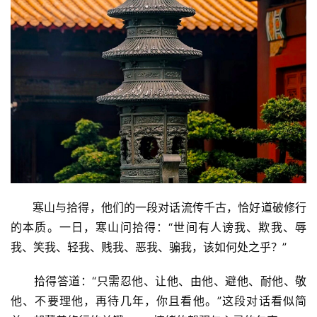
      寒山与拾得，他们的一段对话流传千古，恰好道破修行
资
的本质。一日，寒山问拾得：“世间有人谤我、欺我、辱
讯
我、笑我、轻我、贱我、恶我、骗我，该如何处之乎？” 
八
      拾得答道：“只需忍他、让他、由他、避他、耐他、敬
点
他、不要理他，再待几年，你且看他。”这段对话看似简
僧