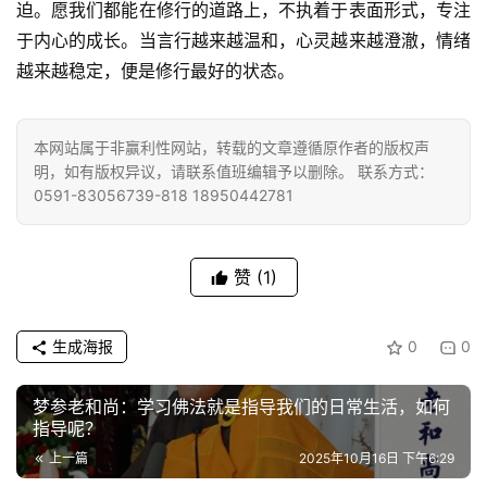
慈
迫。愿我们都能在修行的道路上，不执着于表面形式，专注
善
于内心的成长。当言行越来越温和，心灵越来越澄澈，情绪
越来越稳定，便是修行最好的状态。
佛
教
人
本网站属于非赢利性网站，转载的文章遵循原作者的版权声
登录
注册
物
明，如有版权异议，请联系值班编辑予以删除。 联系方式：
0591-83056739-818 18950442781
寺
院
赞
(1)
巡
礼
生成海报
0
0
视
频
梦参老和尚：学习佛法就是指导我们的日常生活，如何
指导呢？
纪
上一篇
2025年10月16日 下午6:29
录