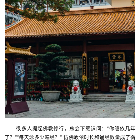
      很多人提起佛教修行，总会下意识问：“你皈依几年
了？”“每天念多少遍经？” 仿佛皈依时长和诵经数量成了衡