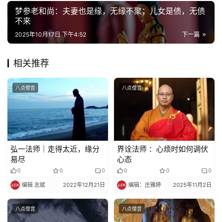
梦参老和尚：夫妻也是缘，无缘不聚；儿女是债，无债
不来
佛
教
2025年10月17日 下午4:52
下一篇
艺
术
相关推荐
政
八点僧音
八点僧音
策
法
规
免
弘一法师｜走得太近，缘分
界诠法师 ：心烦时如何调伏
易尽
心态
责
声
0
0
0
0
0
0
明
编辑 志斌
2022年12月21日
编辑：庄雅婷
2025年11月2日
八点僧音
八点僧音