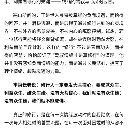
单，却藏着修行的关键 —— 情绪的驾驭与心灵的包容。
音
      寒山所问的，正是世人最易被牵绊的负面境遇，而拾得
高
的回答，并非消极逃避，而是展现了通过修行达到的心灵境
僧
界：不被外界的恶意裹挟，不被内心的嗔怒控制。试想，若
访
一位修行者能将经文倒背如流，却在被误解时勃然大怒，在
谈
利益面前斤斤计较，这样的 “修行” 不过是表面功夫。而拾
得的智慧，恰恰印证了 “驾驭情绪才是真修行” 的道理。他
心
乐
并非没有感知负面情绪的能力，而是通过长期修心，拥有了
菩
转化情绪、超越境遇的力量。
提
本焕长老说：修行人一定要发大菩提心，要成就众生、
专
利益众生、结众生缘。没有大菩提心，我们就没有众生缘；
题
没有众生缘，我们就不能成佛。
      真正的修行，是在每一次情绪波动时的自我觉察，在每
公
益
一次与人相处时的善意流露，在每一次面对困境时的从容不