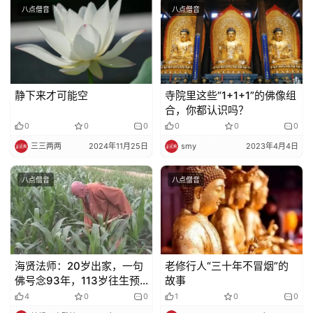
八点僧音
八点僧音
静下来才可能空
寺院里这些“1+1+1”的佛像组
合，你都认识吗？
0
0
0
0
0
0
三三两两
2024年11月25日
smy
2023年4月4日
八点僧音
八点僧音
海贤法师：20岁出家，一句
老修行人“三十年不冒烟”的
佛号念93年，113岁往生预
故事
知时至！
4
0
0
1
0
0