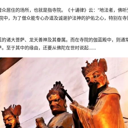
僧众居住的场所，也就是指寺院。《十诵律》云：“地法者，佛听
寺院中，为了僧众能专心办道及诚谢护法神的护佑之心，特别在寺
蓝的诸大菩萨、龙天善神及其眷属。而在寺院的伽蓝殿中，则通
萨。至于其中的缘由，还要从佛陀在世时说起……