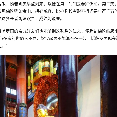
信敬，盼着明天早点到来，以便在第一时间去参拜佛陀。第二天
只见佛陀犹如金山、相好威容，比护弥长者形容得还要庄严千万
须达多长者闻法欢喜，成须陀洹果。
憍萨罗国的亲戚好友们也能听到这殊胜的法义，便跪请佛陀临履
，与在家的世俗人不同，饮食起居不能混杂在一起。憍萨罗国现在
。”