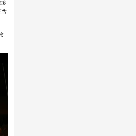
达多
王舍
物