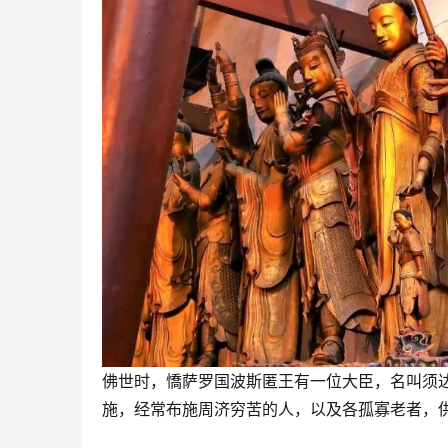
佛世时，憍萨罗国波斯匿王有一位大臣，名叫须
施，经常布施周济穷苦的人，以及各孤寡老者，供