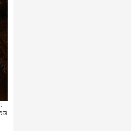
道：
示四