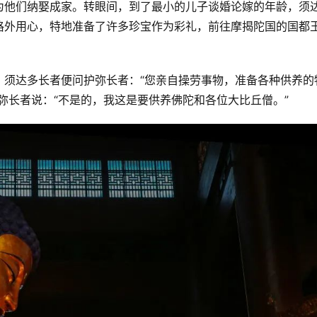
为他们纳娶成家。转眼间，到了最小的儿子谈婚论嫁的年龄，须
格外用心，特地准备了许多珍宝作为彩礼，前往摩揭陀国的国都
。须达多长者便问护弥长者：“您亲自操劳事物，准备各种供养的
弥长者说：“不是的，我这是要供养佛陀和各位大比丘僧。”