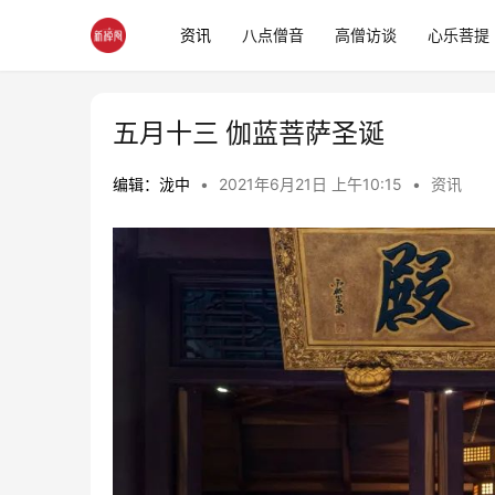
资讯
八点僧音
高僧访谈
心乐菩提
五月十三 伽蓝菩萨圣诞
编辑：泷中
•
2021年6月21日 上午10:15
•
资讯