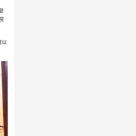
受
院
常以