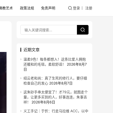
佛教艺术
政策法规
免责声明
登录
注册
近期文章
温柔9色！每条都想入！这条比爱人拥抱
还暖和的毛毯，柔软舒适！
2026年8月7
日
绍云老和尚：真了生死的修行人，要仔细
检查自己的发心
2026年8月7日
这朱砂手串太便宜了！才79元，就图走个
量，让更多买到的人，好事连连，朱事吉
祥！
2026年8月6日
义工手记｜于忻：行走马拉维 ACC，以中