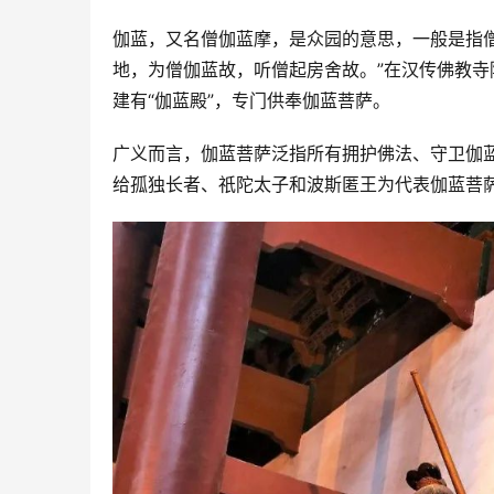
伽蓝，又名僧伽蓝摩，是众园的意思，一般是指
地，为僧伽蓝故，听僧起房舍故。”在汉传佛教
建有“伽蓝殿”，专门供奉伽蓝菩萨。
广义而言，伽蓝菩萨泛指所有拥护佛法、守卫伽
给孤独长者、祇陀太子和波斯匿王为代表伽蓝菩