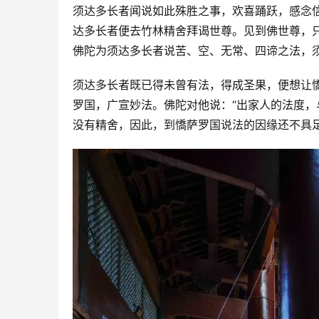
须达多长者闻说如此殊胜之事，欢喜踊跃，感念
达多长者便去竹林精舍拜谒世尊。见到佛世尊，
佛陀为须达多长者说苦、空、无常、四谛之法，
须达多长者既已得未曾有法，得成圣果，便想让
罗国，广宣妙法。佛陀对他说：“出家人的法度
没有精舍，因此，到憍萨罗国说法的因缘还不具足