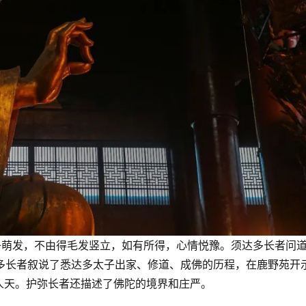
子萌发，不由得毛发竖立，如有所得，心情悦豫。须达多长者问
须达多长者叙说了悉达多太子出家、修道、成佛的历程，在鹿野苑开
人天。护弥长者还描述了佛陀的境界和庄严。