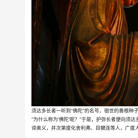
须达多长者一听到“佛陀”的名号，宿世的善根种
“为什么称为‘佛陀’呢？”于是，护弥长者便向
谛奥义，并次第度化舍利弗、目犍连等人，广度