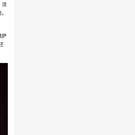
，须
倍。
憍萨
还