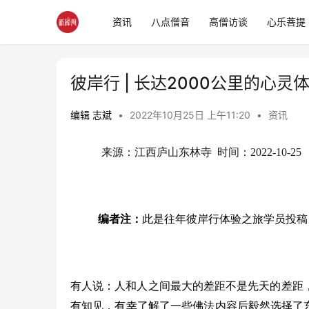
资讯
八点僧音
高僧访谈
心乐菩提
彼岸行 | 长达2000公里的心灵
编辑 志斌
•
2022年10月25日 上午11:20
•
资讯
来源：江西庐山东林寺  时间：2022-10-25
编者注：
此是往年彼岸行体验之旅学员投稿
有人说：人和人之间最大的差距不是先天的差距
有知见，有幸了解了一些佛法内容后毅然选择了