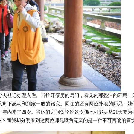
导去登记办理入住。当推开寮房的房门，看见内部整洁的环境，
只剩下感动和到家一般的踏实。同住的还有两位外地的师兄，她
年内来了四次。当她们之间议论说这次佛七可能要从21天变为4
熬？而我却分明看到这两位师兄嘴角流露的是一种不可言喻的喜