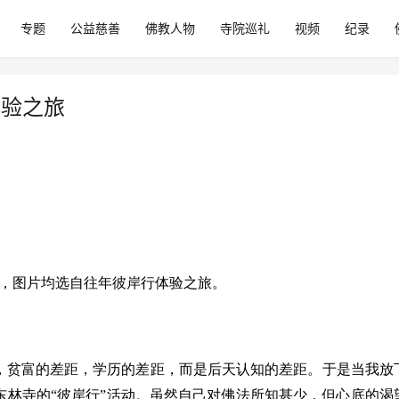
专题
公益慈善
佛教人物
寺院巡礼
视频
纪录
体验之旅
，图片均选自往年彼岸行体验之旅。
，贫富的差距，学历的差距，而是后天认知的差距。于是当我放
东林寺的“彼岸行”活动。虽然自己对佛法所知甚少，但心底的渴