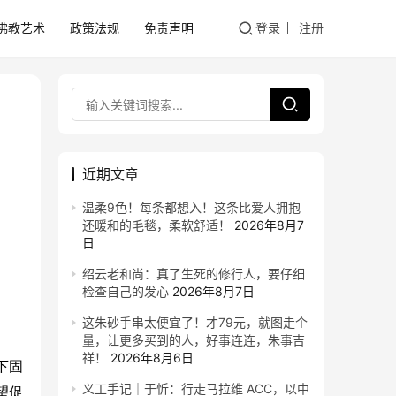
佛教艺术
政策法规
免责声明
登录
注册
近期文章
温柔9色！每条都想入！这条比爱人拥抱
还暖和的毛毯，柔软舒适！
2026年8月7
日
绍云老和尚：真了生死的修行人，要仔细
检查自己的发心
2026年8月7日
这朱砂手串太便宜了！才79元，就图走个
量，让更多买到的人，好事连连，朱事吉
祥！
2026年8月6日
下固
义工手记｜于忻：行走马拉维 ACC，以中
望促