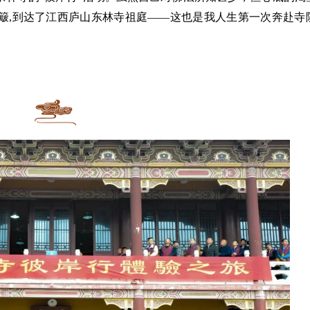
颠簸,到达了江西庐山东林寺祖庭——这也是我人生第一次奔赴寺