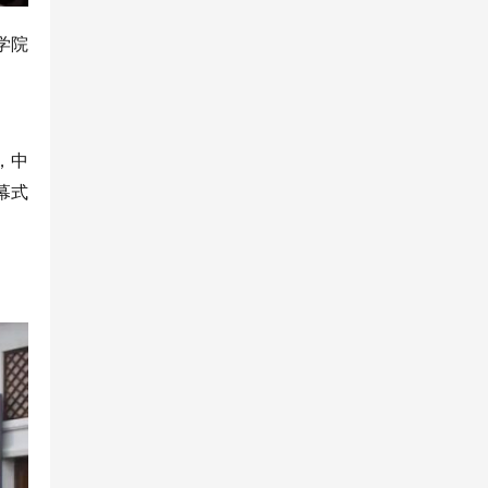
学院
，中
幕式