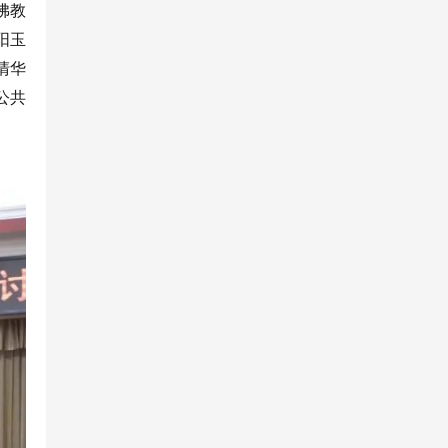
佛教
阳玉
清华
公共
。