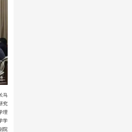
长马
研究
学理
学学
副院