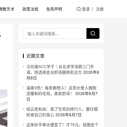
佛教艺术
政策法规
免责声明
登录
注册
化
近期文章
马拉维ACC学子｜台北求学深耕三门外
语，他选择走出舒适圈奔赴远方
2026年8
月8日
温柔9色！每条都想入！这条比爱人拥抱
还暖和的毛毯，柔软舒适！
2026年8月7
日
绍云老和尚：真了生死的修行人，要仔细
检查自己的发心
2026年8月7日
这朱砂手串太便宜了！才79元，就图走个