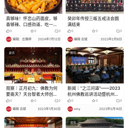
真够味！怀恋山药面皮，够
癸卯年传授三皈五戒法会圆
香够辣、口感劲道、吃一碗
满结束
真过瘾!
0
0
0
0
0
0
编辑：庄雅婷
2024年7月12日
编辑 志斌
2023年2月8日
资讯
资讯
观察｜正月初九：佛教为何
新闻｜“之江问道”——2023
要斋天？天台智者大师创制
杭州佛教巡讲活动暨杭州佛
仪轨
教教职人员市级轮训第三期
0
0
0
0
0
0
培训班在灵隐寺举行
编辑 志斌
2023年1月30日
smy
2023年5月16日
资讯
资讯