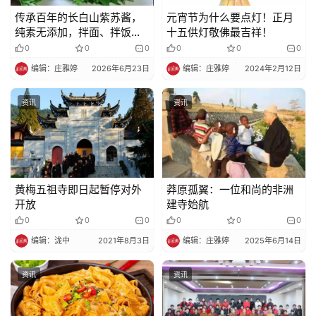
传承百年的长白山紫苏酱，
元宵节为什么要点灯！正月
纯素无添加，拌面、拌饭都
十五供灯敬佛最吉祥！
好吃！这么百搭必须备一
0
0
0
0
0
0
瓶！
编辑：庄雅婷
2026年6月23日
编辑：庄雅婷
2024年2月12日
资讯
资讯
黄梅五祖寺即日起暂停对外
莽原孤翼：一位和尚的非洲
开放
建寺始航
0
0
0
0
0
0
编辑：泷中
2021年8月3日
编辑：庄雅婷
2025年6月14日
资讯
资讯