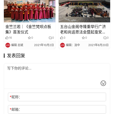
金竺兰若｜《金竺梵呗点板
五台山金阁寺隆重举行广济
集》首发仪式
老和尚追思法会暨起龛安葬
法会
16
0
0
3
0
0
编辑 志斌
2021年10月2日
编辑：泷中
2021年6月20日
发表回复
*
昵称：
*
邮箱：