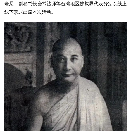
老尼，副秘书长会常法师等台湾地区佛教界代表分别以线上
线下形式出席本次活动。
纪
录
佛
教
艺
术
政
策
法
规
免
责
声