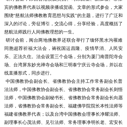
宾的佛教界代表以视频录播或贺函、文章的形式参会，大家
公
围绕“慈航法师佛教教育思想与实践”的主题，进行了广泛和
益
深入的讨论，旁征博引，交流心得，分享经验，高度概括了
慈
善
慈航法师践行人间佛教理想的一生。
 研讨会前，闽台两地佛教界还联合举行了缅怀黑水沟罹难
佛
同胞超荐祈福大法会，祷祝国运昌隆、疫情早消、人民安
教
乐、正法久住。法会设置三个会场，分别为厦门南普陀寺会
人
登录
注册
场、台湾屏东妙光禅寺会场和三明泰宁庆云寺会场，并以在
物
线直播形式，同步进行。
 中国佛教协会副会长、省佛教协会主持工作常务副会长普
寺
法法师，中国佛教协会副会长、省佛教协会常务副会长则悟
院
巡
法师，中国佛教协会副秘书长、省佛教协会常务副会长向愿
礼
法师，省佛教协会常务副会长、福建佛学院院长本性法师等
福建省佛教界代表；以及台湾中国佛教会理事长净耀法师、
视
副理事长心茂法师、见引法师、常务理事净明长老、宏安长
频