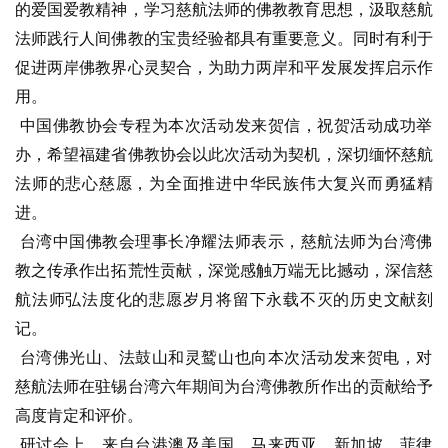
的爱国爱教精神，学习慈航法师的佛教教育思想，汲取慈航
八
法师践行人间佛教的宝贵经验都具有重要意义。同时有利于
点
促进两岸佛教界心灵契合，为助力两岸和平发展发挥启示作
僧
用。
音
 中国佛教协会专程为本次活动发来贺信，祝贺活动成功举
高
办，希望福建省佛教协会以此次活动为契机，深切缅怀慈航
僧
法师的悲心慈愿，为全面推进中华民族伟大复兴而勇猛精
访
进。
谈
 台湾中国佛教会理事长净耀法师表示，慈航法师为台湾佛
教之传承作出拓荒性贡献，深觉感触万端无比撼动，深信慈
心
航法师弘法度化的悲愿岁月将留下永载不灭的历史文献刻
乐
菩
记。
提
 台湾佛光山、法鼓山和灵鹫山也向本次活动发来贺电，对
慈航法师在驻锡台湾六年期间为台湾佛教所作出的贡献给予
专
高度肯定和评价。
题
 研讨会上，来自台港澳及美国、马来西亚、新加坡、菲律