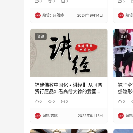
0
0
0
5
编辑：庄雅婷
2024年9月14日
编辑
资讯
资讯
福建佛教中国化 • 讲经 ▍从《普
袜子全
贤行愿品》看高僧大德的爱国精
感隐形
神
一穿立
0
0
0
0
孔加持
编辑 志斌
2022年9月15日
编辑