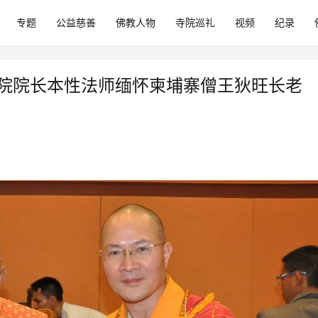
专题
公益慈善
佛教人物
寺院巡礼
视频
纪录
佛学院院长本性法师缅怀柬埔寨僧王狄旺长老