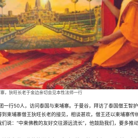
埔寨，狄旺长老于金边亲切会见本性法师一行
问团一行50人，访问泰国与柬埔寨。于曼谷，拜访了泰国僧王智
得到柬埔寨僧王狄旺长老的接见，相谈甚欢，僧王还以柬埔寨传
们说：“中柬佛教的友好交往源远流长”，他鼓励我们，要多推