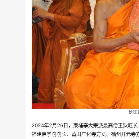
狄旺
2024年2月26日，柬埔寨大宗派最高僧王狄旺
福建佛学院院长、莆田广化寺方丈、福州开元寺