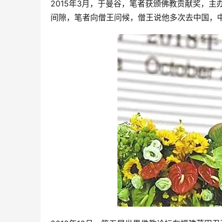
2015年3月，于曼谷，笔者获颁佛教贡献奖，
间隙，笔者向僧王问候，僧王说他多次去中国，