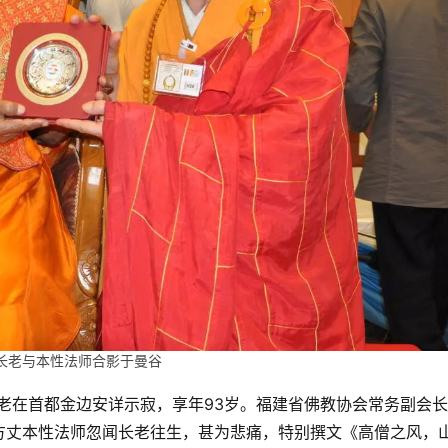
长老与本性法师合影于曼谷
长老在首都金边安详示寂，享年93岁。福建省佛教协会常务副会
方丈本性法师忽闻长老往生，甚为悲痛，特别撰文《高僧之风，