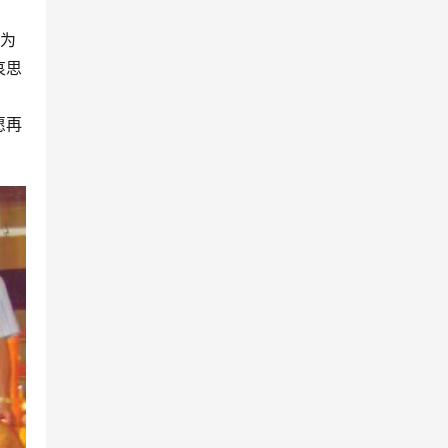
，为
哀思
愿再