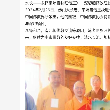
水长——永怀柬埔寨狄旺僧王》，深切缅怀狄旺
2024年2月26日，佛门大长者、柬埔寨僧王狄
中国佛教界所敬重，他的圆寂，中国佛教协会特
与深切缅怀。
众缘和合，南北传佛教交流等原因，笔者与狄旺
来，继续为中柬佛教的友好交往，法水长流，加