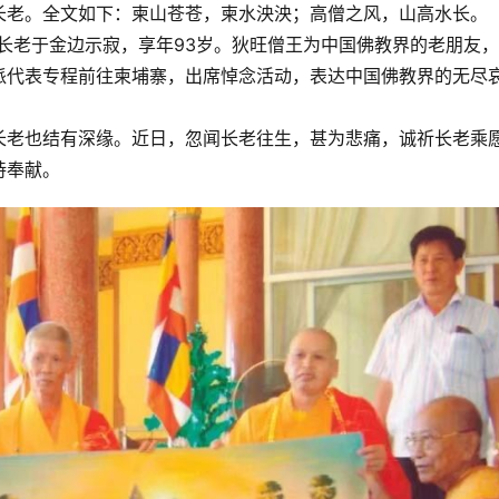
长老。全文如下：柬山苍苍，柬水泱泱；高僧之风，山高水长。
旺长老于金边示寂，享年93岁。狄旺僧王为中国佛教界的老朋友
派代表专程前往柬埔寨，出席悼念活动，表达中国佛教界的无尽
长老也结有深缘。近日，忽闻长老往生，甚为悲痛，诚祈长老乘
持奉献。