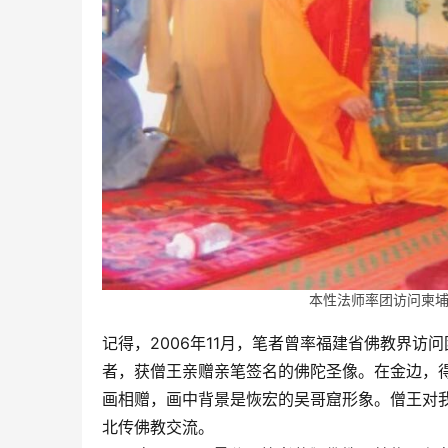
本性法师率团访问柬
记得，2006年11月，笔者曾率福建省佛教界访
者，获僧王亲赠亲笔签名的佛陀圣像。在金边，
画相赠，画中背景是恢宏的吴哥窟形象。僧王对我
北传佛教交流。