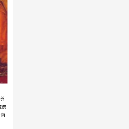
护尊
统佛
动南