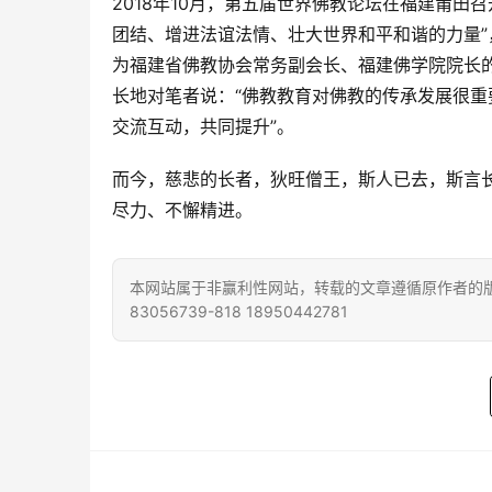
2018年10月，第五届世界佛教论坛在福建莆田
团结、增进法谊法情、壮大世界和平和谐的力量
为福建省佛教协会常务副会长、福建佛学院院长
长地对笔者说：“佛教教育对佛教的传承发展很
交流互动，共同提升”。
而今，慈悲的长者，狄旺僧王，斯人已去，斯言
尽力、不懈精进。
本网站属于非赢利性网站，转载的文章遵循原作者的版
83056739-818 18950442781