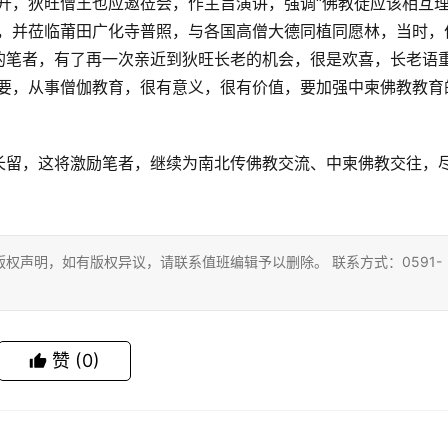
召开，狄旺僧王也应邀莅会，作主旨演讲，强调“佛教徒应该相互
”，并莅临莆田广化寺普照，与各国高僧大德同植同愿林，当时，
的笔者，有了再一次亲近到狄旺长老的机会，很是欢喜，长老语
重要，从事僧伽教育，很有意义，很有价值，要加强中柬佛教教育
长留，这将激励笔者，继续为南北传佛教交流、中柬佛教交往，
权声明，如有版权异议，请联系值班编辑予以删除。 联系方式：0591-
赞
(0)