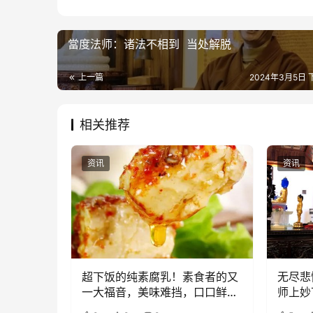
當度法师：诸法不相到 当处解脱
上一篇
2024年3月5日 下
相关推荐
资讯
资讯
超下饭的纯素腐乳！素食者的又
无尽悲
一大福音，美味难挡，口口鲜
师上妙
香！