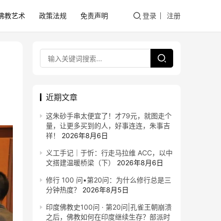
佛教艺术
政策法规
免责声明
登录
注册
近期文章
这朱砂手串太便宜了！才79元，就图走个
量，让更多买到的人，好事连连，朱事吉
祥！
2026年8月6日
义工手记｜于忻：行走马拉维 ACC，以中
文搭建温暖桥梁（下）
2026年8月6日
修行 100 问•第20问：为什么修行总是三
分钟热度？
2026年8月5日
印度佛教史100问 · 第20问|孔雀王朝崩溃
之后，佛教如何在印度继续生存？部派时