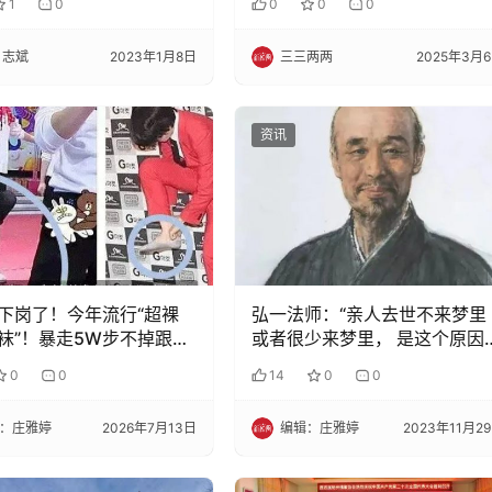
1
0
0
0
0
 志斌
2023年1月8日
三三两两
2025年3月
资讯
下岗了！今年流行“超裸
弘一法师：“亲人去世不来梦里
袜”！暴走5W步不掉跟，
或者很少来梦里， 是这个原因
降5度，10000个透气冰
看完哭得撕心离肺！
0
0
14
0
0
，太舒服了，买它！
：庄雅婷
2026年7月13日
编辑：庄雅婷
2023年11月2