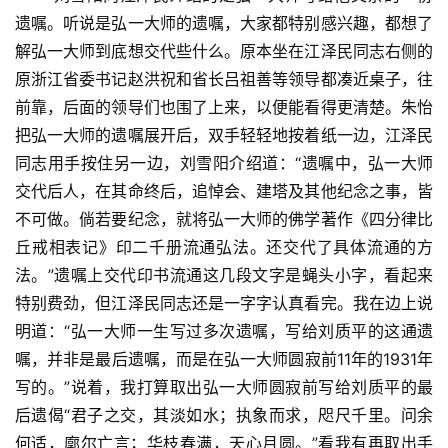
益
遗嘱。听说是弘一大师的遗嘱，大家都特别感兴趣，都想了
慈
解弘一大师到底想交代些什么。原本坐在江泽民同志右侧的
善
原浙江省委书记赵洪祝和省长吕祖善等领导都凑近桌子，往
前靠，后面的领导们也围了上来，以便能看得更清楚。朱怡
佛
把弘一大师的遗嘱展开后，双手轻轻地按着纸一边，江泽民
教
同志用手按住另一边，刘雪阳介绍道：“遗嘱中，弘一大师
人
登录
注册
物
交代后人，在其命终后，追悼会、建塔及其他纪念之事，皆
不可做。倘若要纪念，就将弘一大师的佛学著作《四分律比
寺
丘戒相表记》印二千册流通弘法。还交代了具体流通的方
院
法。”遗嘱上交代印书流通这几段文字是蝇头小字，看起来
巡
特别费劲，但江泽民同志还是一字字认真看完。我在边上说
礼
明道：“弘一大师一生写过多次遗嘱，写给刘质平的这通遗
嘱，并非是最后遗嘱，而是在弘一大师圆寂前11年的1931年
视
写的。”说着，我打算取出弘一大师圆寂前写给刘质平的最
频
后遗偈“君子之交，其淡如水；执象而求，咫尺千里。问余
何适，廓尔亡言；华枝春满，天心月圆。”看我有再取出手