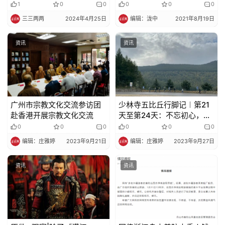
卖作品征集启事！
1
0
0
0
0
0
三三两两
2024年4月25日
编辑：泷中
2021年8月19日
资讯
资讯
广州市宗教文化交流参访团
少林寺五比丘行脚记︱第21
赴香港开展宗教文化交流
天至第24天：不忘初心，方
得始终，行脚圆满
0
0
0
0
0
0
编辑：庄雅婷
2023年9月21日
编辑：庄雅婷
2023年9月27日
资讯
资讯