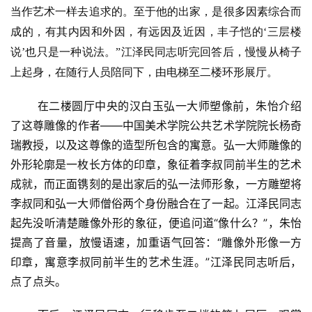
当作艺术一样去追求的。至于他的出家，是很多因素综合而
成的，有其内因和外因，有远因及近因，丰子恺的‘三层楼
说’也只是一种说法。”江泽民同志听完回答后，慢慢从椅子
上起身，在随行人员陪同下，由电梯至二楼环形展厅。
在二楼圆厅中央的汉白玉弘一大师塑像前，朱怡介绍
了这尊雕像的作者——中国美术学院公共艺术学院院长杨奇
瑞教授，以及这尊像的造型所包含的寓意。弘一大师雕像的
外形轮廓是一枚长方体的印章，象征着李叔同前半生的艺术
成就，而正面镌刻的是出家后的弘一法师形象，一方雕塑将
李叔同和弘一大师僧俗两个身份融合在了一起。江泽民同志
起先没听清楚雕像外形的象征，便追问道“像什么？”，朱怡
提高了音量，放慢语速，加重语气回答：“雕像外形像一方
印章，寓意李叔同前半生的艺术生涯。”江泽民同志听后，
点了点头。