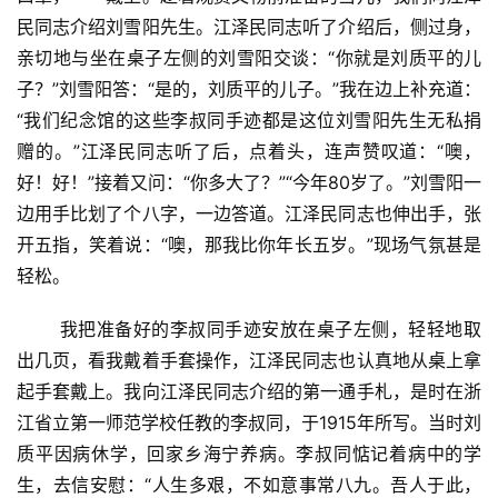
民同志介绍刘雪阳先生。江泽民同志听了介绍后，侧过身，
亲切地与坐在桌子左侧的刘雪阳交谈：“你就是刘质平的儿
子？”刘雪阳答：“是的，刘质平的儿子。”我在边上补充道：
“我们纪念馆的这些李叔同手迹都是这位刘雪阳先生无私捐
赠的。”江泽民同志听了后，点着头，连声赞叹道：“噢，
好！好！”接着又问：“你多大了？”“今年80岁了。”刘雪阳一
边用手比划了个八字，一边答道。江泽民同志也伸出手，张
开五指，笑着说：“噢，那我比你年长五岁。”现场气氛甚是
轻松。
我把准备好的李叔同手迹安放在桌子左侧，轻轻地取
出几页，看我戴着手套操作，江泽民同志也认真地从桌上拿
起手套戴上。我向江泽民同志介绍的第一通手札，是时在浙
江省立第一师范学校任教的李叔同，于1915年所写。当时刘
质平因病休学，回家乡海宁养病。李叔同惦记着病中的学
生，去信安慰：“人生多艰，不如意事常八九。吾人于此，