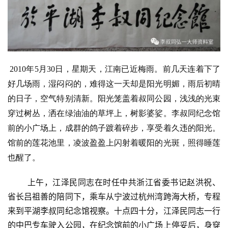
2010年5月30日，星期天，江南已近梅雨。前几天连着下了
好几场雨，湿闷闷的，难得这一天却是阳光明媚，雨后初晴
的日子，空气特别清新。阳光笼盖着叔同公园，浅浅的光束
穿过树丛，洒在绿油油的草坪上，树影婆娑。李叔同纪念馆
前的小广场上，成群的鸽子踱着碎步，享受着久违的阳光。
馆前的莲花池里，凌波盈盈上闪射着暖阳的光斑，照得睡莲
也醒了。
上午，江泽民同志在时任中共浙江省委书记赵洪祝、
省长吕祖善的陪同下，乘车从宁波过杭州湾跨海大桥，专程
来到平湖李叔同纪念馆视察。十点四十分，江泽民同志一行
的中巴专车驶入公园，在纪念馆前的小广场上停妥后，身穿