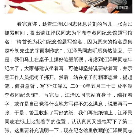
看完真迹，趁着江泽民同志休息片刻的当儿，张育民
抓紧时间，提出请江泽民同志为平湖李叔同纪念馆题写馆
名：“请首长为我们纪念馆题写馆名，因为原来的馆名是集
赵朴初先生的字而制作的”，江泽民同志听后爽然答应。于
是，我们马上在桌子上摆好笔墨纸砚，考虑到江泽民同志年
纪大了，大家都建议坐着写，可他却坚持说要站着写，并示
意工作人员把椅子挪开。然后，站在桌子前稍事思量，提起
笔，俯身悬臂，写下“江泽民  二0一0年五月三十日 於平湖
李叔同纪念馆”。写完后，江泽民同志站直身子，端祥着
字，或许是自己觉得什么地方写得不怎么满意，说要再写一
张。于是，警卫收起了写好的纸。我们再把纸铺上，江泽民
同志在纸上比划着字的位置，认认真真又提笔写下了第二
张。这里要补充说明一下，现在纪念馆里收藏的江泽民同志