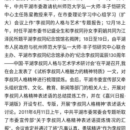
午，中共平湖市委邀请杭州师范大学弘一大师·丰子恺研究
中心主任陈星教授来平，在市委理论学习中心组学习（扩
大）会议上作“李叔同的人格与艺术”专题报告；12月18上
午，时任平湖市委书记盛全生和李叔同孙女李莉娟共同为江
泽民所题平湖李叔同纪念馆馆名揭牌；18日至19日，由平湖
市人民政府与杭州师范大学弘一大师·丰子恺研究中心联合
主办、平湖市李叔同纪念馆承办的“纪念李叔同诞辰130周年
——中国·平湖李叔同人格与艺术学术研讨会”在平湖召开,我
在会上发表了《试析李叔同人格魅力的精神特质》一文，对
李叔同人格精神进行梳理提炼。会后，平湖市委宣传部又牵
头组织宣传、文化、教育、新闻等部门的相关人士，开展对
李叔同人格精神表述语的总结提炼工作，并在《嘉兴日报·
平湖版》开设专栏、专版，开展“李叔同人格精神”表述语大
讨论。2011年6月11日上午，中共平湖市委常委会专题听取
了市委宣传部“关于李叔同人格精神表述语提炼情况的汇
报”，会议肯定并通过了将“凡事认真，勇猛精进”作为李叔同