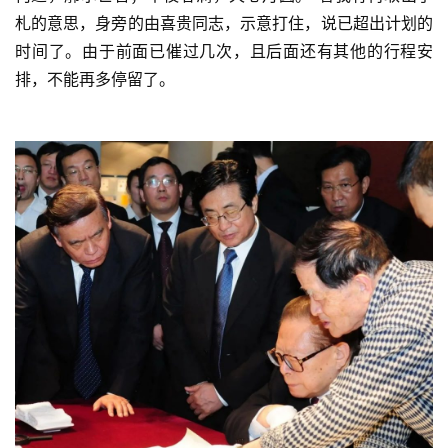
纪
札的意思，身旁的由喜贵同志，示意打住，说已超出计划的
录
时间了。由于前面已催过几次，且后面还有其他的行程安
排，不能再多停留了。
佛
教
艺
术
政
策
法
规
免
责
声
明