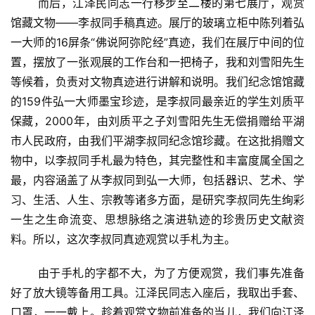
而后，江泽民同志一行移步至二楼的第七展厅，观赏
馆藏文物——李叔同手稿真迹。展厅的玻璃立柜中陈列着弘
一大师的16屏条“佛说阿弥陀经”真迹，我们在展厅中间的位
置，摆放了一张观展的工作台和一把椅子，我和刘雪阳先生
等候着，负责对文物真迹进行讲解和说明。我们纪念馆馆藏
的159件弘一大师墨宝珍迹，是李叔同最亲近的学生刘质平
保藏，2000年，由刘质平之子刘雪阳先生无偿捐赠给平湖
市人民政府，由我们平湖李叔同纪念馆珍藏。在这批捐赠文
物中，以李叔同手札最为特色，其完整性和丰富度属全国之
最，内容涵盖了从李叔同到弘一大师，包括器识、艺术、学
习、生活、人生、宗教等诸多方面，是研究李叔同先生绚彩
一生之生命流变、思想脉络之演进轨迹的珍贵历史文献资
料。所以，这次李叔同真迹观赏以手札为主。
由于手札的字都不大，为了方便观赏，我们事先准备
好了放大镜等备用工具。江泽民同志入座后，我取出手套、
口罩，一一戴上。趁着观赏文物前准备的当儿，我们向江泽