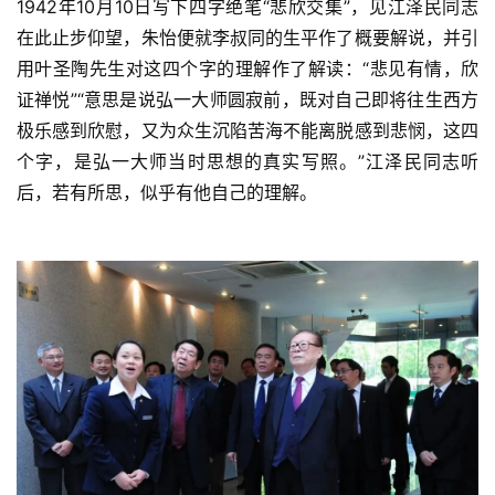
1942年10月10日写下四字绝笔“悲欣交集”，见江泽民同志
在此止步仰望，朱怡便就李叔同的生平作了概要解说，并引
用叶圣陶先生对这四个字的理解作了解读：“悲见有情，欣
证禅悦”“意思是说弘一大师圆寂前，既对自己即将往生西方
极乐感到欣慰，又为众生沉陷苦海不能离脱感到悲悯，这四
个字，是弘一大师当时思想的真实写照。”江泽民同志听
后，若有所思，似乎有他自己的理解。