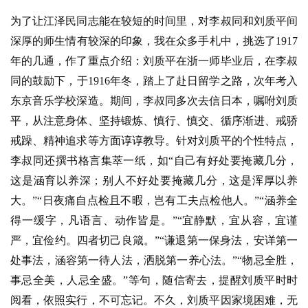
为了让江泽民同志能在较短的时间里，对李叔同和刘质平间
深厚的师生情有较深的印象，我在众多手札中，挑选了1917
年的几通，作了重点介绍：刘质平在浙一师毕业后，在李叔
同的鼓励下，于1916年冬，踏上了赴日留学之路，次年考入
东京音乐学校深造。期间，李叔同多次去信日本，嘱咐刘质
平，从注意身体、坚持锻炼、慎行、慎交、循序渐进、戒骄
戒躁、精神追求等方面谆谆教导。针对刘质平的个性特点，
李叔同还撰书格言集萃一纸，如“自己有好处要掩藏几分，
这是涵育以养深；别人不好处要掩藏几分，这是浑厚以养
大。”“日夜痛自点检且不暇，岂有工夫点检他人。”“涵养全
得一缓字，凡语言、动作皆是。”“宜静默，宜从容，宜谨
资
严，宜俭约。四者切己良箴。”“谦退第一保身法，安详第一
讯
处事法，涵容第一待人法，洒脱第一养心法。”“物忌全胜，
事忌全美，人忌全盛。”等句，随信寄去，提醒刘质平时时
八
阅看，依照实行，不可忘记。不久，刘质平因家境困难，无