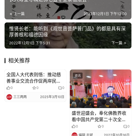
上一篇
2022年12月1日 下午12:00
惟贤长老：​能听到《观世音菩萨普门品》的都是具有深
厚善根和福德因缘
2022年12月1日 下午5:31
下一篇
相关推荐
全国人大代表则悟：推动慈
资讯
资讯
善事业交流合作促两岸民心
相通
0
0
0
三三两两
2025年3月10日
盛世迎盛会，奉化佛教界收
看中国共产党第二十次全国
代表大会直播
0
0
0
编辑 志斌
2022年10月16日