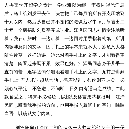
点
力再支付其留学之费用，学业难以为继。李叔同得悉消息
僧
后，马上给刘质平去信，决意把自己每月的所有开支压缩到
音
十元以内，然后从自己并不宽裕的教课薪水中每月节省出二
高
十元，全额捐助刘质平完成学业。江泽民同志神情专注地听
僧
着，我在讲解时，一边讲着，一边同时用手指着札纸上所讲
访
内容涉及到的文字。因手札上的字本来就不大，落笔又大都
谈
随性带草，这样边讲、边比对着手札上的文字，才能看得更
清楚，阅看起来既不累，效果也好。江泽民同志身子几乎一
心
直前倾着，逐字逐句仔细地看着手札上的文字。尤其是讲到
乐
菩
手札上“吾人求学须从常轨，循序渐进，欲速则不达矣。必
提
须心气平定，不急进，不间断，日久自有适当之成绩。”“此
款君受之，将来不必偿还”几处以及格言集萃横批时，江泽
专
民同志顺着我手指的方向，也用手指点着纸上的字句，喃喃
题
自语，以确认文字内容。
公
刘雪阳向江泽民介绍的是弘一大师写给他父亲的一份