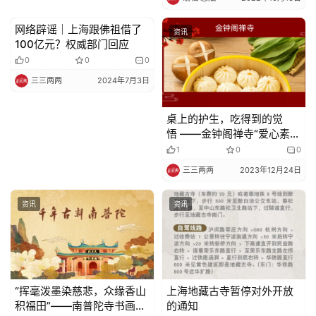
网络辟谣｜上海跟佛祖借了
资讯
资讯
100亿元？权威部门回应
0
0
0
三三两两
2024年7月3日
桌上的护生，吃得到的觉
悟 ——金钟阁禅寺“爱心素包
免费结缘计划”筹备中，充满
1
0
0
爱和慈悲的美味即将出炉！
三三两两
2023年12月24日
资讯
资讯
“挥毫泼墨染慈悲，众缘香山
上海地藏古寺暂停对外开放
积福田”——南普陀寺书画义
的通知