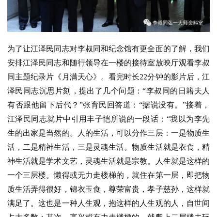
为了让江泽民同志对李叔同和纪念馆有更全面的了解，我们
安排江泽民同志和随行领导在一楼的接待室放映厅观看李叔
同主题纪录片《月满天心》。看完时长22分钟的影片后，江
泽民同志沉思片刻，提出了几个问题：“李叔同的日籍夫人
有否跟他留下后代？”张育民回答道：“据说没有。”接着，
江泽民同志就片中引用丰子恺所说的一段话：“我以为李先
生的出家是当然的。人的生活，可以分作三层：一是物质生
活，二是精神生活，三是灵魂生活。物质生活就是衣食，精
神生活就是学术文艺，灵魂生活就是宗教。人生就是这样的
一个三层楼。懒得或无力走楼梯的，就住在第一层，即把物
质生活弄得很好，锦衣玉食，尊荣富贵，孝子慈孙，这样就
满足了。这也是一种人生观，抱这样的人生观的人，自世间