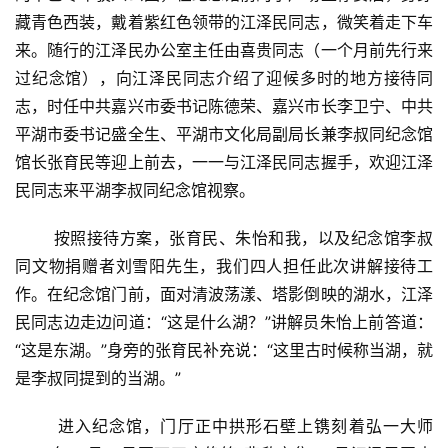
藏青色西装，戴着紫红色领带的江泽民同志，微笑着走下车
来。随行的江泽民办公室主任由喜贵同志（一个月前先行来
过纪念馆），向江泽民同志介绍了迎候多时的地方接待同
志，时任中共嘉兴市委书记陈德荣、嘉兴市长李卫宁、中共
平湖市委书记盛全生、平湖市文化局副局长兼李叔同纪念馆
馆长张育民等迎上前去，一一与江泽民同志握手，欢迎江泽
民同志来平湖李叔同纪念馆视察。
按照接待方案，张育民、朱怡和我，以及纪念馆李叔
同文物捐赠者刘雪阳先生，我们四人担任此次讲解接待工
作。在纪念馆门前，面对清波荡漾、塔影倒映的湖水，江泽
民同志边走边问道：“这是什么湖？”讲解员朱怡上前答道：
“这是东湖。”身旁的张育民补充说：“这里古时候称当湖，就
是李叔同提到的当湖。”
进入纪念馆，门厅正中拱形石壁上镌刻着弘一大师