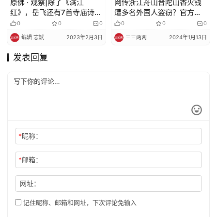
原佛 ·​ 观察|除了《满江
网传浙江舟山普陀山香火钱
红》，岳飞还有7首寺庙诗，
遭多名外国人盗窃？官方通
以及1个温婉柔情的善男子
报来了！
0
0
0
0
0
0
编辑 志斌
2023年2月3日
三三两两
2024年1月13日
发表回复
*
昵称：
*
邮箱：
网址：
记住昵称、邮箱和网址，下次评论免输入