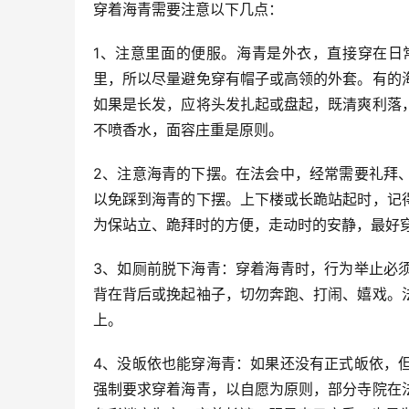
穿着海青需要注意以下几点：
1、注意里面的便服。海青是外衣，直接穿在日
里，所以尽量避免穿有帽子或高领的外套。有的
如果是长发，应将头发扎起或盘起，既清爽利落
不喷香水，面容庄重是原则。
2、注意海青的下摆。在法会中，经常需要礼拜
以免踩到海青的下摆。上下楼或长跪站起时，记
为保站立、跪拜时的方便，走动时的安静，最好
3、如厕前脱下海青：穿着海青时，行为举止必
背在背后或挽起袖子，切勿奔跑、打闹、嬉戏。
上。
4、没皈依也能穿海青：如果还没有正式皈依，
强制要求穿着海青，以自愿为原则，部分寺院在