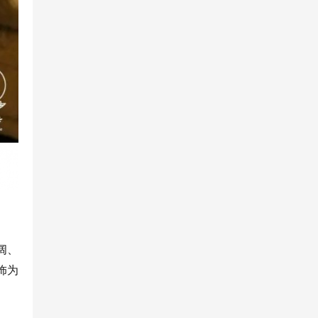
阔、
饰为