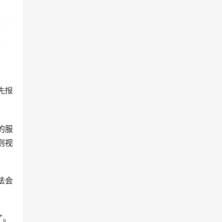
先报
的服
则视
法会
了。