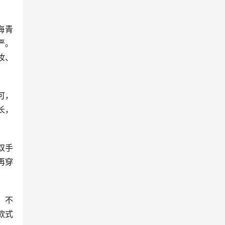
海青
严。
妆、
可，
长，
双手
再穿
，不
款式