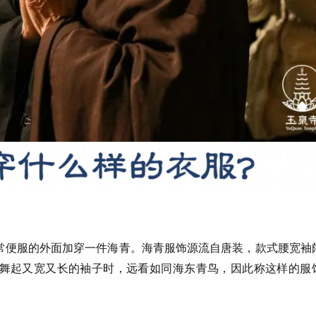
常便服的外面加穿一件海青。海青服饰源流自唐装，款式腰宽袖
舞起又宽又长的袖子时，远看如同海东青鸟，因此称这样的服