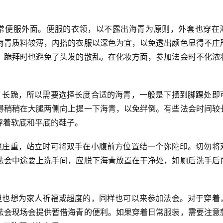
常便服外面。便服的衣领，以不露出海青为原则，外套也穿在
海青质料较薄，内搭的衣服以深色为宜，以免透出颜色显得不庄
，跪拜时也避免了头发的散乱。在化妆方面，参加法会时不化浓
、长跪，所以需要选择长度合适的海青，一般是下摆到脚踝处即
得稍稍在大腿两侧向上提一下海青，以免绊倒。有些法会时间较
穿着软底和平底的鞋子。
须庄重，站立时可将双手在小腹前方位置结一个弥陀印。切勿将
法会中途要上洗手间，应脱下海青放置在干净处，如厕后洗手后
但也想为家人祈福或超度的，同样也可以来参加法会。对于穿着
法会现场会提供暂借海青的便利。如果穿着日常服装，需要注意