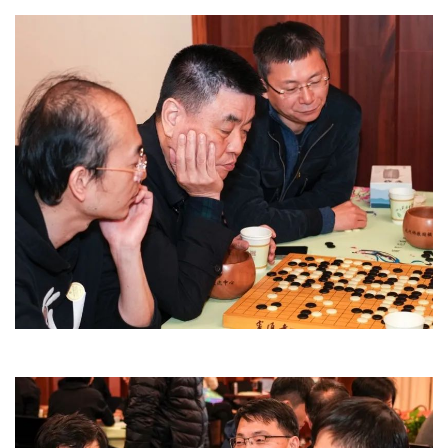
寺
院
巡
礼
视
频
纪
录
佛
教
艺
术
政