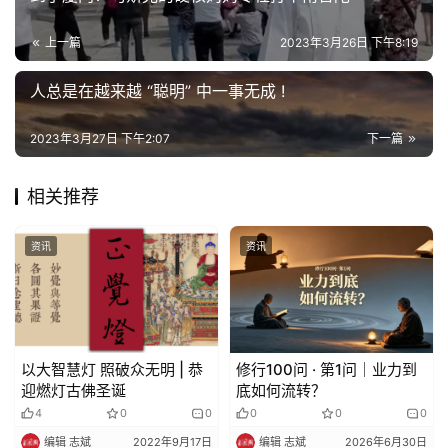
上一篇
2023年3月26日 下午8:19
人总是在越来越 “聪明” 中一事无成 !
2023年3月27日 下午2:07
下一篇
相关推荐
资讯
资讯
以大智慧灯 照破众无明 | 恭
修行100问 · 第1问｜业力到
迎燃灯古佛圣诞
底如何流转？
4
0
0
0
0
0
编辑 志斌
2022年9月17日
编辑 志斌
2026年6月30日