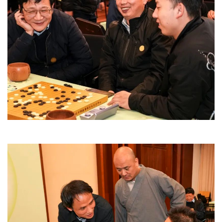
策
法
规
免
责
声
明