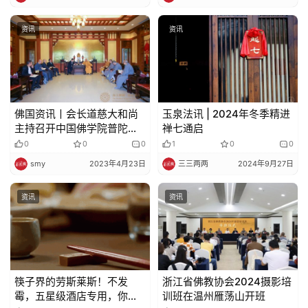
资讯
资讯
佛国资讯丨会长道慈大和尚
玉泉法讯 | 2024年冬季精进
主持召开中国佛学院普陀山
禅七通启
学院院长办公会议
0
0
0
1
0
0
smy
2023年4月23日
三三两两
2024年9月27日
资讯
资讯
筷子界的劳斯莱斯！不发
浙江省佛教协会2024摄影培
霉，五星级酒店专用，你也
训班在温州雁荡山开班