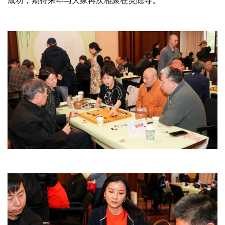
成功，期待来年与大家再次相聚在灵隐寺。
资
讯
八
点
僧
音
高
僧
访
谈