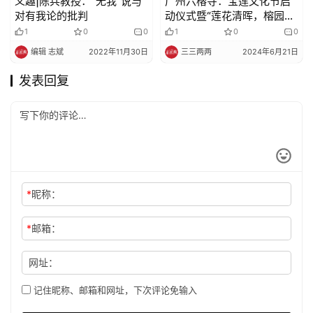
义趣|陈兵教授：“无我”说与
广州六榕寺：宝莲文化节启
对有我论的批判
动仪式暨“莲花清晖，榕园忘
归”寺院汉俳展览、游园祈福
1
0
0
1
0
0
活动圆满
编辑 志斌
2022年11月30日
三三两两
2024年6月21日
发表回复
*
昵称：
*
邮箱：
网址：
记住昵称、邮箱和网址，下次评论免输入