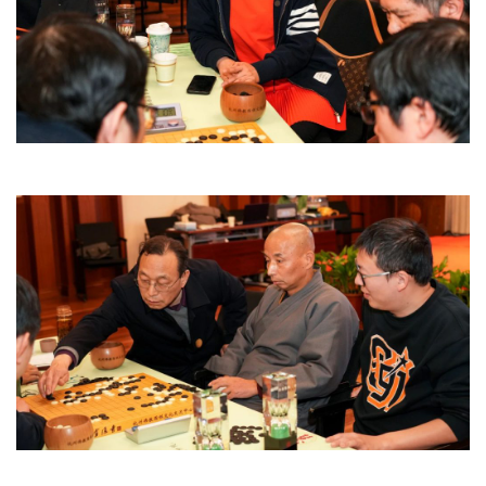
心
乐
菩
提
专
题
公
益
慈
善
佛
教
人
登录
注册
物