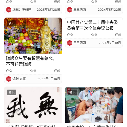
可以有！
0
0
0
0
0
0
编辑：庄雅婷
2025年8月28日
三三两两
2024年5月22日
中国共产党第二十届中央委
资讯
资讯
员会第三次全体会议公报
0
0
0
三三两两
2024年7月19日
随顺众生要有智慧有慈悲，
不可任意随顺
2
0
0
编辑 志斌
2022年9月18日
资讯
资讯