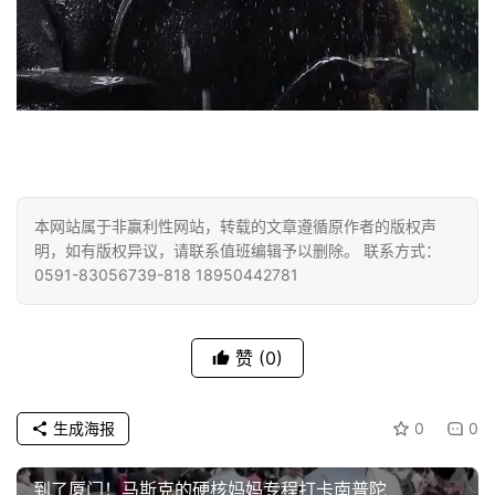
本网站属于非赢利性网站，转载的文章遵循原作者的版权声
明，如有版权异议，请联系值班编辑予以删除。 联系方式：
0591-83056739-818 18950442781
赞
(0)
生成海报
0
0
到了厦门！马斯克的硬核妈妈专程打卡南普陀