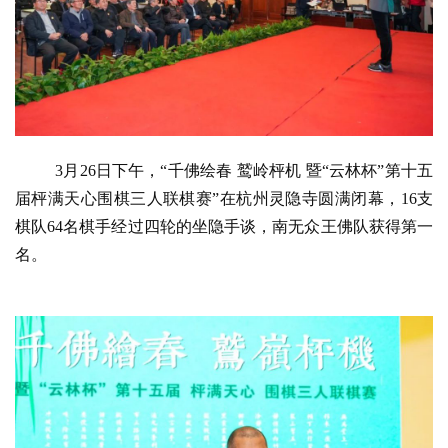
3月26日下午，“千佛绘春 鹫岭枰机 暨“云林杯”第十五
届枰满天心围棋三人联棋赛”在杭州灵隐寺圆满闭幕，16支
棋队64名棋手经过四轮的坐隐手谈，南无众王佛队获得第一
名。