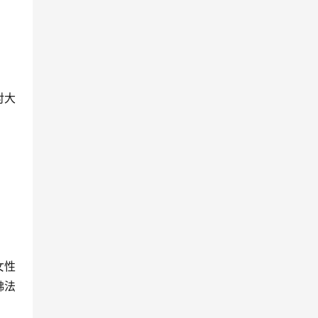
对大
女性
佛法