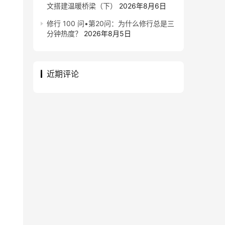
文搭建温暖桥梁（下）
2026年8月6日
修行 100 问•第20问：为什么修行总是三
分钟热度？
2026年8月5日
近期评论