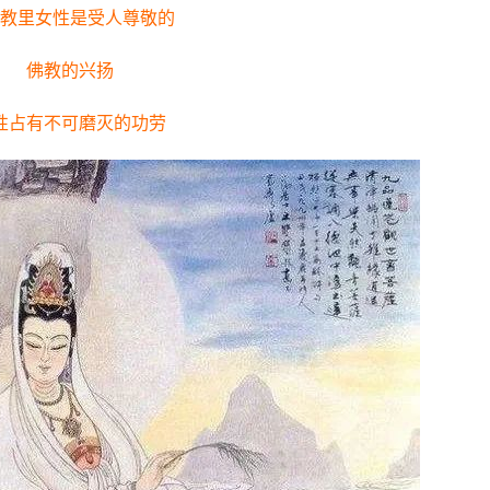
教里女性是受人尊敬的
佛教的兴扬
性占有不可磨灭的功劳