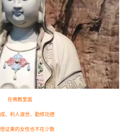
在佛教里面
成、利人淑世、勤修功德
悟证果的女性也不在少数