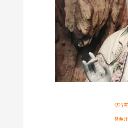
修行有
甚至开