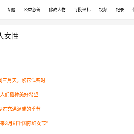
专题
公益慈善
佛教人物
寺院巡礼
视频
纪录
大女性
间三月天，繁花似锦时
人们播种美好希望
度过充满温馨的季节
来3月8日“国际妇女节”