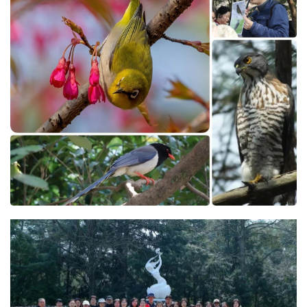
专
题
公
益
慈
善
佛
教
人
登录
注册
物
寺
院
巡
礼