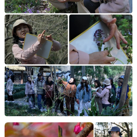
资
讯
八
点
僧
音
高
僧
访
谈
心
乐
菩
提