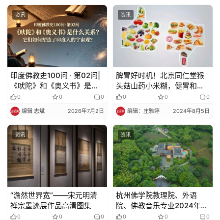
资讯
资讯
印度佛教史100问 · 第02问|
脾胃好时机！北京同仁堂猴
《吠陀》和《奥义书》是什
头菇山药小米糊，健胃和
么关系？它们如何塑造了印
中，营养又饱腹
0
0
0
0
0
0
度人的宇宙观？
编辑 志斌
2026年7月2日
编辑：庄雅婷
2024年8月5日
资讯
资讯
“澹然世界宽”——宋元明清
杭州佛学院教理院、外语
禅宗墨迹展作品高清图集
院、佛教音乐专业2024年招
生简章
0
0
0
0
0
0