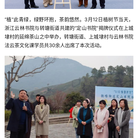
“植”此青绿，绿野环抱，茶韵悠然。3月12日植树节当天，
浙江云林书院与转塘街道共建的“定山书院”揭牌仪式在上城
埭村的延绵茶山之中举办，转塘街道、上城埭村与云林书院
法云茶文化课学员共30余人出席了本次活动。