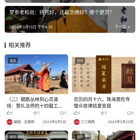
梦参老和尚：持咒好，还是念佛好？哪个更灵？
2024年3月15日 下午4:15
下一篇
相关推荐
资讯
资讯
（二）钢筋丛林到心灵道
农历四月十六，珠海普陀寺
场：慧礼法师的十四载工程
僧众依律结夏安居
弘法
0
0
0
0
0
0
编辑：庄雅婷
2025年6月5日
三三两两
2024年5月23日
资讯
资讯