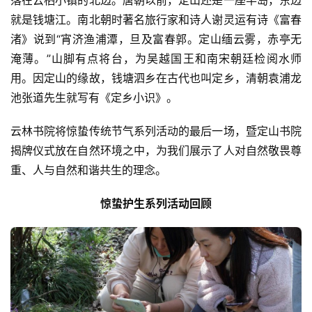
落在云栖小镇的北边。唐朝以前，定山还是一座半岛，东边
就是钱塘江。南北朝时著名旅行家和诗人谢灵运有诗《富春
渚》说到“宵济渔浦潭，旦及富春郭。定山缅云雾，赤亭无
淹薄。”山脚有点将台，为吴越国王和南宋朝廷检阅水师
用。因定山的缘故，钱塘泗乡在古代也叫定乡，清朝袁浦龙
池张道先生就写有《定乡小识》。
云林书院将惊蛰传统节气系列活动的最后一场，暨定山书院
揭牌仪式放在自然环境之中，为我们展示了人对自然敬畏尊
重、人与自然和谐共生的理念。
惊蛰护生系列活动回顾