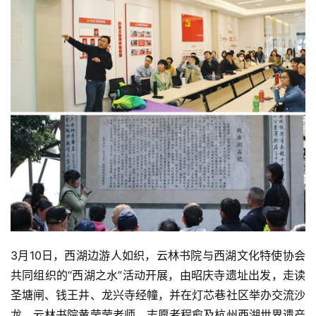
责
声
明
3月10日，西湖边游人如织，云林书院与西湖文化特使协会
共同组织的“西湖之水”活动开展，由昭庆寺遗址出发，走读
圣塘闸、钱王井、龙兴寺经幢，并在灯芯巷社区举办交流沙
龙。云林书院黄莹莹老师、志愿者程愈及杭州西湖世界遗产