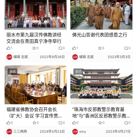
丽水市第九届汉传佛教讲经
佛光山答谢代表团感恩之行
交流会在青田真宁净寺举行
1
0
0
1
0
0
编辑 志斌
2022年9月26日
编辑 志斌
2023年3月3日
资讯
资讯
福建省佛教协会召开会长
“珠海市反邪教警示教育基
（扩大）会议 学习宣传贯彻
地”与“香洲区反邪教警示教
爱国主义教育法 强调落实全
育基地”授牌仪式于普陀寺隆
0
0
0
0
0
0
面从严治教
重举行
三三两两
2024年5月23日
smy
2023年4月27日