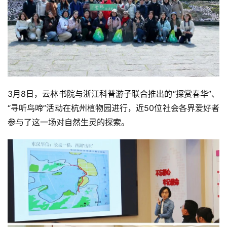
视
频
纪
录
佛
3月8日，云林书院与浙江科普游子联合推出的“探赏春华”、
教
“寻听鸟啼”活动在杭州植物园进行，近50位社会各界爱好者
艺
参与了这一场对自然生灵的探索。
术
政
策
法
规
免