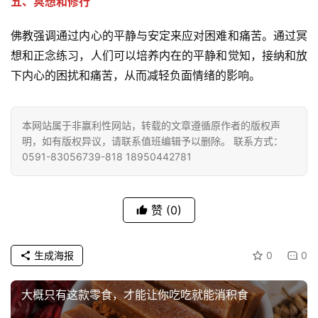
五、冥想和修行
法
规
佛教强调通过内心的平静与安定来应对困难和痛苦。通过冥
想和正念练习，人们可以培养内在的平静和觉知，接纳和放
免
下内心的困扰和痛苦，从而减轻负面情绪的影响。
责
声
明
本网站属于非赢利性网站，转载的文章遵循原作者的版权声
明，如有版权异议，请联系值班编辑予以删除。 联系方式：
0591-83056739-818 18950442781
赞
(0)
生成海报
0
0
大概只有这款零食，才能让你吃吃就能消积食