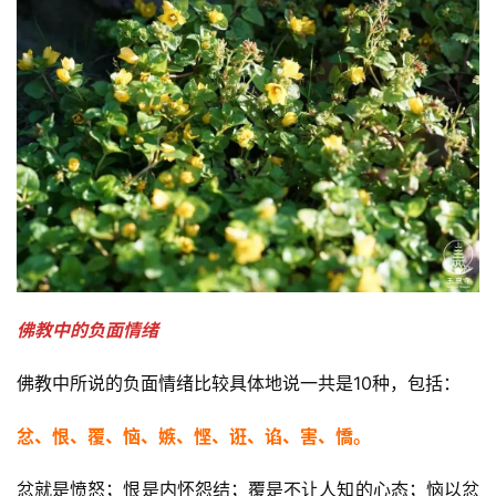
佛教中的负面情绪 
佛教中所说的负面情绪比较具体地说一共是10种，包括：
忿、恨、覆、恼、嫉、悭、诳、谄、害、憍。
忿就是愤怒；恨是内怀怨结；覆是不让人知的心态；恼以忿