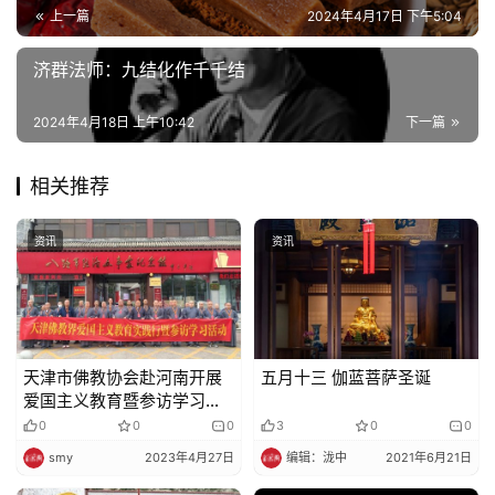
上一篇
2024年4月17日 下午5:04
济群法师：九结化作千千结
2024年4月18日 上午10:42
下一篇
相关推荐
资讯
资讯
天津市佛教协会赴河南开展
五月十三 伽蓝菩萨圣诞
爱国主义教育暨参访学习活
动
0
0
0
3
0
0
smy
2023年4月27日
编辑：泷中
2021年6月21日