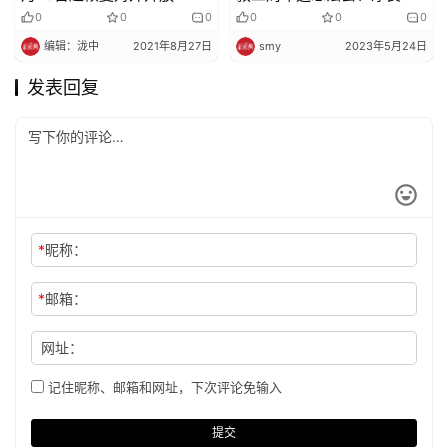
老纪念堂奠基暨书画影像展
0
0
0
0
0
0
编辑：泷中
2021年8月27日
smy
2023年5月24日
发表回复
*
昵称：
*
邮箱：
网址：
记住昵称、邮箱和网址，下次评论免输入
提交