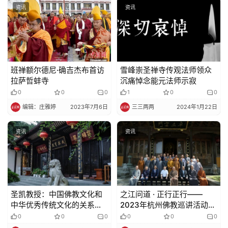
资讯
资讯
班禅额尔德尼·确吉杰布首访
雪峰崇圣禅寺传观法师领众
拉萨哲蚌寺
沉痛悼念能元法师示寂
0
0
0
1
0
0
编辑：庄雅婷
2023年7月6日
三三两两
2024年1月22日
资讯
资讯
圣凯教授：中国佛教文化和
之江问道 · 正行正行——
中华优秀传统文化的关系与
2023年杭州佛教巡讲活动暨
界限
区级轮训建德第二期培训班
0
0
0
0
0
0
在建德玉泉寺举行