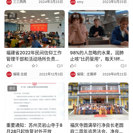
三三两两
2024年3月25日
smy
2023年5月25日
资讯
资讯
福建省2022年民间信仰工作
98%的人忽略的水果，润肺
管理干部和活动场所负责人
止咳“比药管用”，每天1杯，
培训班在三明举办
四季常备！
0
0
0
0
0
0
编辑 志斌
2022年12月3日
编辑：庄雅婷
2026年6月22日
资讯
资讯
重要通知：苏州灵岩山寺于8
福庆寺圆满举行净良长老圆
月28日起恢复对外开放
寂二周年追思法会、净良长