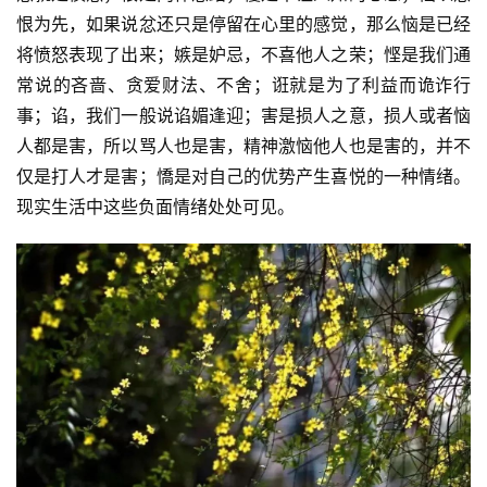
恨为先，如果说忿还只是停留在心里的感觉，那么恼是已经
将愤怒表现了出来；嫉是妒忌，不喜他人之荣；悭是我们通
常说的吝啬、贪爱财法、不舍；诳就是为了利益而诡诈行
事；谄，我们一般说谄媚逢迎；害是损人之意，损人或者恼
人都是害，所以骂人也是害，精神激恼他人也是害的，并不
仅是打人才是害；憍是对自己的优势产生喜悦的一种情绪。
现实生活中这些负面情绪处处可见。