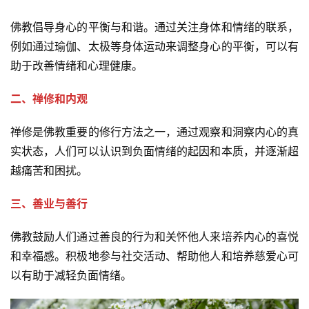
乐
佛教倡导身心的平衡与和谐。通过关注身体和情绪的联系，
菩
提
例如通过瑜伽、太极等身体运动来调整身心的平衡，可以有
助于改善情绪和心理健康。
专
二、禅修和内观
题
禅修是佛教重要的修行方法之一，通过观察和洞察内心的真
公
实状态，人们可以认识到负面情绪的起因和本质，并逐渐超
益
慈
越痛苦和困扰。
善
三、善业与善行
佛
佛教鼓励人们通过善良的行为和关怀他人来培养内心的喜悦
教
和幸福感。积极地参与社交活动、帮助他人和培养慈爱心可
人
登录
注册
物
以有助于减轻负面情绪。