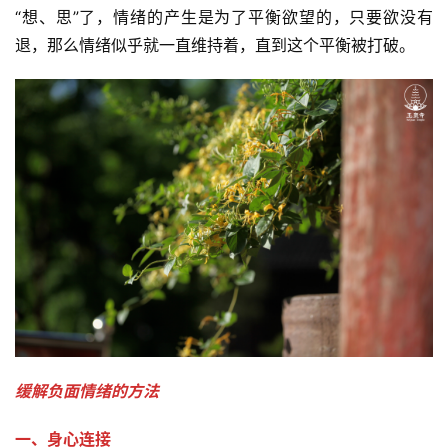
“想、思”了，情绪的产生是为了平衡欲望的，只要欲没有
退，那么情绪似乎就一直维持着，直到这个平衡被打破。
资
讯
八
点
僧
音
高
僧
访
谈
缓解负面情绪的方法  
一、身心连接
心