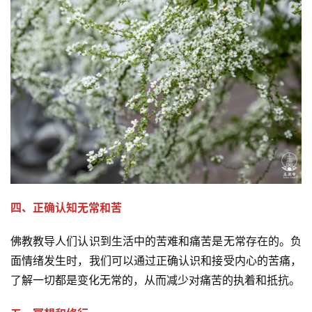
寺
院
巡
礼
视
频
纪
录
佛
四、正确认知无常和苦
教
艺
佛教教导人们认识到生活中的苦难和痛苦是无常存在的。负
术
面情绪发生时，我们可以通过正确认识和接受内心的苦痛，
了解一切都是变化无常的，从而减少对痛苦的执着和抵抗。
政
策