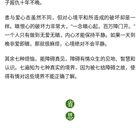
子报仇十年不晚。
恚与爱心态虽然不同，但对心境平和所造成的破坏却是一
样。瞋恨心的破坏力非常大，“一念瞋心起，百万障门开。”
一个人只有做到无爱无瞋，内心才能保持平静。如果一天到
晚非爱即瞋，那就很麻烦，心境绝对不会平静。
其余七种烦恼，能障碍真见，障碍有情众生的见地、智慧和
资
认识。七遍知为七种真实的境界，因为被七结障碍之故，使
讯
得有情对这些境界不能正确了解。
八
点
僧
音
高
僧