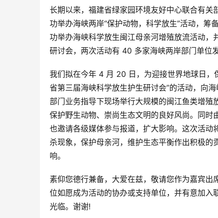
长期以来，福建省绿家园环境友好中心联合有关部门
功举办海峡两岸“保护动物，科学放生”活动，筹备建
功举办海峡科学放生闽江母亲河增殖放流活动，
研讨会，两次活动有 40 多家海峡两岸部门单位
我们拟在今年 4 月 20 日，为迎接世界地球日
省第三届海峡科学放生护生研讨会”的活动，向海
部门业务指导下现场举行大规模的闽江鱼类增殖
保护野生动物、崇尚生态文明的良好风尚。同时
也邀请各级媒体参与报道，扩大影响。这次活动
杀现象，保护母亲河，维护生态平衡作出积极的
响。
素仰您德行兼备，大爱在兹，敬请您作为嘉宾出
位如愿成为活动的协办或支持单位，并有意加入
光临。谢谢!