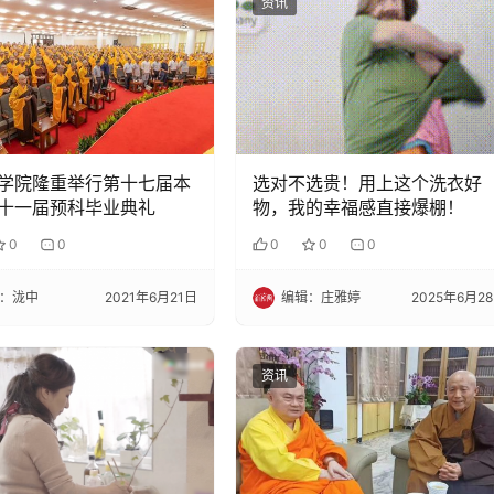
资讯
学院隆重举行第十七届本
选对不选贵！用上这个洗衣好
十一届预科毕业典礼
物，我的幸福感直接爆棚！
0
0
0
0
0
：泷中
2021年6月21日
编辑：庄雅婷
2025年6月2
资讯