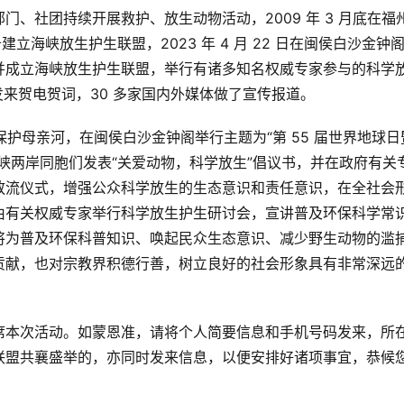
、社团持续开展救护、放生动物活动，2009 年 3 月底在福
立海峡放生护生联盟，2023 年 4 月 22 日在闽侯白沙金钟
并成立海峡放生护生联盟，举行有诸多知名权威专家参与的科学
发来贺电贺词，30 多家国内外媒体做了宣传报道。
，保护母亲河，在闽侯白沙金钟阁举行主题为“第 55 届世界地球日
峡两岸同胞们发表“关爱动物，科学放生”倡议书，并在政府有关
放流仪式，增强公众科学放生的生态意识和责任意识，在全社会
由有关权威专家举行科学放生护生研讨会，宣讲普及环保科学常
将为普及环保科普知识、唤起民众生态意识、减少野生动物的滥
贡献，也对宗教界积德行善，树立良好的社会形象具有非常深远
席本次活动。如蒙恩准，请将个人简要信息和手机号码发来，所
联盟共襄盛举的，亦同时发来信息，以便安排好诸项事宜，恭候