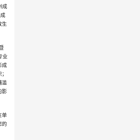
州成
阁成
放生
暨
专业
形成
识；
捕滥
的影
在单
您的