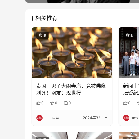
相关推荐
资讯
资讯
泰国一男子大闹寺庙，竟被佛像
新闻｜
刺死！网友：现世报
坛暨纪
周年学
0
0
0
0
行
三三两两
2024年3月1日
smy