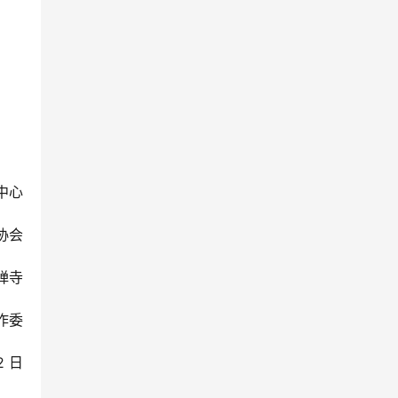
好中心
佛教协会
阁禅寺
工作委
22 日