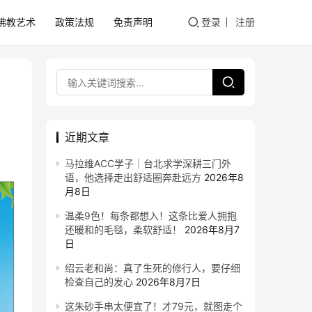
佛教艺术
政策法规
免责声明
登录
注册
近期文章
马拉维ACC学子｜台北求学深耕三门外
语，他选择走出舒适圈奔赴远方
2026年8
月8日
温柔9色！每条都想入！这条比爱人拥抱
还暖和的毛毯，柔软舒适！
2026年8月7
日
绍云老和尚：真了生死的修行人，要仔细
检查自己的发心
2026年8月7日
这朱砂手串太便宜了！才79元，就图走个