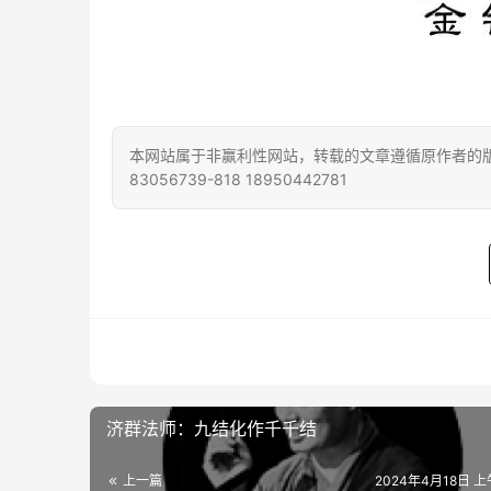
本网站属于非赢利性网站，转载的文章遵循原作者的版
83056739-818 18950442781
济群法师：九结化作千千结
上一篇
2024年4月18日 上午