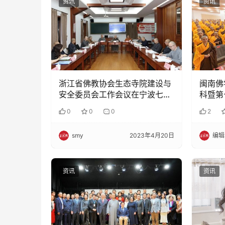
资讯
资讯
浙江省佛教协会生态寺院建设与
闽南佛
安全委员会工作会议在宁波七塔
科暨第
禅寺召开
0
0
0
2
smy
2023年4月20日
编辑
资讯
资讯