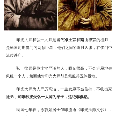
印光大师和弘一大师是当代
净土宗
和
南山律宗
的祖师，
是民国时期佛门的两颗巨星，他们之间的殊胜因缘，在佛门中
流传甚广。
弘一律师是位非常严谨的人，眼光很高，不会轻易地去
佩服一个人，然而他对印光大师却是佩服得五体投地。
印光大师为人严厉高洁，一生发愿不当住持，不收出家
徒弟，
却唯独接受弘一大师为弟子，这绝非偶然。
民国七年春，徐蔚如居士倡印流通《印光法师文钞》，