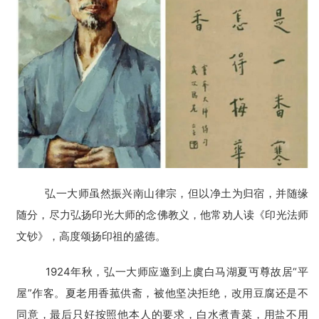
音
高
僧
访
谈
心
乐
菩
提
弘一大师虽然振兴南山律宗，但以净土为归宿，并随缘
随分，尽力弘扬印光大师的念佛教义，他常劝人读《印光法师
专
文钞》，高度颂扬印祖的盛德。
题
1924年秋，弘一大师应邀到上虞白马湖夏丏尊故居“平
公
屋”作客。夏老用香菰供斋，被他坚决拒绝，改用豆腐还是不
益
同意，最后只好按照他本人的要求，白水煮青菜，用盐不用