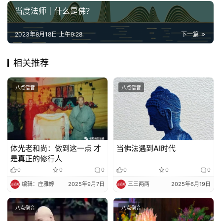
当度法师｜什么是佛？
2023年8月18日 上午9:28
下一篇
相关推荐
八点僧音
八点僧音
体光老和尚：做到这一点 才
当佛法遇到AI时代
是真正的修行人
0
0
0
0
0
0
编辑：庄雅婷
2025年9月7日
三三两两
2025年6月19日
八点僧音
八点僧音