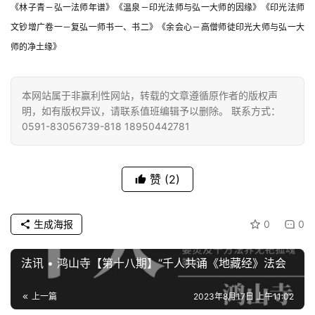
《林子青－弘一法师年谱》
《温泉－印光法师与弘一大师的因缘》
《印光法师
文钞增广卷一－复弘一师书一、书二》
《余会心－高僧师徒印光大师与弘一大
师的净土缘》
本网站属于非赢利性网站，转载的文章遵循原作者的版权声
明，如有版权异议，请联系值班编辑予以删除。 联系方式：
0591-83056739-818 18950442781
赞
(2)
生成海报
0
0
法讯 • 鸿山寺【第十八期】“千人共诵《地藏经》法会
上一篇
2023年8月17日 上午11:02