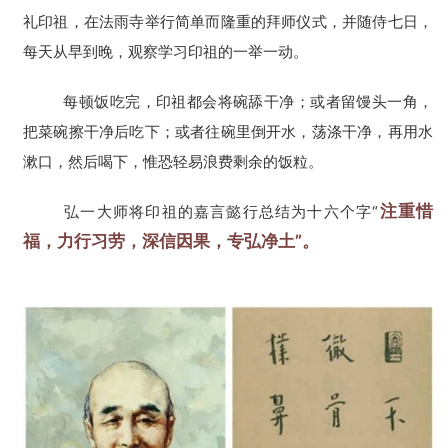
礼印祖，在法雨寺举行简单而隆重的拜师仪式，并随侍七日，
每天从早到晚，观察学习印祖的一举一动。
每顿饭吃完，印祖都会将碗舔干净；或者留馒头一角，
把菜碗擦干净后吃下；或者往碗里倒开水，荡涤干净，再用水
漱口，然后喝下，惟恐轻易浪费剩余的饭粒。
注重惜
弘一大师将印祖的嘉言懿行总结为十六个字“
福，力行习劳，深信因果，专弘净土”。
资
讯
八
点
僧