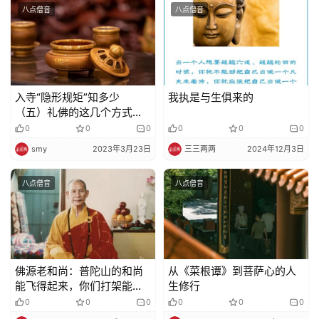
八点僧音
八点僧音
入寺“隐形规矩”知多少
我执是与生俱来的
（五）礼佛的这几个方式，
你用的哪一种？
0
0
0
0
0
0
smy
2023年3月23日
三三两两
2024年12月3日
八点僧音
八点僧音
佛源老和尚：普陀山的和尚
从《菜根谭》到菩萨心的人
能飞得起来，你们打架能飞
生修行
得起就打，飞不起就不要
0
0
0
0
0
0
打！