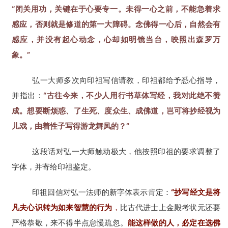
“闭关用功，关键在于心要专一。未得一心之前，不能急着求
感应，否则就是修道的第一大障碍。念佛得一心后，自然会有
感应，并没有起心动念，心却如明镜当台，映照出森罗万
象。”
弘一大师多次向印祖写信请教，印祖都给予悉心指导，
并指出：
“古往今来，不少人用行书草体写经，我对此绝不赞
成。想要断烦惑、了生死、度众生、成佛道，岂可将抄经视为
儿戏，由着性子写得游龙舞凤的？”
这段话对弘一大师触动极大，他按照印祖的要求调整了
字体，并寄给印祖鉴定。
印祖回信对弘一法师的新字体表示肯定：
“抄写经文是将
凡夫心识转为如来智慧的行为
，
比古代进士上金殿考状元还要
严格恭敬，来不得半点怠慢疏忽。
能这样做的人，必定在选佛