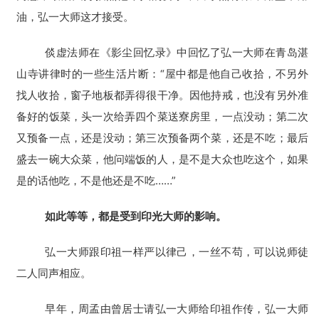
慈
油，弘一大师这才接受。
善
倓虚法师在《影尘回忆录》中回忆了弘一大师在青岛湛
佛
山寺讲律时的一些生活片断：“屋中都是他自己收拾，不另外
教
人
找人收拾，窗子地板都弄得很干净。因他持戒，也没有另外准
登录
注册
物
备好的饭菜，头一次给弄四个菜送寮房里，一点没动；第二次
又预备一点，还是没动；第三次预备两个菜，还是不吃；最后
寺
盛去一碗大众菜，他问端饭的人，是不是大众也吃这个，如果
院
是的话他吃，不是他还是不吃……”
巡
礼
如此等等，都是受到印光大师的影响。
视
弘一大师跟印祖一样严以律己，一丝不苟，可以说师徒
频
二人同声相应。
纪
早年，周孟由曾居士请弘一大师给印祖作传，弘一大师
录