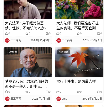
大安法師 : 弟子经常做恶
大安法师 : 我们要准备好往
梦、怪梦，不知该怎么办?
生的资粮，不要等死亡到临
的时候，手忙脚乱。
0
0
0
0
0
0
三三两两
2024年10月31日
三三两两
2024年10月8日
八点僧音
八点僧音
梦参老和尚：敢念这部经的
常行十件事，是为最吉祥
都不是一般人，胆小鬼、作
恶者不敢诵
0
0
0
0
0
0
三三两两
2025年7月18日
smy
2023年6月22日