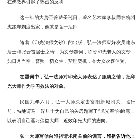
在佛教界引起了热烈的反响。
这一年的大势至菩萨圣诞日，著名艺术家李叔同在杭州
虎跑寺剃度出家，他就是弘一法师。
随着《印光法师文钞》的出版，弘一法师应好友吴建东
居士和张云雷居士之请，为文钞题词，称赞印光老人的文钞，
如日月当空，普照一切众生，契理契机，令大众欢喜信受。
在题词中，弘一法师对印光大师表达了服膺之情，把印
光大师作为学习效法的对象。
民国九年六月，弘一大师决定去富阳新城闭关。临行
前，特地请马一浮居士为自己的关房题写了“旭光室”的匾额，
以表明自己遥习蕅益大师，近效印光大师的志向。
弘一大师写信向印祖请求闭关前的训言，
印祖告诉他
：