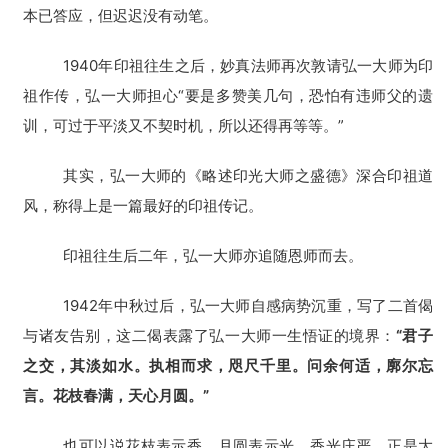
本已答应，但迟迟没有动笔。
佛
1940年印祖往生之后，妙真法师再次敦请弘一大师为印
教
艺
祖作传，弘一大师担心“要是多赞美几句，恐怕有违师父的遗
术
训，可过于平淡又不契时机，所以还得再等等。”
政
其实，弘一大师的《略述印光大师之盛德》深合印祖道
策
风，称得上是一篇最好的印祖传记。
法
规
印祖往生后二年，弘一大师亦追随恩师而去。
免
1942年中秋过后，弘一大师自感病势沉重，写了二首偈
责
与诸友告别，这二偈表露了弘一大师一生悟证的境界：
“君子
声
之交，其淡如水。执相而求，咫尺千里。问余何适，廓尔忘
明
言。花枝春满，天心月圆。”
也可以说花枝表示香，月圆表示光，香光庄严，正是大