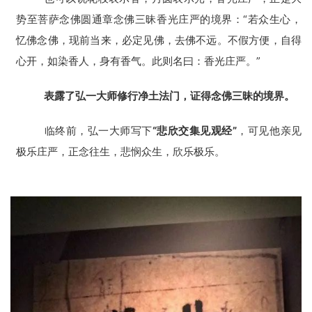
势至菩萨念佛圆通章念佛三昧香光庄严的境界：“若众生心，
忆佛念佛，现前当来，必定见佛，去佛不远。不假方便，自得
心开，如染香人，身有香气。此则名曰：香光庄严。”
表露了弘一大师修行净土法门，证得念佛三昧的境界。
临终前，弘一大师写下
“悲欣交集见观经”
，可见他亲见
极乐庄严，正念往生，悲悯众生，欣乐极乐。