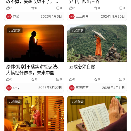
改不掉，妄想收敛不了，讲
界中，即出三界 ！
用功、了生死都是空话
2
0
0
2
0
0
静瑛
2023年1月6日
三三两两
2024年9月30日
八点僧音
八点僧音
原佛·观察|不落实讲经弘法、
五戒必须自愿
大搞经忏佛事，未来中国佛
教将难以为继
0
0
0
0
0
0
smy
2023年5月27日
三三两两
2025年4月11日
八点僧音
八点僧音