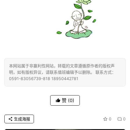
公
益
慈
善
佛
教
人
登录
注册
物
本网站属于非赢利性网站，转载的文章遵循原作者的版权声
明，如有版权异议，请联系值班编辑予以删除。 联系方式：
寺
0591-83056739-818 18950442781
院
巡
礼
赞
(0)
视
频
生成海报
0
0