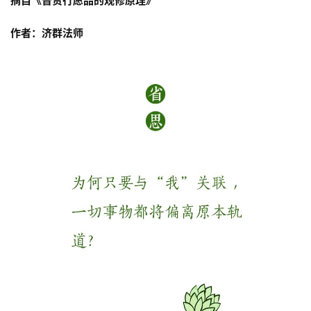
摘自《普贤行愿品的观修原理》
点
僧
作者：济群法师
音
高
僧
访
谈
心
乐
菩
提
专
题