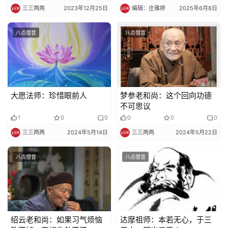
三三两两
2023年12月25日
编辑：庄雅婷
2025年6月8日
八点僧音
八点僧音
大愿法师：珍惜眼前人
梦参老和尚：这个回向功德
不可思议
1
0
0
0
0
0
三三两两
2024年5月14日
三三两两
2024年5月22日
八点僧音
八点僧音
绍云老和尚：如果习气烦恼
达摩祖师：本若无心，于三