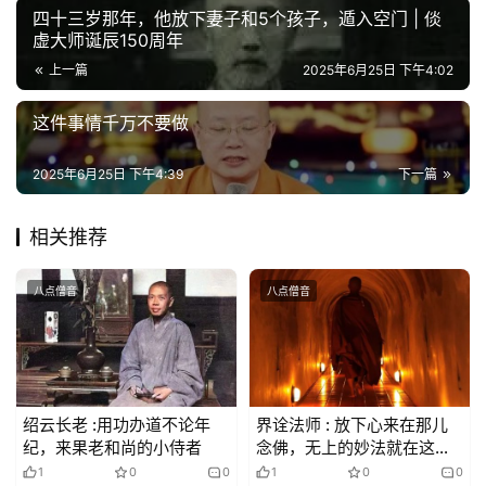
纪
四十三岁那年，他放下妻子和5个孩子，遁入空门 | 倓
虚大师诞辰150周年
录
上一篇
2025年6月25日 下午4:02
佛
这件事情千万不要做
教
艺
2025年6月25日 下午4:39
下一篇
术
相关推荐
政
策
法
八点僧音
八点僧音
规
免
责
绍云长老 :用功办道不论年
界诠法师 : 放下心来在那儿
声
纪，来果老和尚的小侍者
念佛，无上的妙法就在这
明
里，无上的神咒就在这里
1
0
0
1
0
0