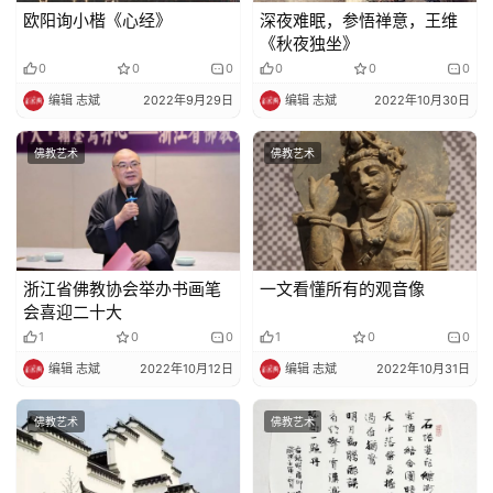
欧阳询小楷《心经》
深夜难眠，参悟禅意，王维
《秋夜独坐》
0
0
0
0
0
0
编辑 志斌
2022年9月29日
编辑 志斌
2022年10月30日
佛教艺术
佛教艺术
浙江省佛教协会举办书画笔
一文看懂所有的观音像
会喜迎二十大
1
0
0
1
0
0
编辑 志斌
2022年10月12日
编辑 志斌
2022年10月31日
佛教艺术
佛教艺术