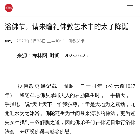
浴佛节，请来瞻礼佛教艺术中的太子降诞
smy
2023年5月26日 上午10:11
佛教艺术
来源：禅林网  时间：2023-05-25
据佛教史籍记载：周昭王二十四年
（公元前
1027
年）
，释迦牟尼佛从摩耶夫人的右肋降生时，一手指天，一
手指地，说
“
天上天下，惟我独尊。
”
于是大地为之震动，九
龙吐水为之沐浴。佛陀诞
生为世间带来清凉的佛法，更为迷
失众生找到一条解脱之道，因此佛弟子们在佛诞日举行浴佛
法会，来庆祝佛诞与感念佛恩。