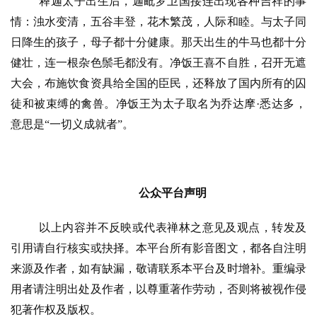
释迦太子出生后，迦毗罗卫国接连出现各种吉祥的事
情：浊水变清，五谷丰登，花木繁茂，人际和睦。与太子同
日降生的孩子，母子都十分健康。那天出生的牛马也都十分
健壮，连一根杂色鬃毛都没有。净饭王喜不自胜，召开无遮
大会，布施饮食资具给全国的臣民，还释放了国内所有的囚
徒和被束缚的禽兽。净饭王为太子取名为乔达摩
·悉达多，
意思是“一切义成就者”。
公众平台声明
以上内容并不反映或代表禅林之意见及观点，转发及
引用请自行核实或抉择。本平台所有影音图文，都各自注明
来源及作者，如有缺漏，敬请联系本平台及时增补。重编录
用者请注明出处及作者，以尊重著作劳动，否则将被视作侵
犯著作权及版权。