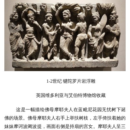
1-2世纪 犍陀罗片岩浮雕
英国维多利亚与艾伯特博物馆收藏
这是一幅描绘佛母摩耶夫人在蓝毗尼花园无忧树下诞
佛的场景。佛母摩耶夫人右手上举扶树枝，左手倚扶着她的
妹妹摩诃波阇波提，画面右侧是持扇的宫女。摩耶夫人呈三