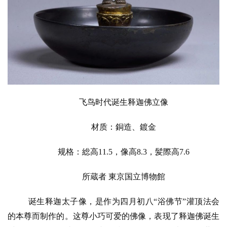
飞鸟时代诞生释迦佛立像
材质：銅造、鍍金
规格：総高11.5，像高8.3，髪際高7.6
所蔵者
 東京国立博物館
诞生释迦太子像，是作为四月初八
“浴佛节”灌顶法会
的本尊而制作的。这尊小巧可爱的佛像，表现了释迦佛诞生