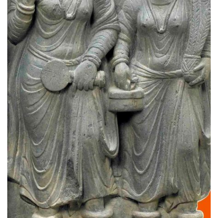
访
谈
心
乐
菩
提
专
题
公
益
慈
善
佛
教