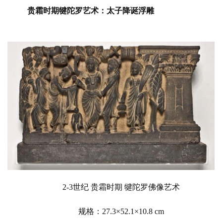
贵霜时期犍陀罗艺术：太子降诞浮雕
2-3世纪 贵霜时期 犍陀罗佛像艺术
规格：27.3×52.1×10.8 cm