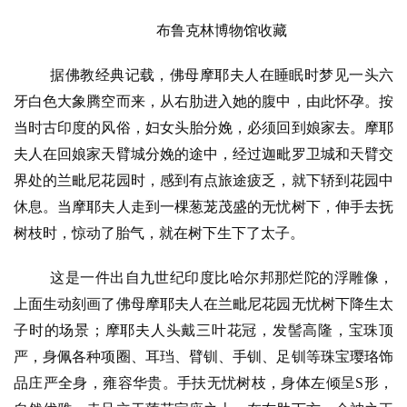
布鲁克林博物馆收藏
据佛教经典记载，佛母摩耶夫人在睡眠时梦见一头六
牙白色大象腾空而来，从右肋进入她的腹中，由此怀孕。按
当时古印度的风俗，妇女头胎分娩，必须回到娘家去。摩耶
夫人在回娘家天臂城分娩的途中，经过迦毗罗卫城和天臂交
界处的兰毗尼花园时，感到有点旅途疲乏，就下轿到花园中
休息。当摩耶夫人走到一棵葱茏茂盛的无忧树下，伸手去抚
树枝时，惊动了胎气，就在树下生下了太子。
这是一件出自九世纪印度比哈尔邦那烂陀的浮雕像，
上面生动刻画了佛母摩耶夫人在兰毗尼花园无忧树下降生太
子时的场景；摩耶夫人头戴三叶花冠，发髻高隆，宝珠顶
严，身佩各种项圈、耳珰、臂钏、手钏、足钏等珠宝璎珞饰
品庄严全身，雍容华贵。手扶无忧树枝，身体左倾呈
S形，