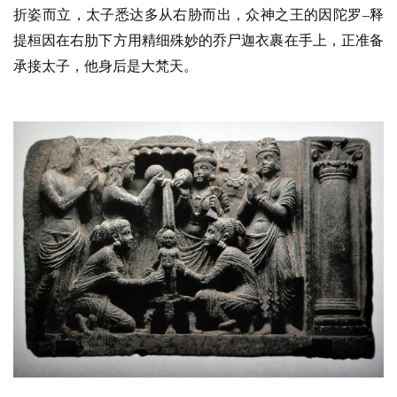
折姿而立，太子悉达多从右胁而出，众神之王的因陀罗
–释
提桓因在右肋下方用精细殊妙的乔尸迦衣裹在手上，正准备
承接太子，他身后是大梵天。