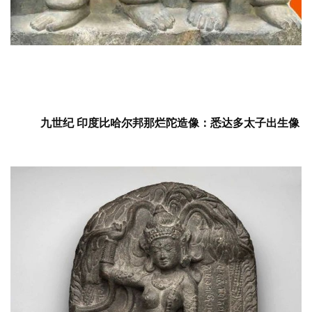
人
登录
注册
物
寺
院
巡
礼
九世纪
印度比哈尔邦那烂陀造像：悉达多太子出生像
视
频
纪
录
佛
教
艺