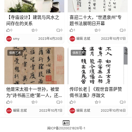
【寺庙设计】建筑与风水之
喜迎二十大，“世遗泉州”专
间存在的关系
题书法展明日开幕
0
0
0
1
0
0
smy
2023年4月20日
编辑 志斌
2022年10月17日
佛教艺术
佛教艺术
他是宋太祖十一世孙，被誉
传印长老 | 《观世音菩萨赞
为“诗书画三绝”第一人，还
偈书法集》序跋文
是个翩翩美男子！
0
0
0
0
0
0
编辑 志斌
2022年10月7日
编辑 志斌
2022年10月16日
佛教艺术
佛教艺术
闽ICP备2020021826号-1