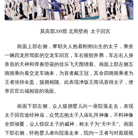
莫高窟209窟 北周壁画  太子回宫
画面上部右侧，摩耶夫人抱着刚刚出生的太子，乘坐
一辆四龙所驾驭的交龙车回宫，车右狻猊奔腾，车左右人身
兽首的天神和弹奏箜篌的伎乐飞天围绕着。画面上部左侧五
骑骑乘向着交龙车驰来，为首者戴王冠，其余四骑骑乘者为
王者张持伞盖，簇拥相随。此表现净饭王闻讯喜得太子，便
率百官出城相迎的场面。
画面下部左侧，众人簇拥婴儿向一座院落走去，表现
太子回宫途经神庙，众梵志抱太子入庙礼拜神像，不料神像
全部倾覆，众人惊叹太子的威神，称太子为“天中天”。画面
下部右侧，怀抱婴儿者向院落走来，院内一王者与对面观视