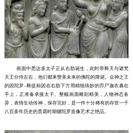
画面中悉达多太子正从右肋诞生，此时帝释天与诸梵
天王分侍左右，他们都来赞美未来的佛陀的降诞。众神之王
的因陀罗–释提桓因在右肋下方用精细殊妙的乔尸迦衣裹在
手上，正准备承接太子。整幅画面雕刻精美，人物神态各
异，表情生动传神，保存完好，是一件十分稀有的存世一千
八百多年历史的贵霜时期犍陀罗造像艺术之绝品。