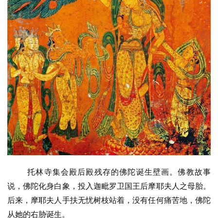
托林寺集会殿后殿残存的佛陀诞生壁画。佛教故事
说，佛陀化身白象，投入迦毗罗卫国王后摩耶夫人之母胎。
后来，摩耶夫人手扶无忧树枝站着，没有任何痛苦地，佛陀
从她的右胁诞生。