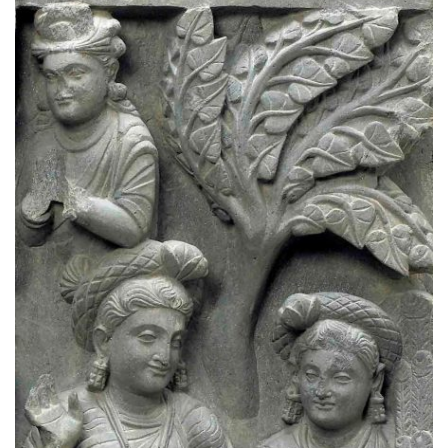
资
讯
八
点
僧
音
高
僧