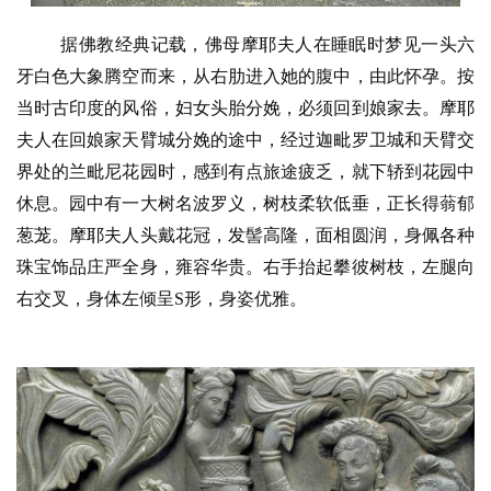
据佛教经典记载，佛母摩耶夫人在睡眠时梦见一头六
牙白色大象腾空而来，从右肋进入她的腹中，由此怀孕。按
当时古印度的风俗，妇女头胎分娩，必须回到娘家去。摩耶
夫人在回娘家天臂城分娩的途中，经过迦毗罗卫城和天臂交
界处的兰毗尼花园时，感到有点旅途疲乏，就下轿到花园中
休息。园中有一大树名波罗义，树枝柔软低垂，正长得蓊郁
葱茏。摩耶夫人头戴花冠，发髻高隆，面相圆润，身佩各种
珠宝饰品庄严全身，雍容华贵。右手抬起攀彼树枝，左腿向
右交叉，身体左倾呈
S形，身姿优雅。