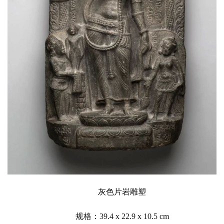
术
政
策
法
规
免
责
声
明
灰色片岩雕塑
规格：39.4 x 22.9 x 10.5 cm