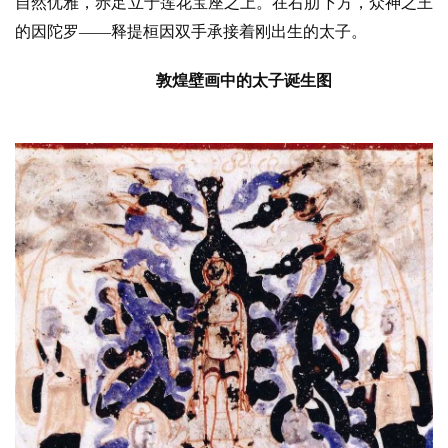
自然优雅，赤足立于莲花宝座之上。在右肋下方，众神之王
的因陀罗——释提桓因双手承接着刚出生的太子。
敦煌壁画中的太子诞生图