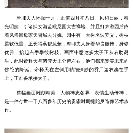
摩耶夫人怀胎十月，正值四月初八日。风和日丽，舂
光明媚，引诸婇女游监毗尼园大吉祥地，并且打算游园后依
着风俗回母家天臂城去分娩。园中有一大树名波罗义，树枝
柔软低垂，正长得蓊郁葱茏，摩耶夫人身着华贵服饰，身姿
优雅，抬起右手攀彼树枝。画面中悉达多太子正从右肋诞
生，此时帝释天与诸梵天王分侍左右，他们都来赞美未来的
佛陀的降诞。帝释天在左侧用精细殊妙的乔尸迦衣裹在手
上，正准备承接太子。
整幅画面雕刻精美，人物神态各异，表情生动传神，
是一件存世一千八百多年历史的贵霜时期犍陀罗造像艺术杰
作。