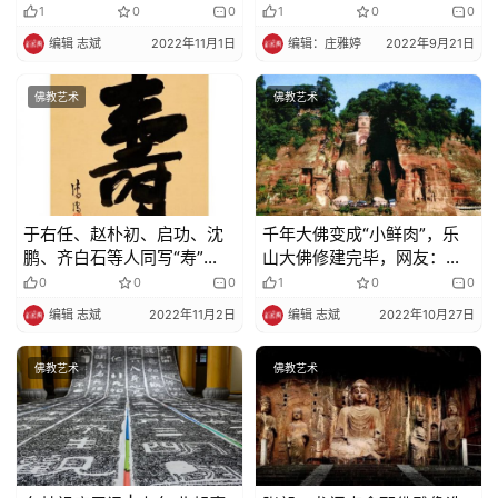
1
0
0
1
0
0
编辑 志斌
2022年11月1日
编辑：庄雅婷
2022年9月21日
佛教艺术
佛教艺术
于右任、赵朴初、启功、沈
千年大佛变成“小鲜肉”，乐
鹏、齐白石等人同写“寿”
山大佛修建完毕，网友：开
字，谁更出色
了美颜一样
0
0
0
1
0
0
编辑 志斌
2022年11月2日
编辑 志斌
2022年10月27日
佛教艺术
佛教艺术