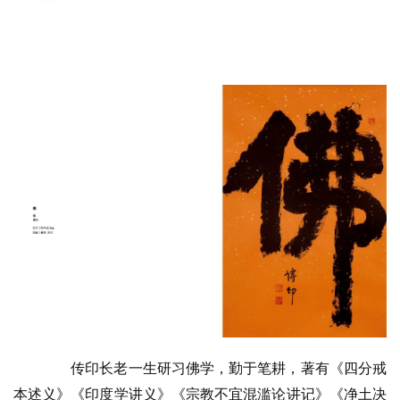
纪
录
佛
教
艺
术
政
策
法
规
免
责
声
明
传印长老一生研习佛学，勤于笔耕，著有《四分戒
本述义》《印度学讲义》《宗教不宜混滥论讲记》《净土决