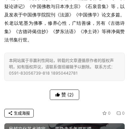
疑论讲记》《中国佛教与日本净土宗》《石泉音集》等，以
及发表于中国佛学院院刊《法源》《中国佛学》论文多篇。
长老以笔墨为佛事，修养心性，广结善缘，另有《古德诗
集》《古德诗偈信抄》《梦东法语》《净土诗》等禅净偈赞
法书集行世。
本网站属于非赢利性网站，转载的文章遵循原作者的版权声
明，如有版权异议，请联系值班编辑予以删除。 联系方式：
0591-83056739-818 18950442781
赞
(2)
生成海报
0
0
吴越文化艺术瑰宝——灵隐寺千年双石塔