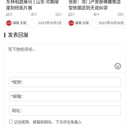
东林祖庭展讯 | 山东·北朝摩
张郎：龙门卢舍那佛雕像造
崖刻经拓片展
型依据武则天说纠谬
0
0
0
0
0
0
编辑 志斌
2022年10月2日
编辑 志斌
2022年10月30日
发表回复
*
昵称：
*
邮箱：
网址：
记住昵称、邮箱和网址，下次评论免输入