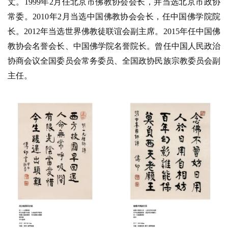
丈。1999年2月任北京市佛教协会会长，并当选北京市政协
益
常委。2010年2月当选中国佛教协会会长，任中国佛学院院
慈
善
长。2012年当选世界佛教徒联谊会副主席。2015年任中国佛
教协会名誉会长、中国佛学院名誉院长。曾任中国人民政治
佛
协商会议全国委员会常务委员、全国政协民族宗教委员会副
教
主任。
人
登录
注册
物
寺
院
巡
礼
视
频