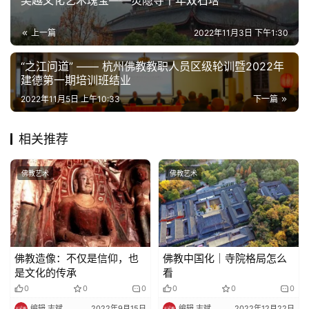
上一篇
2022年11月3日 下午1:30
“之江问道” —— 杭州佛教教职人员区级轮训暨2022年
建德第一期培训班结业
2022年11月5日 上午10:33
下一篇
相关推荐
佛教艺术
佛教艺术
佛教造像：不仅是信仰，也
佛教中国化｜寺院格局怎么
是文化的传承
看
0
0
0
0
0
0
编辑 志斌
2022年9月15日
编辑 志斌
2022年12月22日