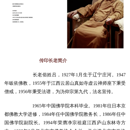
点
僧
音
高
僧
访
谈
传印长老简介
心
乐
长老俗姓吕，1927年1月生于辽宁庄河。1947
菩
年皈依佛教，1955年于江西云居山真如寺虚云禅师座下秉受
提
僧戒，1956年秉受法谱，为沩仰宗第九代，法名宣传。
专
1965年中国佛学院本科毕业。1981年往日本京
题
都佛教大学进修，1984年任中国佛学院教务长，1986年任中
国佛学院副院长。1994年荣膺净宗祖庭江西庐山东林寺方
公