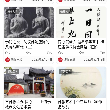
佛教艺术
佛教艺术
佛陀之衣：简议佛陀服饰的
同心贺盛会·翰墨颂华章 ▍福
风格与断代（二）
建省佛教协会网络书画作品
展（四）
0
0
0
0
0
0
编辑 志斌
2023年2月24日
编辑 志斌
2022年10月18日
佛教艺术
佛教艺术
市佛协举办“同心——上海佛
佛教艺术｜依空法师书画作
教扇文化艺术展”
品欣赏