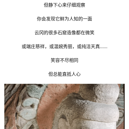
但静下心来仔细观察
你会发现它鲜为人知的一面
云冈的很多石窟造像都在微笑
或端庄慈祥，或温婉秀丽，或纯洁天真……
笑容不尽相同
但总能直抵人心