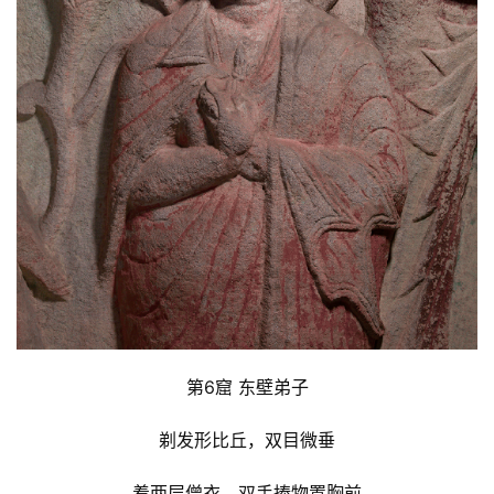
第6窟 东壁弟子
剃发形比丘，双目微垂
着两层僧衣，双手捧物置胸前