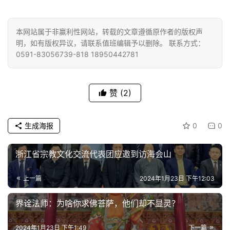
本网站属于非赢利性网站，转载的文章遵循原作者的版权声
明，如有版权异议，请联系值班编辑予以删除。 联系方式：
0591-83056739-818 18950442781
赞
(2)
生成海报
0
0
浙江省宗教文化交流代表团应邀到访海会山
上一篇
2024年1月23日 下午12:03
界诠法师：为啥你求佛菩萨，他们却不显灵？
2024年1月23日 下午1:49
下一篇