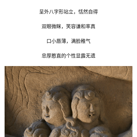
呈外八字形站立，恬然自得
双眼微眯，笑容谦和率真
口小唇薄，满脸稚气
忠厚憨直的个性显露无遗