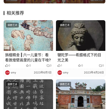
相关推荐
佛教艺术
佛教艺术
旃檀精舍 ‖ 六一儿童节：看
犍陀罗——希腊格式下的目
看敦煌壁画里的儿童在干啥?
光之美
0
0
0
1
0
0
smy
2023年6月1日
smy
2023年4月26日
佛教艺术
佛教艺术