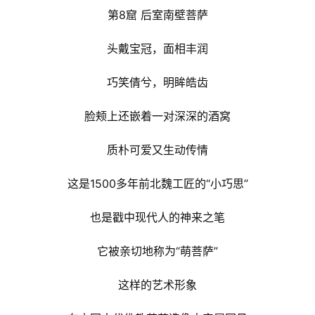
第8窟 后室南壁菩萨
头戴宝冠，面相丰润
巧笑倩兮，明眸皓齿
脸颊上还嵌着一对深深的酒窝
质朴可爱又生动传情
这是1500多年前北魏工匠的“小巧思”
也是戳中现代人的神来之笔
它被亲切地称为“萌菩萨”
这样的艺术形象