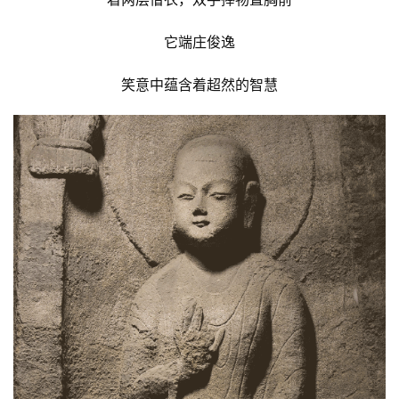
它端庄俊逸
笑意中蕴含着超然的智慧