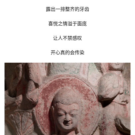
法
露出一排整齐的牙齿
规
喜悦之情溢于面庞
免
责
让人不禁感叹
声
明
开心真的会传染