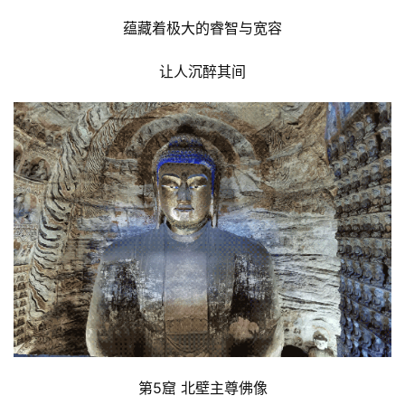
蕴藏着极大的睿智与宽容
让人沉醉其间
第5窟 北壁主尊佛像