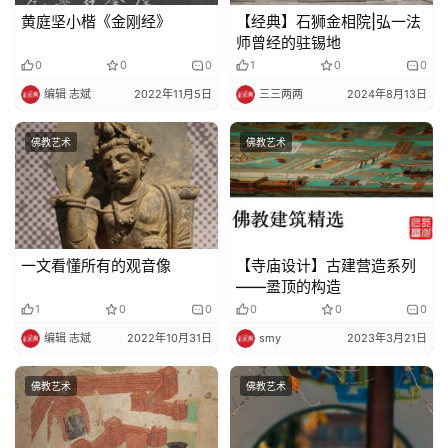
黄庭坚小楷《金刚经》
【经典】石狮金相院|弘一法
师曾经的驻锡地
0
0
0
1
0
0
编辑 志斌
2022年11月5日
三三两两
2024年8月13日
佛教艺术
佛教艺术
一文看懂所有的观音像
【寺庙设计】古建营造系列
——盝顶的构造
1
0
0
0
0
0
编辑 志斌
2022年10月31日
smy
2023年3月21日
佛教艺术
佛教艺术