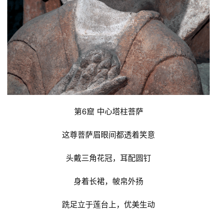
第6窟 中心塔柱菩萨
这尊菩萨眉眼间都透着笑意
头戴三角花冠，耳配圆钉
身着长裙，帔帛外扬
跣足立于莲台上，优美生动