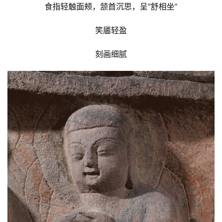
食指轻触面颊，颔首沉思，呈“舒相坐”
乐
菩
笑靥轻盈
提
刻画细腻
专
题
公
益
慈
善
佛
教
人
登录
注册
物