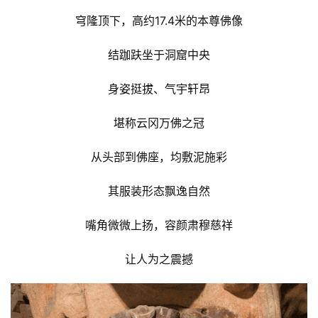
穹隆顶下，高约17.4米的本尊佛像
结跏趺坐于洞窟中央
身姿挺拔、气宇轩昂
堪称云冈万佛之冠
从头部到佛座，均敷泥施彩
其服装形态飘逸自然
嘴角微微上扬，容颜肃穆慈祥
让人为之震撼