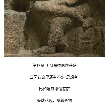
资
讯
八
点
僧
音
第17窟 明窗东壁思惟菩萨
云冈石窟里还有不少“思想者”
高
僧
比如这尊思惟菩萨
访
谈
头戴花冠，身着长裙
心