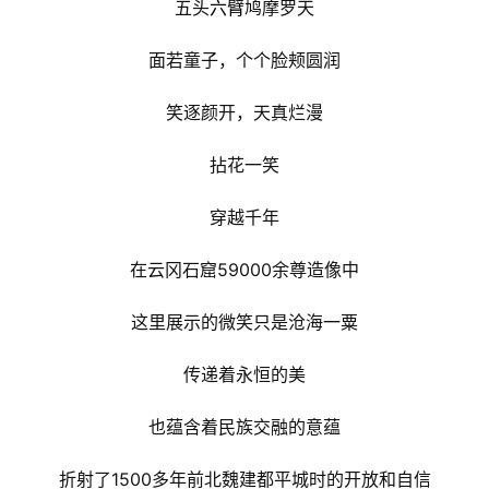
五头
六臂
鸠摩罗天
面若童子，个个脸颊圆润
笑逐颜开，天真烂漫
拈花一笑
穿越千年
在云冈石窟59000余尊造像中
这里展示的微笑只是沧海一粟
传递着永恒的美
也蕴含着民族交融的意蕴
折射了1500多年前北魏建都平城时的开放和自信