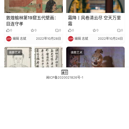
敦煌榆林第19窟五代壁画：
霜降丨风卷清云尽 空天万里
目连守孝
霜
0
0
0
0
0
0
编辑 志斌
2022年10月28日
编辑 志斌
2022年10月24日
佛教艺术
佛教艺术
闽ICP备2020021826号-1
薄春雨：重绘《佛祖道影》
敦煌194窟盛唐彩塑力士像
疏
0
0
0
0
0
0
三三两两
2024年1月12日
编辑 志斌
2022年11月6日
发表回复