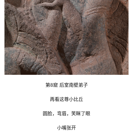
寺
院
巡
礼
视
频
纪
录
第8窟 后室南壁弟子
佛
教
再看这尊小比丘
艺
术
圆脸，弯眉，笑眯了眼
政
小嘴张开
策