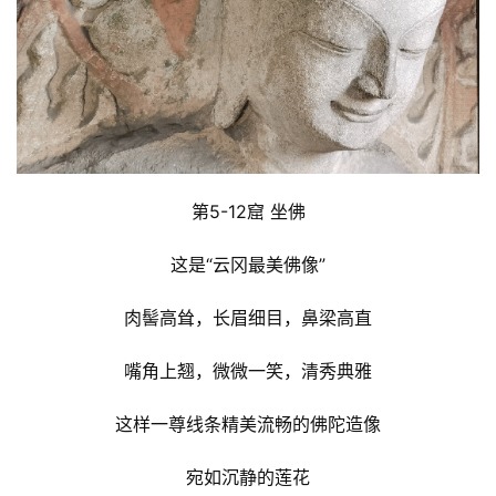
第5-12窟 坐佛
这是“云冈最美佛像”
肉髻高耸，长眉细目，鼻梁高直
嘴角上翘，微微一笑，清秀典雅
这样一尊线条精美流畅的佛陀造像
宛如沉静的莲花