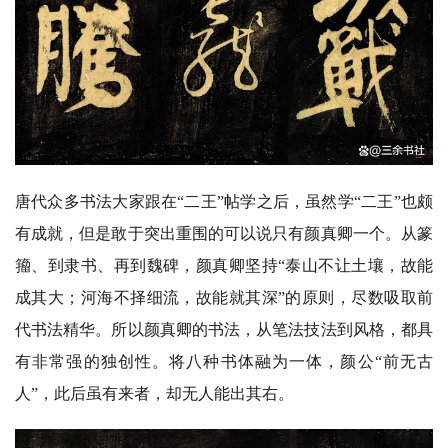
资
唐代众多书法大家跟在
“二王”帖学之后，虽然学“二王”也颇
讯
有成就，但是敢于突出重围的可以说只有颜真卿一个。从篆
籀、到隶书、再到魏碑，颜真卿坚持“泰山不让土壤，故能
八
成其大；河海不择细流，故能就其深”的原则，尽数吸取前
点
僧
代书法精华。所以颜真卿的书法，从笔法技法到风格，都具
音
有非常强的独创性。将八种书体融为一体，颜公“前无古
人”，此后虽有来者，却无人能出其右。
高
僧