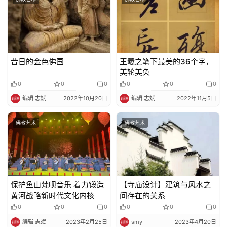
昔日的金色佛国
王羲之笔下最美的36个字，
美轮美奂
0
0
0
0
0
0
编辑 志斌
2022年10月20日
编辑 志斌
2022年11月5日
佛教艺术
佛教艺术
保护鱼山梵呗音乐 着力锻造
【寺庙设计】建筑与风水之
黄河战略新时代文化内核
间存在的关系
0
0
0
0
0
0
编辑 志斌
2023年2月25日
smy
2023年4月20日