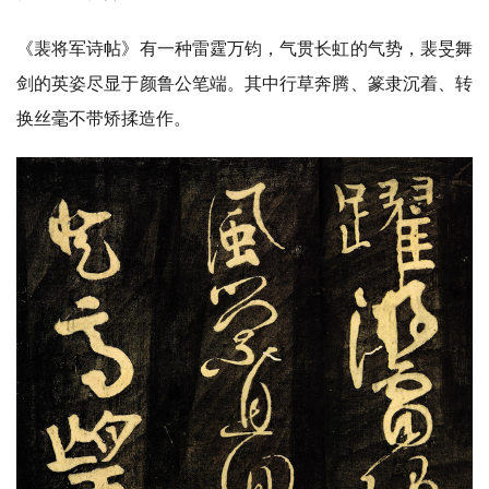
人
登录
注册
物
《裴将军诗帖》有一种雷霆万钧，气贯长虹的气势，裴旻舞
剑的英姿尽显于颜鲁公笔端。其中行草奔腾、篆隶沉着、转
寺
换丝毫不带矫揉造作。
院
巡
礼
视
频
纪
录
佛
教
艺