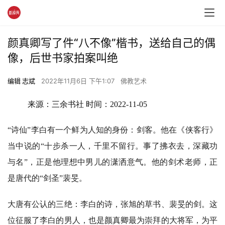
颜真卿写了件“八不像”楷书，送给自己的偶
像，后世书家拍案叫绝
编辑 志斌
2022年11月6日 下午1:07
佛教艺术
来源：三余书社 时间：
2022-11-05
“诗仙”李白有一个鲜为人知的身份：剑客。他在《侠客行》
当中说的“十步杀一人，千里不留行。事了拂衣去，深藏功
与名”，正是他理想中男儿的潇洒意气。他的剑术老师，正
是唐代的“剑圣”裴旻。
大唐有公认的三绝：李白的诗，张旭的草书、裴旻的剑。这
位征服了李白的男人，也是颜真卿最为崇拜的大将军，为平