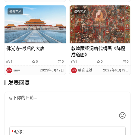
佛教艺术
佛教艺术
佛光寺-最后的大唐
敦煌藏经洞唐代绢画《降魔
成道图》
1
0
0
1
0
0
smy
2023年5月12日
编辑 志斌
2022年10月19日
发表回复
*
昵称：