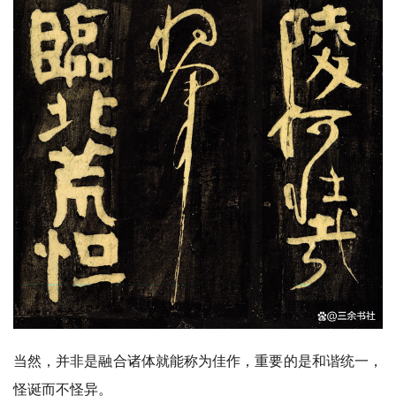
访
谈
心
乐
菩
提
专
题
公
益
慈
善
当然，并非是融合诸体就能称为佳作，重要的是和谐统一，
佛
怪诞而不怪异。
教