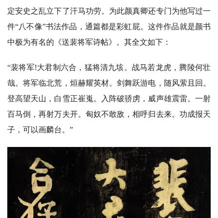
定安史之乱立下了汗马功劳。为此颜真卿还专门为他写过一
件
“八不像”书法作品，通篇都是彩虹屁。这件作品就是颜书
中极为有名的《送裴将军诗帖》。其全文如下：
“裴将军!大君制六合，猛将清九垓。战马若龙虎，腾陵何壮
哉。将军临北荒，烜赫耀英材。剑舞跃游电，随风萦且回。
登高望天山，白雪正崔嵬。入阵破骄虏，威声雄震雷。一射
百马倒，再射万夫开。匈奴不敢敌，相呼归去来。功成报天
子，可以画麟台。”