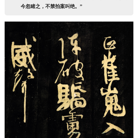
今忽睹之，不禁拍案叫绝。”