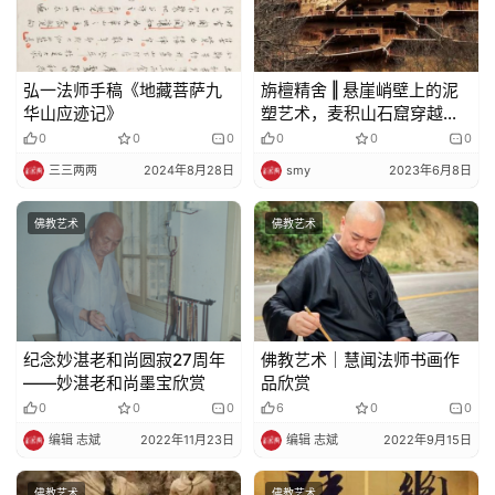
弘一法师手稿《地藏菩萨九
旃檀精舍 ‖ 悬崖峭壁上的泥
华山应迹记》
塑艺术，麦积山石窟穿越千
年的惊世之美
0
0
0
0
0
0
三三两两
2024年8月28日
smy
2023年6月8日
佛教艺术
佛教艺术
纪念妙湛老和尚圆寂27周年
佛教艺术｜慧闻法师书画作
——妙湛老和尚墨宝欣赏
品欣赏
0
0
0
6
0
0
编辑 志斌
2022年11月23日
编辑 志斌
2022年9月15日
佛教艺术
佛教艺术