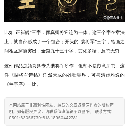
术
政
策
法
比如
“正崔巍”三字，颜真卿将它连为一体，这三个字在章法
规
上，就自然形成了一个组合；开头的“裴将军”三字，笔画之
间相互穿插突出，全篇九十三个字，变化多端，意态无穷。
免
责
这件作品是颜真卿专为裴将军所作，但却不是刻意所书。这
声
明
件《裴将军诗帖》浑然天成的雄壮境界，可与清虚雅逸的
《兰亭序》一比。
本网站属于非赢利性网站，转载的文章遵循原作者的版权声
明，如有版权异议，请联系值班编辑予以删除。 联系方式：
0591-83056739-818 18950442781