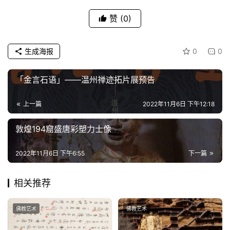
赞
(0)
生成海报
0
0
「金言石语」——温州禅迹拓片展预告
上一篇
2022年11月6日 下午12:18
敦煌194窟盛唐彩塑力士像
2022年11月6日 下午6:55
下一篇
相关推荐
佛教艺术
佛教艺术