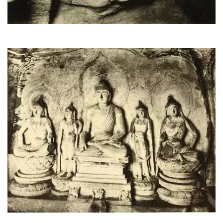
人
登录
注册
物
寺
院
巡
礼
视
频
纪
录
佛
教
艺