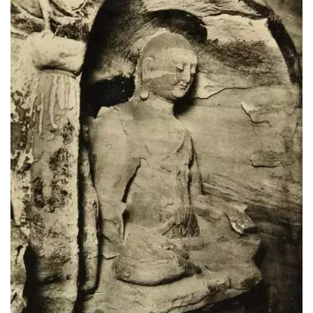
访
谈
心
乐
菩
提
专
题
公
益
慈
善
佛
教