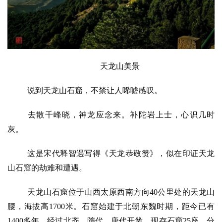
天龙山美景
说到天龙山石窟，不禁让人唏嘘感叹。
去散千峰晓，神龙应念来。补陀岩上士，心识几时
灰。
这是宋代释智遇写得《天龙恭敬赞》，似在印证天龙
山石窟的劫难和遭遇。
天龙山石窟位于山西太原西南方向40公里处的天龙山
腰，海拔高1700米。石窟始建于北朝东魏时期，距今已有
1400多年。经过北齐、隋代、唐代开凿，现存石窟25座，分