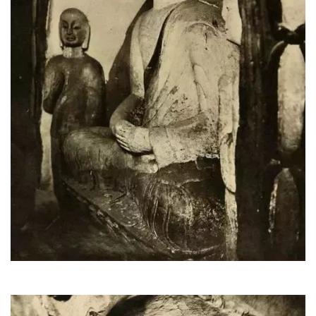
资
讯
八
点
僧
音
高
僧