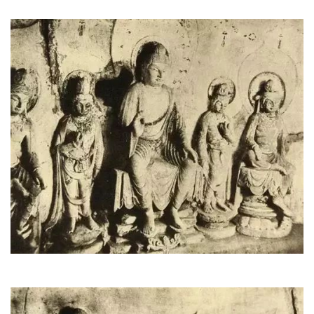
术
政
策
法
规
免
责
声
明