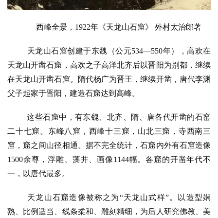
西峰全景，1922年《天龙山石窟》 外村太治郎著
天龙山石窟创建于东魏（公元534—550年），高欢在
天龙山开凿石窟，高欢之子高洋北齐后以晋阳为别都，继续
在天龙山开凿石窟。隋代杨广为晋王，继续开凿，唐代李渊
父子起家于晋阳，建造石窟达到高峰。
这些石窟中，有东魏、北齐、隋、唐各代开凿的石窑
二十七窟。东峰八窟，西峰十三窟，山北三窟，寺西南三
窟，窟之间山径相通。据不完全统计，石窟内外有石窟造像
1500余尊，浮雕、藻井、画像1144幅。各窟的开凿年代不
一，以唐代最多。
天龙山石窟造像被称之为
“天龙山式样”。以造型娴
熟、比例适当、线条柔和、雕刻精细，为后人研究佛教、美