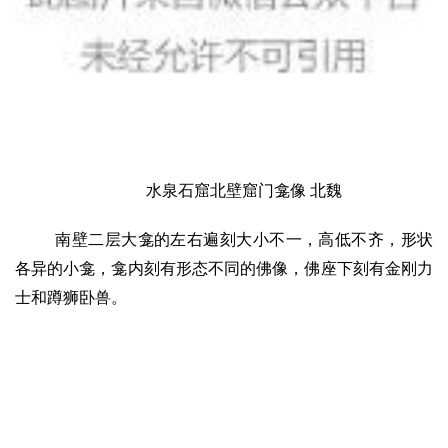
水泉石窟北壁窟门龛像 北魏
南壁二层大龛的左右遍刻大小不一，高低不齐，形状
各异的小龛，龛内刻有形态不同的佛像，佛座下刻有金刚力
士和蹲狮卧兽。