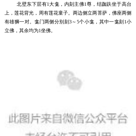
北壁东下层有1大龛，内刻主佛1尊，结跏趺坐于高台
上，莲花背光，周有莲花童子。两边侧立两菩萨，佛座两侧
有雄狮一对。龛门两侧分别刻3～5个小龛，其中一龛刻1小
立佛，其余均为1坐佛。