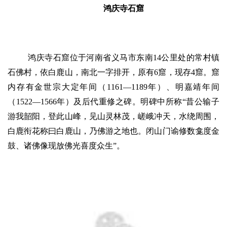
鸿庆寺石窟
鸿庆寺石窟位于河南省义马市东南14公里处的常村镇
石佛村，依白鹿山，南北一字排开，原有6窟，现存4窟。窟
内存有金世宗大定年间（1161—1189年）、明嘉靖年间
资
（1522—1566年）及后代重修之碑。明碑中所称“昔公输子
讯
游我韶阳，登此山峰，见山灵林茂，嵯峨冲天，水绕周围，
白鹿衔花称曰白鹿山，乃佛游之地也。闭山门谕修数龛度金
八
鼓、诸佛像现放佛光喜度众生”。
点
僧
音
高
僧