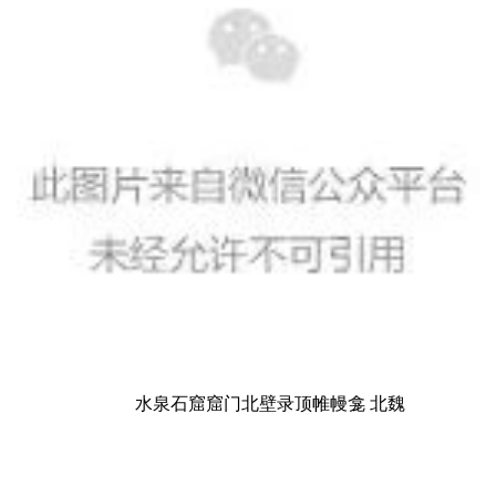
水泉石窟窟门北壁录顶帷幔龛 北魏