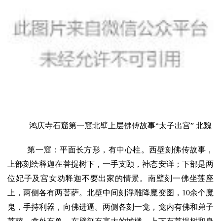
术
政
策
法
规
免
责
声
明
鸿庆寺石窟第一窟北壁上层佛傅故事“太子出宫” 北魏
第一窟：平面长方形，有中心柱。西壁刻佛传故事，
上部刻绘释迦在菩提树下，一手支颐，神态安详；下部是两
位妃子及宫女劝释迦不要出家的情景。南壁刻一佛坐莲座
上，两侧各有两菩萨。北壁中间刻浮雕降魔变图，10余个魔
鬼，手持利器，向佛进逼。两侧各刻一龛，龛内有佛和弟子