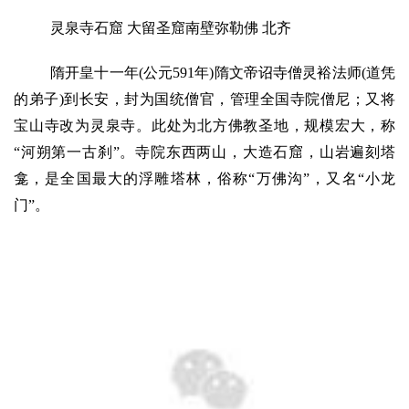
灵泉寺石窟 大留圣窟南壁弥勒佛 北齐
隋开皇十一年(公元591年)隋文帝诏寺僧灵裕法师(道凭
的弟子)到长安，封为国统僧官，管理全国寺院僧尼；又将
宝山寺改为灵泉寺。此处为北方佛教圣地，规模宏大，称
“河朔第一古刹”。寺院东西两山，大造石窟，山岩遍刻塔
龛，是全国最大的浮雕塔林，俗称“万佛沟”，又名“小龙
门”。