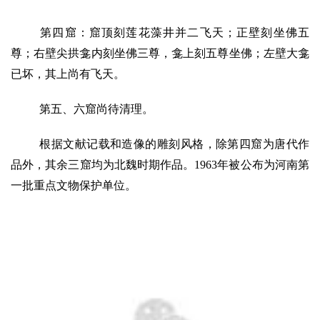
第四窟：窟顶刻莲花藻井并二飞天；正壁刻坐佛五
尊；右壁尖拱龛内刻坐佛三尊，龛上刻五尊坐佛；左壁大龛
已坏，其上尚有飞天。
第五、六窟尚待清理。
根据文献记载和造像的雕刻风格，除第四窟为唐代作
品外，其余三窟均为北魏时期作品。1963年被公布为河南第
一批重点文物保护单位。