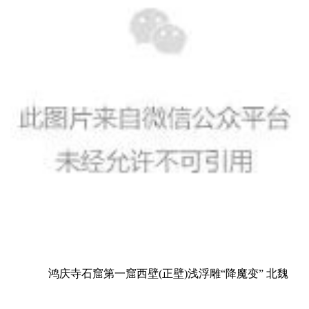
鸿庆寺石窟第一窟西壁(正壁)浅浮雕“降魔变” 北魏