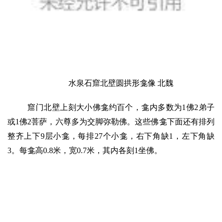
水泉石窟北壁圆拱形龛像 北魏
窟门北壁上刻大小佛龛约百个，龛内多数为1佛2弟子
或1佛2菩萨，六尊多为交脚弥勒佛。这些佛龛下面还有排列
整齐上下9层小龛，每排27个小龛，右下角缺1，左下角缺
3。每龛高0.8米，宽0.7米，其内各刻1坐佛。