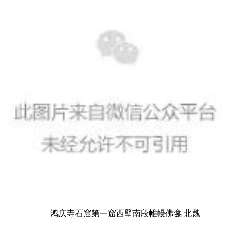
鸿庆寺石窟第一窟西壁南段帷幔佛龛 北魏