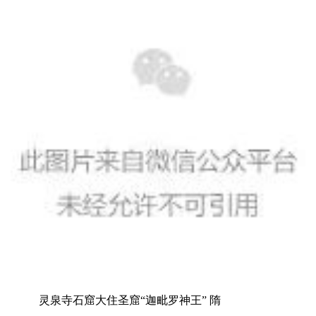
灵泉寺石窟大住圣窟“迦毗罗神王” 隋