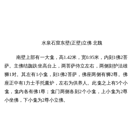
水泉石窟东壁(正壁)立佛 北魏
南壁上部有一大龛，高1.42米，宽0.95米，内刻1佛2菩
萨。主佛结跏趺坐高台上，两菩萨侍立左右，两侧刻护法雄
狮1对。其左有1小龛，刻1佛2菩萨，佛座两侧有狮2尊。佛
座正中有1力士手托薰炉，左右为供养人。此龛之上有5个小
龛，龛内各有佛1尊；龛门两侧各刻2个小龛，上小龛为2尊
小坐佛，下小龛为2尊小立佛。