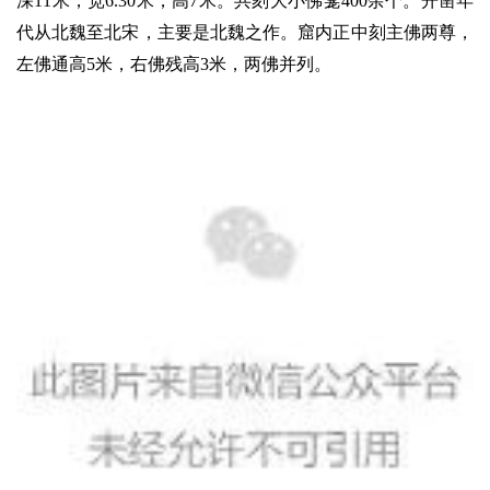
深11米，宽6.30米，高7米。共刻大小佛龛400余个。开凿年
代从北魏至北宋，主要是北魏之作。窟内正中刻主佛两尊，
左佛通高5米，右佛残高3米，两佛并列。