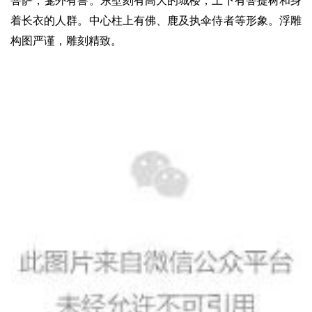
菩萨，龛外有兽。东壁刻有高大的城楼，上下有菩提树和身
着长衣的人群。中心柱上有佛、鹿及执伞侍者等形象。浮雕
构图严谨，雕刻精致。