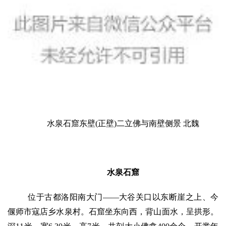
水泉石窟东壁(正壁)二立佛与南壁侧景 北魏
水泉石窟
位于古都洛阳南大门——大谷关口以东断崖之上、今
偃师市寇店乡水泉村。石窟坐东向西，背山面水，呈拱形。