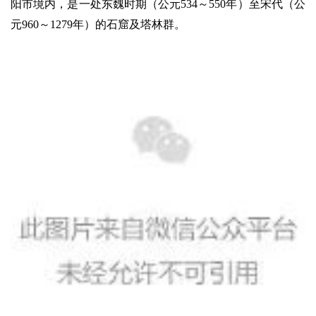
阳市境内，是一处东魏时期（公元534～550年）至宋代（公
元960～1279年）的石窟及塔林群。