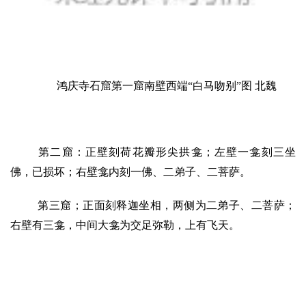
鸿庆寺石窟第一窟南壁西端“白马吻别”图 北魏
第二窟：正壁刻荷花瓣形尖拱龛；左壁一龛刻三坐
佛，已损坏；右壁龛内刻一佛、二弟子、二菩萨。
第三窟；正面刻释迦坐相，两侧为二弟子、二菩萨；
右壁有三龛，中间大龛为交足弥勒，上有飞天。