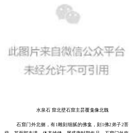
水泉石 窟北壁石窟主昙覆龛像北魏
石窟门外北侧，有1雕刻细腻的佛龛，刻1佛2弟子2菩