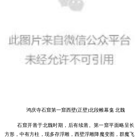
访
谈
心
乐
菩
提
专
题
公
益
慈
鸿庆寺石窟第一窟西壁(正壁)北段帷幕龛 北魏
善
石窟开凿于北魏时期，后有续凿。第一窟平面略呈长
佛
方形，中有方柱，现多存浮雕，西壁浮雕降魔变图，群魔飞
教