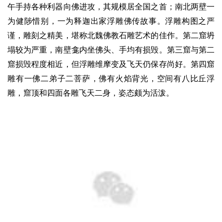
人
午手持各种利器向佛进攻，其规模居全国之首；南北两壁一
登录
注册
物
为健陟惜别，一为释迦出家浮雕佛传故事。浮雕构图之严
谨，雕刻之精美，堪称北魏佛教石雕艺术的佳作。第二窟坍
寺
塌较为严重，南壁龛内坐佛头、手均有损毁。第三窟与第二
院
窟损毁程度相近，但浮雕维摩变及飞天仍保存尚好。第四窟
巡
雕有一佛二弟子二菩萨，佛有火焰背光，空间有八比丘浮
礼
雕，窟顶和四面各雕飞天二身，姿态颇为活泼。
视
频
纪
录
佛
教
艺