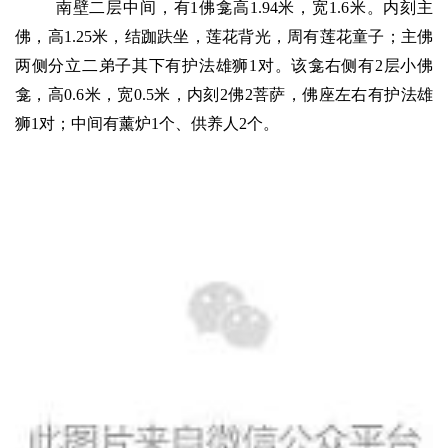
南壁二层中间，有1佛龛高1.94米，宽1.6米。内刻主
佛，高1.25米，结跏趺坐，莲花背光，周有莲花童子；主佛
两侧分立二弟子其下有护法雄狮1对。该龛右侧有2层小佛
龛，高0.6米，宽0.5米，内刻2佛2菩萨，佛座左右有护法雄
狮1对；中间有薰炉1个、供养人2个。