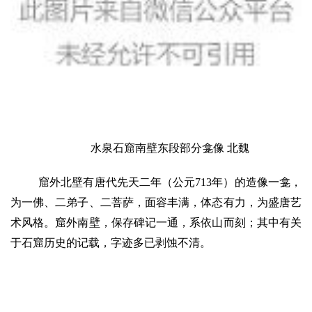
水泉石窟南壁东段部分龛像 北魏
窟外北壁有唐代先天二年（公元713年）的造像一龛，
为一佛、二弟子、二菩萨，面容丰满，体态有力，为盛唐艺
术风格。窟外南壁，保存碑记一通，系依山而刻；其中有关
于石窟历史的记载，字迹多已剥蚀不清。