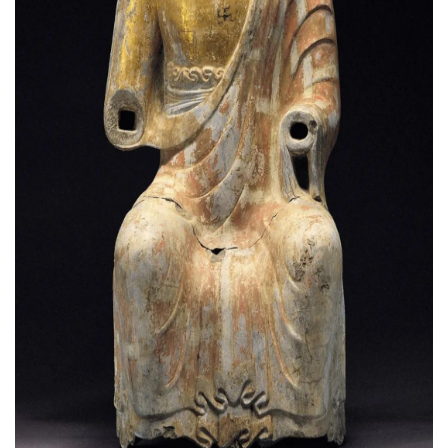
访
谈
心
乐
菩
提
专
题
公
益
慈
善
佛
教