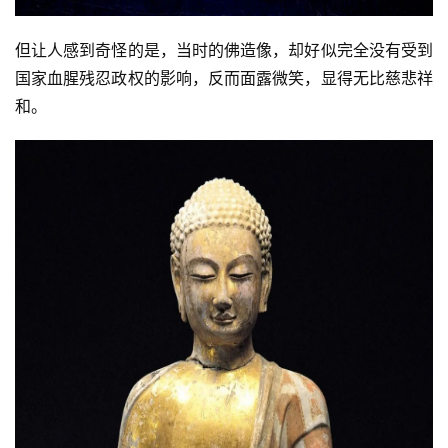
但让人感到奇怪的是，当时的佛造像，却好似完全没有受到
国家血腥残忍政权的影响，反而面露微笑，显得无比慈悲祥
和。
资
讯
八
点
僧
音
高
僧