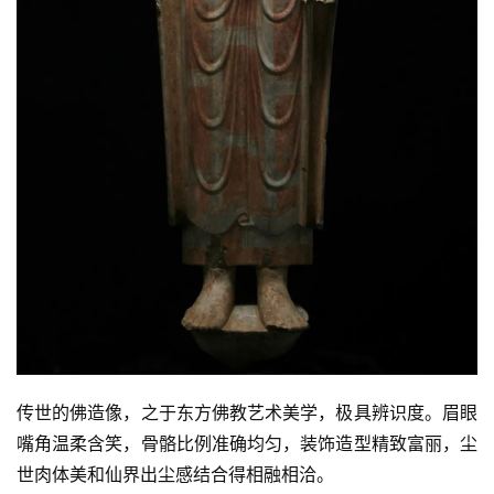
传世的佛造像，之于东方佛教艺术美学，极具辨识度。眉眼
嘴角温柔含笑，骨骼比例准确均匀，装饰造型精致富丽，尘
世肉体美和仙界出尘感结合得相融相洽。