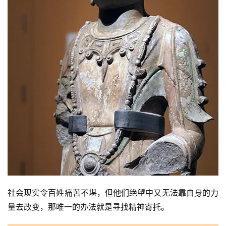
术
政
策
法
规
免
责
声
明
社会现实令百姓痛苦不堪，但他们绝望中又无法靠自身的力
量去改变，那唯一的办法就是寻找精神寄托。