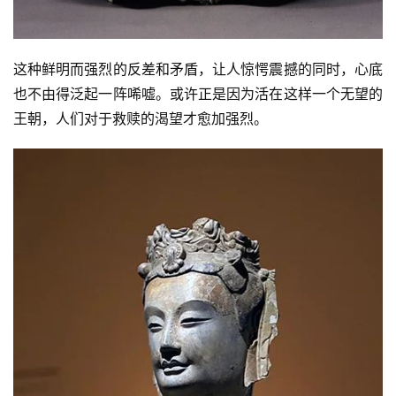
人
登录
注册
物
这种鲜明而强烈的反差和矛盾，让人惊愕震撼的同时，心底
寺
也不由得泛起一阵唏嘘。或许正是因为活在这样一个无望的
院
王朝，人们对于救赎的渴望才愈加强烈。
巡
礼
视
频
纪
录
佛
教
艺