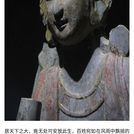
居天下之大，竟无处可安放此生，百姓宛如在风雨中飘摇的