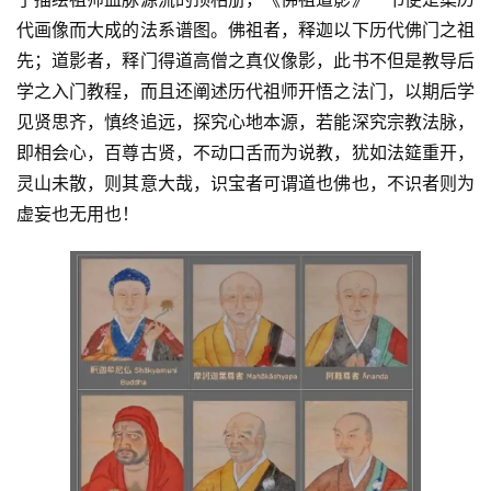
代画像而大成的法系谱图。佛祖者，释迦以下历代佛门之祖
先；道影者，释门得道高僧之真仪像影，此书不但是教导后
学之入门教程，而且还阐述历代祖师开悟之法门，以期后学
见贤思齐，慎终追远，探究心地本源，若能深究宗教法脉，
即相会心，百尊古贤，不动口舌而为说教，犹如法筵重开，
灵山未散，则其意大哉，识宝者可谓道也佛也，不识者则为
虚妄也无用也！