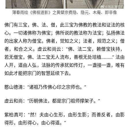
薄春雨绘《佛祖道影》之黄檗宗费隐、隐元、木庵、即非像
佛门有三宝，佛、法、僧，此三宝为佛教的教法和证法的核
心。一切诸佛称为佛宝；佛所说的教法称为法宝；弘扬佛法
的出家人称为僧宝。佛者，觉知之义；法者，规范之义；僧
者，和合之义。虚云和尚云：“佛、法二宝，赖僧宝扶持，
若无僧宝，佛、法二宝无人流布，善根无处培植………” 法由
人开，道由人弘，法脉的传承犹如传灯，一盏接一盏，唯有
如此才能把宗门的智慧延续下去。
憨山德清：“诸祖乃传佛心印之宗师也。”
虚云和尚：“历朝佛法，都是宗门祖师撑架子。”
紫柏真可：“然！夫由心生形，由形生影；而善反者，由影
得形，由形得心，由心得道。”