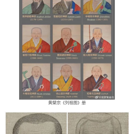
黄檗宗《列祖图》册