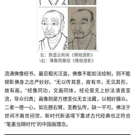
左：原虚云和尚《佛祖道影》
\右：薄春雨重绘《佛祖道影》
流通佛像经书，最忌粗劣泛滥，佛像不能如法绘制，则不能
顿彰佛身之庄严妙好。“无以传其意，故有书，无见其形，
故有画。”经像同功，文画同体，经论是无上妙法清音宣
流，导众归真；画像则是万德圣仪无言法藏，以相好摄众。
二者一德一心，如左膀右臂，圣教弘传，缺一不可。佛法于
世间不离世间觉，新时代新语境下重述古代经典也正符合
“笔墨当随时代”的中国画理念。