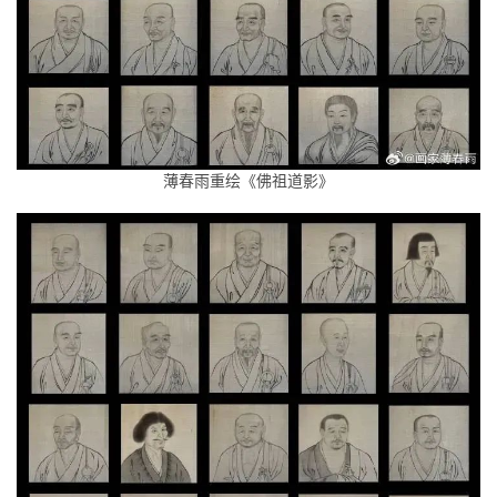
薄春雨重绘《佛祖道影》