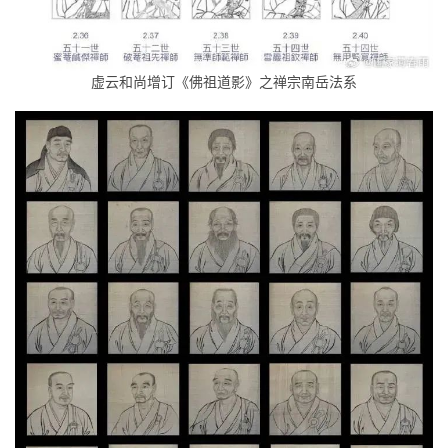
虚云和尚增订《佛祖道影》之禅宗南岳法系