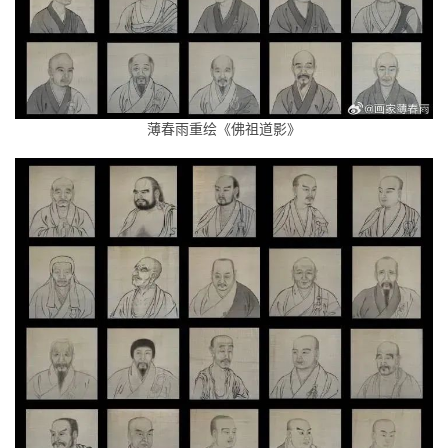
薄春雨重绘《佛祖道影》