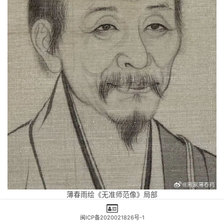
薄春雨绘《无准师范像》局部
历朝历代善写高僧像者名家辈出，南北朝张僧繇画宝志禅师
闽ICP备2020021826号-1