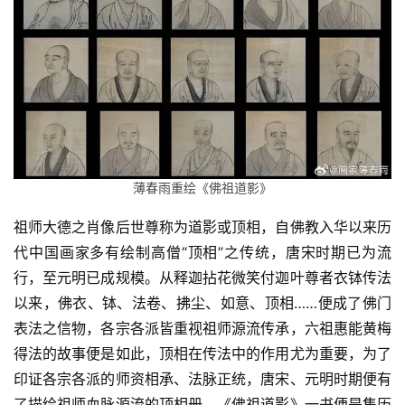
薄春雨重绘《佛祖道影》
祖师大德之肖像后世尊称为道影或顶相，自佛教入华以来历
代中国画家多有绘制高僧“顶相”之传统，唐宋时期已为流
行，至元明已成规模。从释迦拈花微笑付迦叶尊者衣钵传法
以来，佛衣、钵、法卷、拂尘、如意、顶相……便成了佛门
表法之信物，各宗各派皆重视祖师源流传承，六祖惠能黄梅
得法的故事便是如此，顶相在传法中的作用尤为重要，为了
印证各宗各派的师资相承、法脉正统，唐宋、元明时期便有
了描绘祖师血脉源流的顶相册，《佛祖道影》一书便是集历