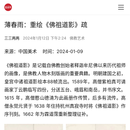
薄春雨：重绘《佛祖道影》疏
三三两两
2024年1月12日 下午2:24
佛教艺术
来源：中国美术    时间：2024-01-09
《佛祖道影》是记载自佛教创始者释迦牟尼佛以来历代祖师
的画像，是佛教人物木刻版画的重要典籍。明朝建国之初，
皇宫中诸祖道影绘本88帧流出。1589年，高僧紫柏真可请
画家丁云鹏临写四份，分送五台、峨眉和南岳，并书序文。
1615 年，高僧憨山德清为此画册作传赞，后多有流传。高
僧永觉元贤于 1638 年住持杭州真寂寺时将《佛祖道影》作
序刊刻。1662 年为霖道霈重新整理征补。