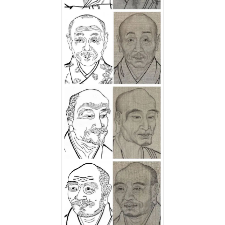
术
政
策
法
规
免
责
声
明