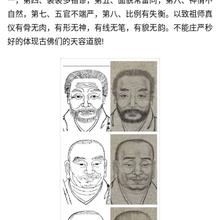
一，第四、袈裟多错谬，第五、面貌常雷同，第六、神情不
自然，第七、五官不端严，第八、比例有失衡。以致祖师真
仪有骨无肉，有形无神，有线无笔，有貌无韵。不能庄严秒
好的体现古佛们的天容道貌!
资
讯
八
点
僧
音
高
僧