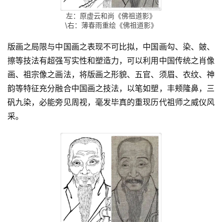
人
登录
注册
左：原虚云和尚《佛祖道影》
物
\右：薄春雨重绘《佛祖道影》
寺
版画之局限与中国画之表现不可比拟，中国画勾、染、皴、
院
擦等技法有超强写实性和塑造力，可以利用中国传统之肖像
巡
画、祖宗像之画法，将版画之形貌、五官、须眉、衣纹、神
礼
韵等特征充分融合中国画之技法，以笔如塑，丰颊隆鼻，三
矾九染，必能旁见周视，毫发毕真的重现历代祖师之威仪风
视
采。
频
纪
录
佛
教
艺