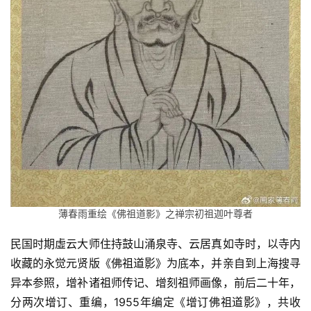
薄春雨重绘《佛祖道影》之禅宗初祖迦叶尊者
民国时期虛云大师住持鼓山涌泉寺、云居真如寺时，以寺内
收藏的永觉元贤版《佛祖道影》为底本，并亲自到上海搜寻
异本参照，增补诸祖师传记、增刻祖师画像，前后二十年，
分两次增订、重编，1955年编定《增订佛祖道影》，共收