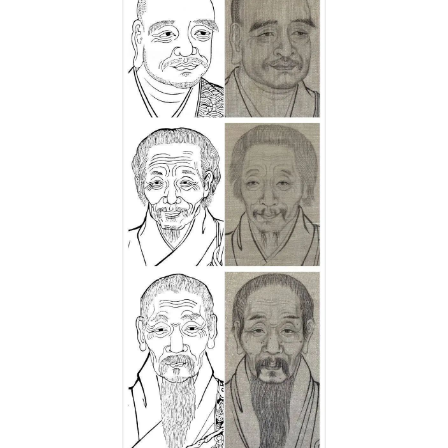
访
谈
心
乐
菩
提
专
题
公
益
慈
善
佛
教