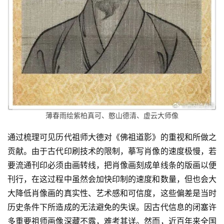
薄春雨绘紫柏真可、憨山德清、虚云大师像
通过梳理可见历代祖师大德对《佛祖道影》的重视和所做之
贡献。由于古代印刷技术的限制，摹写肖像的速度极慢，若
要流通刊印必须由画转线，把肖像画刻成单线条的版画以便
刊行，在这过程中虽然会加快印制的速度和数量，但也会大
大降低肖像画的真实性、艺术感和可信度，这些偏差是当时
历史条件下所造成的无法避免的失误。因古代信息的闭塞许
多重要祖师画像深藏不露，难考其详。然而，近百年来全国