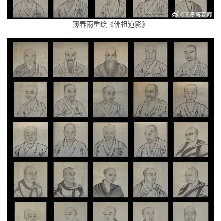
薄春雨重绘《佛祖道影》