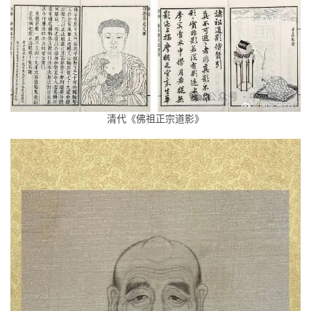
清代《佛祖正宗道影》