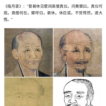
《指月录》：“昔裴休见壁间高僧真仪。问黄檗曰。真仪可
观。高僧何在。檗呼曰。裴休。休应诺。不觉愕然。遂大
悟。”