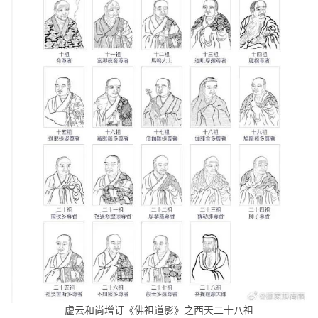
虚云和尚增订《佛祖道影》之西天二十八祖