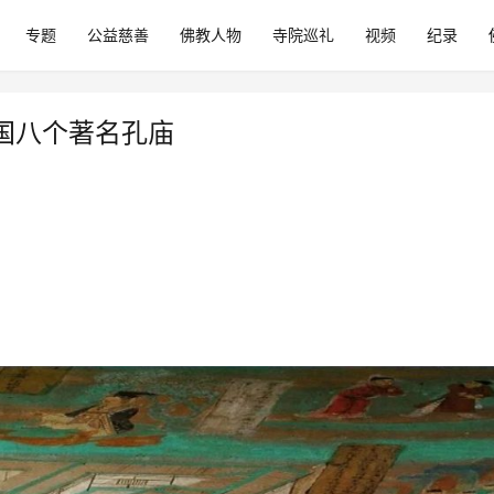
专题
公益慈善
佛教人物
寺院巡礼
视频
纪录
国八个著名孔庙