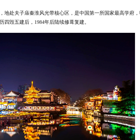
，地处夫子庙秦淮风光带核心区，是中国第一所国家最高学府，
经历四毁五建后，1984年后陆续修葺复建。