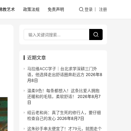
佛教艺术
政策法规
免责声明
登录
注册
近期文章
马拉维ACC学子｜台北求学深耕三门外
语，他选择走出舒适圈奔赴远方
2026年8
月8日
温柔9色！每条都想入！这条比爱人拥抱
还暖和的毛毯，柔软舒适！
2026年8月7
日
绍云老和尚：真了生死的修行人，要仔细
检查自己的发心
2026年8月7日
这朱砂手串太便宜了！才79元，就图走个