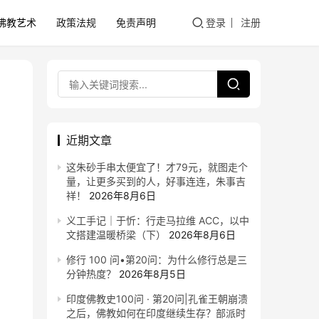
佛教艺术
政策法规
免责声明
登录
注册
近期文章
这朱砂手串太便宜了！才79元，就图走个
量，让更多买到的人，好事连连，朱事吉
祥！
2026年8月6日
义工手记｜于忻：行走马拉维 ACC，以中
文搭建温暖桥梁（下）
2026年8月6日
修行 100 问•第20问：为什么修行总是三
分钟热度？
2026年8月5日
印度佛教史100问 · 第20问|孔雀王朝崩溃
之后，佛教如何在印度继续生存？部派时