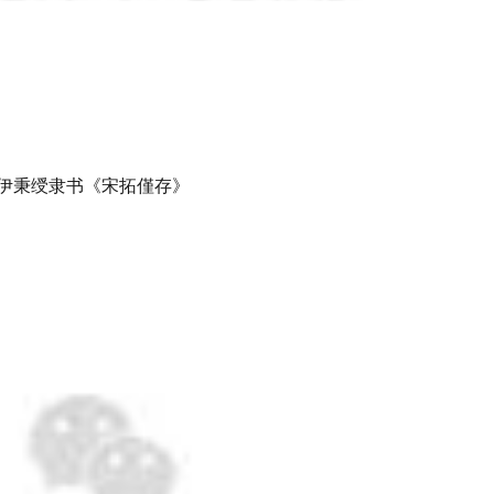
伊秉绶隶书《宋拓僅存》