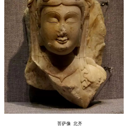
资
讯
八
点
僧
音
高
僧
访
谈
心
菩萨像
  北齐
乐