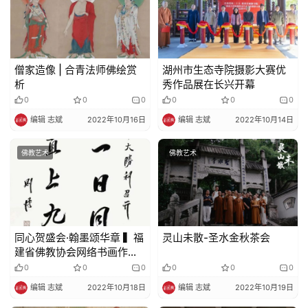
僧家造像 | 合青法师佛绘赏
湖州市生态寺院摄影大赛优
析
秀作品展在长兴开幕
0
0
0
0
0
0
编辑 志斌
2022年10月16日
编辑 志斌
2022年10月14日
佛教艺术
佛教艺术
同心贺盛会·翰墨颂华章 ▍福
灵山未散-圣水金秋茶会
建省佛教协会网络书画作品
展（四）
0
0
0
0
0
0
编辑 志斌
2022年10月18日
编辑 志斌
2022年10月19日