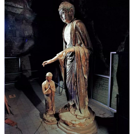
规
免
责
声
明