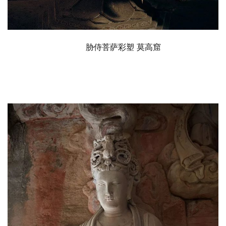
胁侍菩萨彩塑
莫高窟