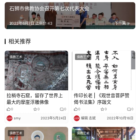
石狮市佛教协会召开第七次代表大会
2023年6月7日 上午11:43
下一篇
相关推荐
佛教艺术
佛教艺术
拉梢寺石窟，留存了世界上
传印长老 | 《观世音菩萨赞
最大的摩崖浮雕佛像
偈书法集》序跋文
0
0
0
0
0
0
smy
2023年5月24日
编辑 志斌
2022年10月16日
佛教艺术
佛教艺术