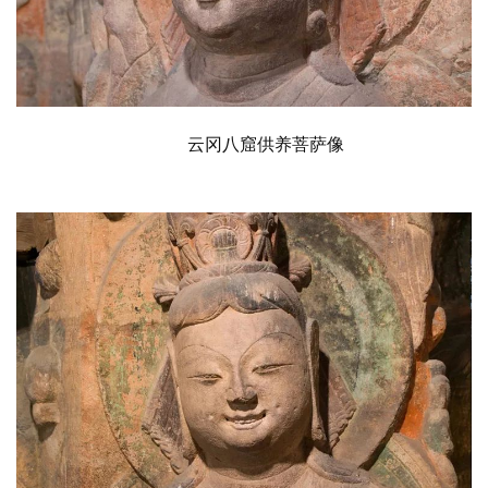
云冈八窟供养菩萨像