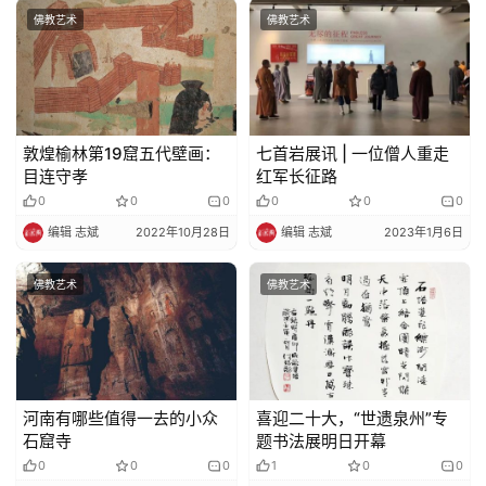
佛教艺术
佛教艺术
敦煌榆林第19窟五代壁画：
七首岩展讯 | 一位僧人重走
目连守孝
红军长征路
0
0
0
0
0
0
编辑 志斌
2022年10月28日
编辑 志斌
2023年1月6日
佛教艺术
佛教艺术
河南有哪些值得一去的小众
喜迎二十大，“世遗泉州”专
石窟寺
题书法展明日开幕
0
0
0
1
0
0