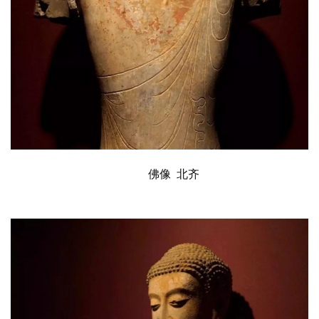
佛像
  北齐