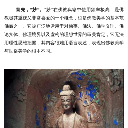
菩
首先，
“妙”
。
“妙”在佛教典籍中使用频率极高，是佛
提
教极其重视又非常喜爱的一个概念，也是佛教美学的基本范
佛畴之一。它被广泛地运用于对佛事、佛法、佛学义理、佛
专
论实体、佛理境界以及虚构的理想世界的审美肯定，它无法
题
用理性思维把握，其内容很难用语言表述，表现出佛教美学
与世俗美学的根本不同。
公
益
慈
善
佛
教
人
登录
注册
物
寺