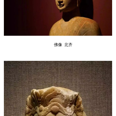
佛像
  北齐