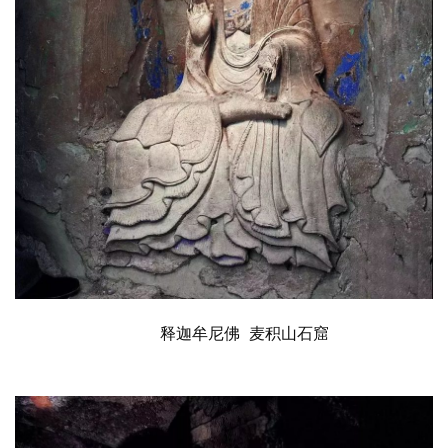
院
巡
礼
视
频
纪
录
佛
教
艺
释迦牟尼佛
 麦积山石窟
术
政
策
法