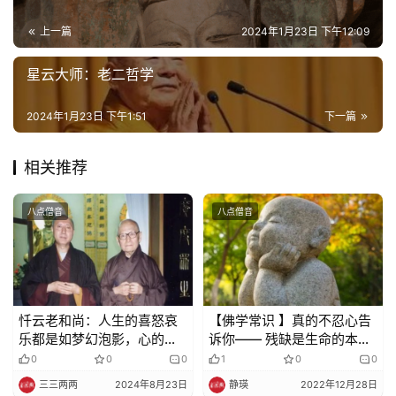
录
上一篇
2024年1月23日 下午12:09
佛
星云大师：老二哲学
教
艺
2024年1月23日 下午1:51
下一篇
术
相关推荐
政
策
八点僧音
八点僧音
法
规
免
责
忏云老和尚：人生的喜怒哀
【佛学常识 】真的不忍心告
声
乐都是如梦幻泡影，心的本
诉你—— 残缺是生命的本
明
体没有这些
质，也是世间的实相
0
0
0
1
0
0
三三两两
2024年8月23日
静瑛
2022年12月28日