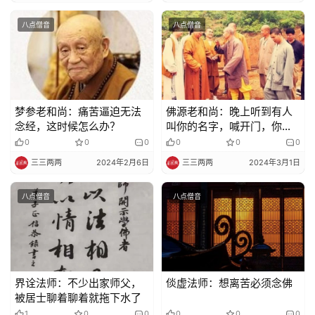
八点僧音
八点僧音
梦参老和尚：痛苦逼迫无法
佛源老和尚：晚上听到有人
念经，这时候怎么办？
叫你的名字，喊开门，你不
要应声，它喊几声就走，不
0
0
0
0
0
0
会有事
三三两两
2024年2月6日
三三两两
2024年3月1日
八点僧音
八点僧音
界诠法师：不少出家师父，
倓虚法师：想离苦必须念佛
被居士聊着聊着就拖下水了
1
0
0
0
0
0