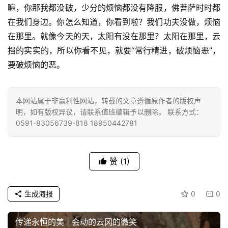
益
嘛，你那我都没破，少分的烦恼都没有降服，佛菩萨时时都
慈
在我们身边。你怎么知道，你看到啦？我们功夫没做，烦恼
善
在那里。就像今天的天，太阳有没在那里？太阳在那里，云
挡的实实的，所以你看不见，就要“常行精进，破烦恼恶”，
佛
要破烦恼的恶。
教
人
登录
注册
物
本网站属于非赢利性网站，转载的文章遵循原作者的版权声
明，如有版权异议，请联系值班编辑予以删除。 联系方式：
寺
0591-83056739-818 18950442781
院
巡
礼
赞
(1)
视
生成海报
0
0
频
传递永恒的美 | 会动的云冈的微笑
纪