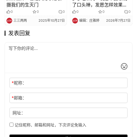
摄我们的生灭门
了口头禅，发愿怎样效果才
大？
0
0
0
0
0
0
三三两两
2025年10月27日
编辑：庄雅婷
2026年7月27日
发表回复
*
昵称：
*
邮箱：
网址：
记住昵称、邮箱和网址，下次评论免输入