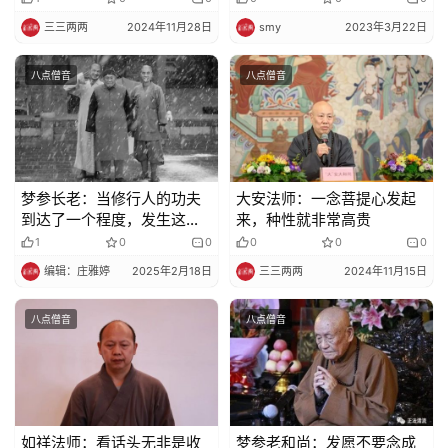
三三两两
2024年11月28日
smy
2023年3月22日
八点僧音
八点僧音
梦参长老：当修行人的功夫
大安法师：一念菩提心发起
到达了一个程度，发生这种
来，种性就非常高贵
事情的太多了，都会遭很大
1
0
0
0
0
0
的磨难
编辑：庄雅婷
2025年2月18日
三三两两
2024年11月15日
八点僧音
八点僧音
如祥法师：看话头无非是收
梦参老和尚：发愿不要念成