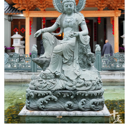
资
讯
八
点