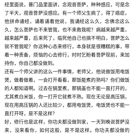
经里面说，
普门品
里面讲，念观音菩萨，种种感应，可是念
僧
了半天，观音菩萨没感应。有一个师父生病了，得了癌症，
音
他拼命诵经，诵着诵着他说，我诵经这么久，念佛念这么
久，怎么菩萨也不来管我，也不来救我呢？病越来越严重，
高
僧
越来越严重，后来死了，临死他自己也搞不明白，菩萨怎么
访
就不管我呢？你这种心态来修行，本身就是很糟糕的事，带
谈
着一种责备，烦恼的心去修行，时时乞盼着菩萨现前，来加
持你，你自己都没做到。
心
还有一个师父讲的这么一件事情，老师父，他说做饭用电饭
乐
煲，做着做着，一会打开看看，那饭能煮的熟吗？你们做饭
菩
的人都知道啊。过去在锅里煮，那锅盖也不能一直打开的，
提
尤其煮白米饭，你一打开它就煮不熟。现在无论是高压锅，
现在用高压锅的人还比较少，都用电饭煲，电饭煲也不能一
专
题
直打开呀，是不是这样？
好，修行也是这样，你功夫都没做到家，一天到晚说菩萨没
公
来，没来看你，如何这般，是不是这样。你功夫都没做的