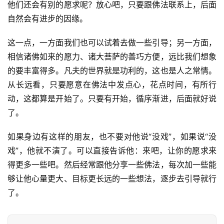
他们还会有别的愿求呢？放心吧，只要跟佛法联系上，后面
自然会有进步的因缘。
这一点，一方面我们也可以试着去做一些引导；另一方面，
相信诸佛如来的愿力、诸大菩萨的善巧方便，远比我们想象
的要丰富得多。凡夫的世界就是功利的，这也是人之常情。
从长远看，只要愿意在佛法中发点心，花点时间，有所行
动，这都算是开始了。只要有开始，循序渐进，后面就好说
了。
资
如果身边有这样的朋友，也不要对他说“没戏”，如果说“没
讯
戏”，他就不演了。可以直接告诉他：来吧，让你的愿求来
得更多一些吧。然后经常跟他分享一些佛法，每次加一些能
八
够让他心量更大、目标更长远的一些想法，逐步去引导就行
点
了。
僧
音