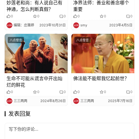
妙莲老和尚：有人说自己有
净界法师：善业和善念哪个
神通，怎么判断真假？
重要
0
0
0
0
0
0
编辑：庄雅婷
2023年10月31日
smy
2023年4月5日
八点僧音
八点僧音
生命不可能从谎言中开出灿
佛法能不能帮我忆起前世？
烂的鲜花
0
0
0
0
0
0
三三两两
2024年8月26日
三三两两
2025年7月16日
发表回复