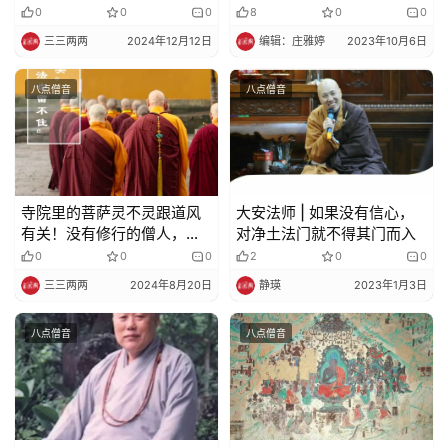
0
0
0
8
0
0
教
艺
三三两两
2024年12月12日
编辑：庄雅婷
2023年10月6日
术
八点僧音
八点僧音
政
策
法
规
寺院里的菩萨灵不灵跟道风
大安法师 | 如果没有信心，
有关！没有修行的僧人，寺
对净土法门就不得其门而入
免
院连龙天护法也留不住
0
0
0
2
0
0
责
三三两两
2024年8月20日
静瑛
2023年1月3日
声
明
八点僧音
八点僧音