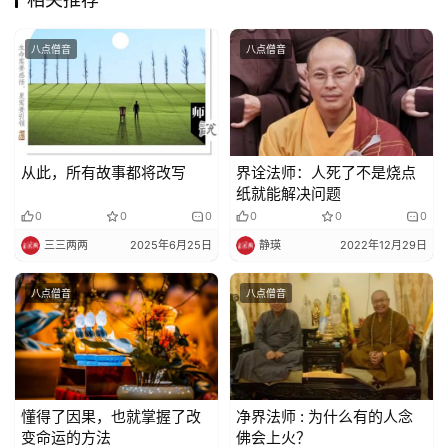
佛
八点僧音
八点僧音
教
人
登录
注册
物
寺
从此，所有故事都将改写
界诠法师：人死了不是烧点
院
纸就能解决问题
巡
0
0
0
0
0
0
礼
三三两两
2025年6月25日
静瑛
2022年12月29日
视
八点僧音
八点僧音
频
纪
录
懂得了因果，也就掌握了改
净界法师 : 为什么有的人念
变命运的方法
佛会上火？
佛