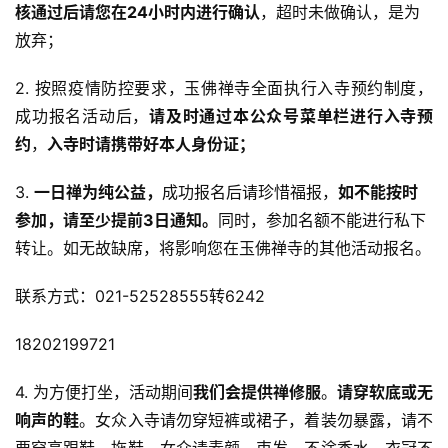
核通过后请您在24小时内进行确认
，超时未做确认，是为
艺
放弃；
术
2. 按照疫情防控要求，玉佛禅寺全面执行入寺预约制度，
政
成功报名活动后，
请及时通过本公众号菜单栏进行入寺预
策
约
，
入寺时请携带好本人身份证；
法
规
3.
一日禅为纯公益，
成功报名后请珍惜福报，
如不能按时
参加，请至少提前3日通知。
同时，参加名额不能进行私下
免
转让。如无故缺席，将影响您在玉佛禅寺的其他活动报名。
责
声
联系方式：021-52528555转6242
明
18202199721
4. 为方便打坐，活动期间
我们会提供禅修服
。
请穿软底或无
响声的鞋
。女众入寺请勿穿短裤或裙子，着装勿暴露，请不
要穿高跟鞋、拖鞋，女众请素颜、束发、不涂香水，衣冠不