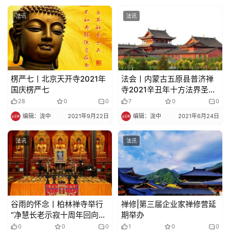
法讯
法讯
楞严七丨北京天开寺2021年
法会丨内蒙古五原县普济禅
国庆楞严七
寺2021辛丑年十方法界圣凡
冥阳水陆空普度大斋胜会通
28
0
0
7
0
0
啟
编辑：泷中
2021年9月22日
编辑：泷中
2021年6月24日
法讯
法讯
谷雨的怀念丨柏林禅寺举行
禅修|第三届企业家禅修营延
“净慧长老示寂十周年回向法
期举办
会”
0
0
0
1
0
0