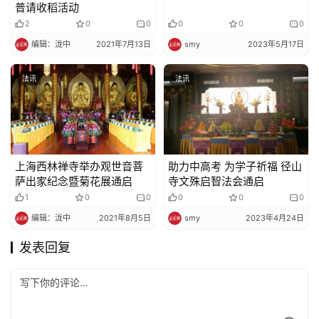
普请收稻活动
2
0
0
0
0
0
编辑：泷中
2021年7月13日
smy
2023年5月17日
法讯
法讯
上海西林禅寺举办观世音菩
助力中高考 为学子祈福 径山
萨出家纪念暨菊花展通启
寺文殊启智法会通启
1
0
0
0
0
0
编辑：泷中
2021年8月5日
smy
2023年4月24日
发表回复