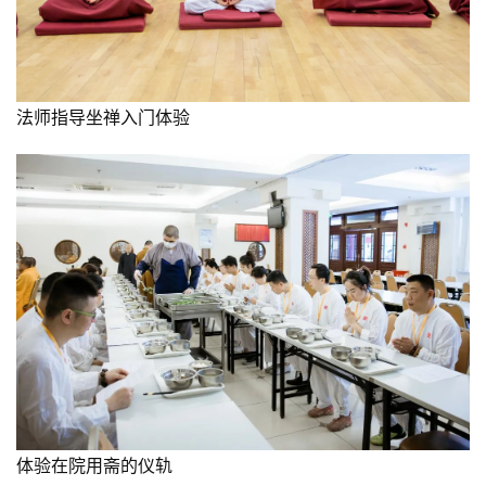
僧
访
谈
法师指导坐禅入门体验
心
乐
菩
提
专
题
公
益
慈
善
体验在院用斋的仪轨