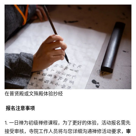
佛
教
人
登录
注册
物
寺
院
巡
礼
视
频
在普贤殿或文殊殿体验抄经
纪
报名注意事项
录
1. 一日禅为初级禅修课程，为了更好的体验，活动报名需先
佛
接受审核，寺院工作人员将与您详细沟通禅修活动要求，
审
教