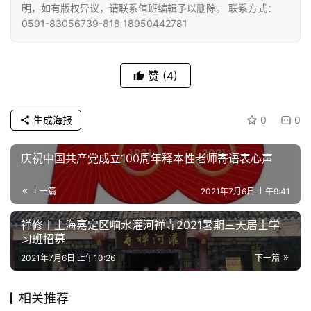
明，如有版权异议，请联系值班编辑予以删除。 联系方式：
0591-83056739-818 18950442781
赞
(4)
生成海报
0
0
庆祝中国共产党成立100周年释本性老师寄语表心声
上一篇
2021年7月6日 上午9:41
禅修丨上海嘉定区响水灌河禅寺2021暑期三天居士学
习班招募
2021年7月6日 上午10:26
下一篇
相关推荐