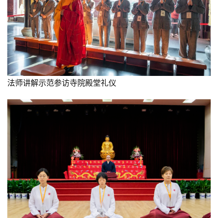
法师讲解示范参访寺院殿堂礼仪
资
讯
八
点
僧
音
高