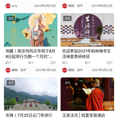
smy
2023年4月20日
编辑：泷中
2021年9月22日
法讯
法讯
地藏丨南京鸡鸣古寺将于8月
欢迎参加2021年柏林禅寺生
8日起举行为期一个月的“地
活禅夏季研修班
藏法会”
3
0
0
2
0
0
编辑：泷中
2021年7月14日
编辑：泷中
2021年6月21日
法讯
法讯
农禅丨7月25日云门寺进行
玉泉法讯 | 结夏安居通启