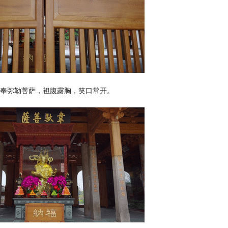
奉弥勒菩萨，袒腹露胸，笑口常开。