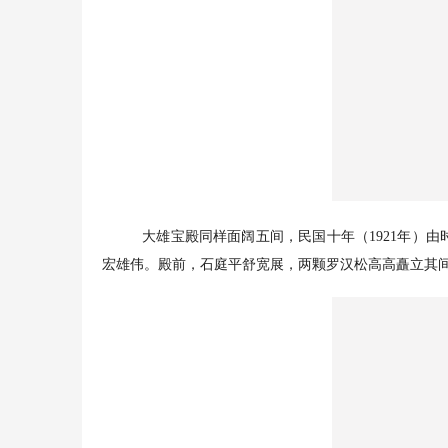
大雄宝殿同样面阔五间，民国十年（1921年）
宏雄伟。殿前，石庭平舒宽展，两颗罗汉松高高矗立其