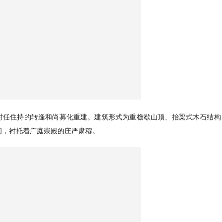
由时任住持的转逢和尚募化重建。建筑形式为重檐歇山顶、抬梁式木石结构
间，衬托着广庭崇殿的庄严肃穆。