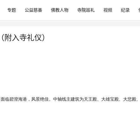
专题
公益慈善
佛教人物
寺院巡礼
视频
纪录
（附入寺礼仪）
，面临碧澄海港，风景绝佳。
中轴线主建筑为天王殿、大雄宝殿、大悲殿