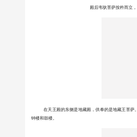
殿后韦驮菩萨按杵而立，
在天王殿的东侧是地藏殿，供奉的是地藏王菩萨
钟楼和鼓楼。