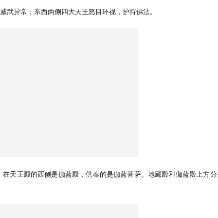
威武异常；东西两侧四大天王怒目环视，护持佛法。
。在天王殿的西侧是伽蓝殿，供奉的是伽蓝菩萨。地藏殿和伽蓝殿上方分