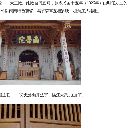
——天王殿。此殿面阔五间，原系民国十五年（1926年）由时任方丈的
并饰以闽南特色剪瓷，与御碑亭互相辉映，极为庄严雄壮。
殿主联——“分派洛伽开法宇，隔江太武拱山门”。