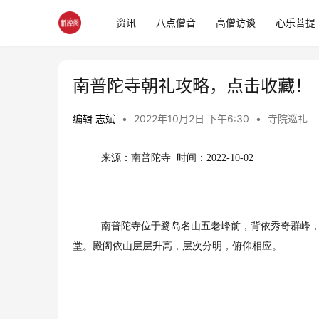
资讯
八点僧音
高僧访谈
心乐菩提
南普陀寺朝礼攻略，点击收藏！
编辑 志斌
•
2022年10月2日 下午6:30
•
寺院巡礼
来源：南普陀寺  时间：2022-10-02
南普陀寺位于鹭岛名山五老峰前，背依秀奇群峰
堂。殿阁依山层层升高，层次分明，俯仰相应。