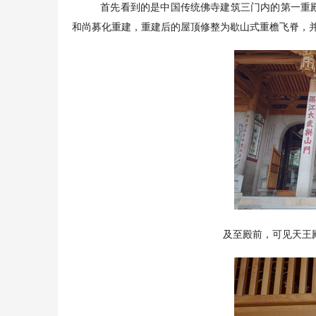
首先看到的是中国传统佛寺建筑三门内的第一重殿
和尚募化重建，重建后的屋顶修整为歇山式重檐飞脊，
及至殿前，可见天王