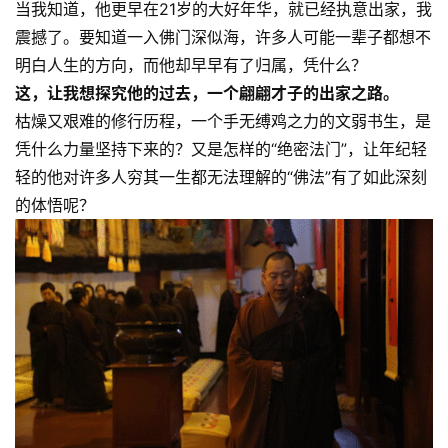
当我知道，他更早在21岁的大好年华，就已经执意出家，我
震撼了。要知道一入佛门深似海，许多人可能一辈子都想不
明白人生的方向，而他却早早有了归属，凭什么？
这，让我想探究他的过去，一个翩翩才子的出家之路。
枯燥又艰难的修行历程，一个手无缚鸡之力的文弱书生，是
凭什么力量坚持下来的？又是怎样的“绝密法门”，让年纪轻
轻的他对许多人穷其一生都无法理解的“佛法”有了如此深刻
的体悟呢？
资
讯
八
点
僧
音