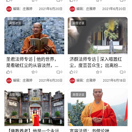
8
0
0
25
0
0
就是给佛陀看山门的
弘法路
编辑：庄雅婷
2021年6月20日
编辑：庄雅婷
2021年6月20日
高僧访谈
高僧访谈
圣君法师专访 | 他的世界，
济群法师专访 | 深入喧嚣红
是看破红尘的从容淡然，是
尘，度芸芸众生；出离纷扰
卷卷书页的无限风光，是大
人世，修如如不动菩提心！
5
0
0
22
0
0
乘经藏的慈悲为怀…….
编辑：庄雅婷
2021年6月20日
编辑：庄雅婷
2021年6月18日
高僧访谈
高僧访谈
【佛教养老】他是一个永远
宽容法师：书僧论禅