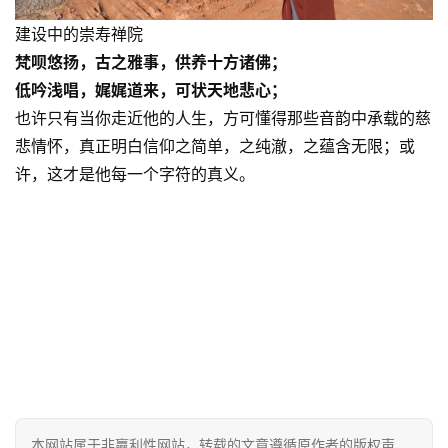
佛
建设中的崇寿禅院
教
梵呗悠扬，古之雅事，供养十方诸佛；
艺
术
低吟浅唱，娓娓道来，可状天地悲心；
也许只有当你走近他的人生，方可懂得那些音韵中承载的慈
政
悲情怀，真正明白信仰之简单，之纯澈，之蕴含无限；或
策
许，这才是他每一个字符的真义。
法
规
免
责
声
明
本网站属于非赢利性网站，转载的文章遵循原作者的版权声