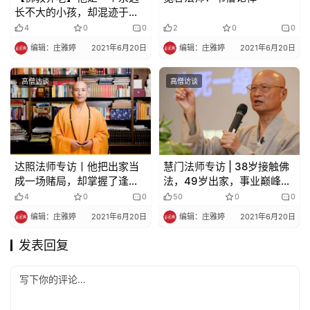
长不大的小孩，却混迹于老
人圈，成为老人家最爱的养
4
0
0
2
0
0
老和尚
编辑：庄雅婷
2021年6月20日
编辑：庄雅婷
2021年6月20日
高僧访谈
高僧访谈
达照法师专访丨他把出家当
慧门法师专访 | 38岁接触佛
成一场赌局，却掌握了逢赌
法，49岁出家，事业巅峰的
必赢的秘密法则
他，人生为何说放下就放
4
0
0
50
0
0
下？
编辑：庄雅婷
2021年6月20日
编辑：庄雅婷
2021年6月20日
发表回复