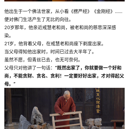
他出生于一个佛法世家，从小看《楞严经》《金刚经》……
高
僧
便对佛门生活产生了无比的向往。
访
20岁那年，他亲近戒慧老和尚，被老和尚的慈悲深深感
谈
染。
21岁，他背着父母，在戒慧老和尚座下剃度出家。
心
当父母得知他出家时，时间已过去大半年了。
乐
虽然不愿，但青丝已去，也无可奈何。
菩
父母只对他讲了一句话：
“既然出家了，你就要做一个好和
提
尚，不能贪财、贪名、贪利！一定要好好出家，才对得起父
母。”
专
题
公
益
慈
善