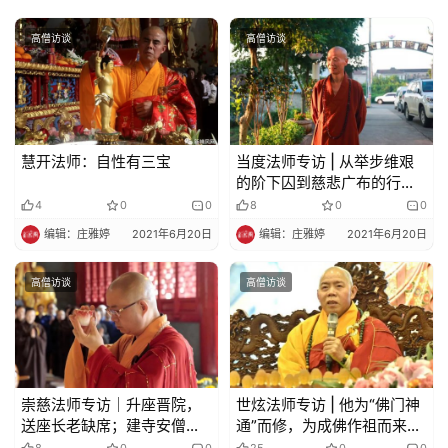
高僧访谈
高僧访谈
慧开法师：自性有三宝
当度法师专访 | 从举步维艰
的阶下囚到慈悲广布的行愿
人，他说自己是天下众生的
4
0
0
8
0
0
儿子！
编辑：庄雅婷
2021年6月20日
编辑：庄雅婷
2021年6月20日
高僧访谈
高僧访谈
崇慈法师专访｜升座晋院，
世炫法师专访 | 他为“佛门神
送座长老缺席；建寺安僧，
通”而修，为成佛作祖而来，
他倡导开心学佛；他说自己
却沉迷诗词写作，谱写诗意