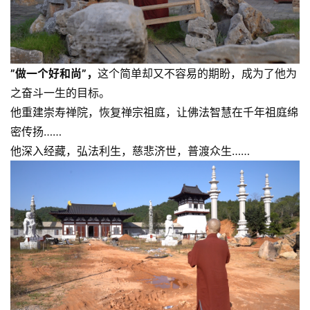
佛
教
人
”做一个好和尚”，
这个简单却又不容易的期盼，成为了他为
登录
注册
物
之奋斗一生的目标。
他重建崇寿禅院，恢复禅宗祖庭，让佛法智慧在千年祖庭绵
寺
密传扬……
院
他深入经藏，弘法利生，慈悲济世，普渡众生……
巡
礼
视
频
纪
录