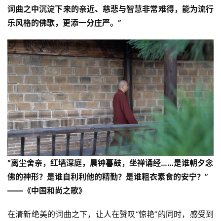
词曲之中沉淀下来的亲近、慈悲与智慧非常难得，能为流行
乐风格的佛歌，更添一分庄严。”
“离尘舍亲，红墙深庭，晨钟
暮鼓，坐禅诵经……是谁朝夕念
佛的神形？是谁自利利他的精勤？是谁粗衣素食的安宁？”
——《中国和尚之歌》
在清新绝美的词曲之下，让人在赞叹“惊艳”的同时，感受到