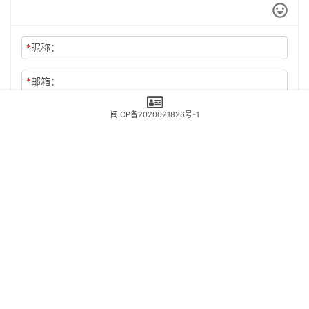
*
昵称：
*
邮箱：
网址：
闽ICP备2020021826号-1
记住昵称、邮箱和网址，下次评论免输入
提交
Copyright © 2021 版权所有
闽ICP备2020021826号
-1 Powered by 福州市三
摩地传媒有限公司
免责声明
宗教互联网信息传播许可证闽（2022）0000019
闽公网安备 35010202001585号