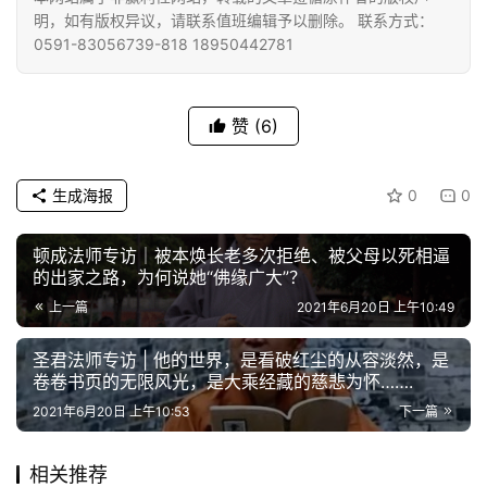
明，如有版权异议，请联系值班编辑予以删除。 联系方式：
0591-83056739-818 18950442781
赞
(6)
生成海报
0
0
顿成法师专访｜被本焕长老多次拒绝、被父母以死相逼
的出家之路，为何说她“佛缘广大”？
上一篇
2021年6月20日 上午10:49
圣君法师专访 | 他的世界，是看破红尘的从容淡然，是
卷卷书页的无限风光，是大乘经藏的慈悲为怀…….
2021年6月20日 上午10:53
下一篇
相关推荐