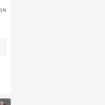
行为
法会