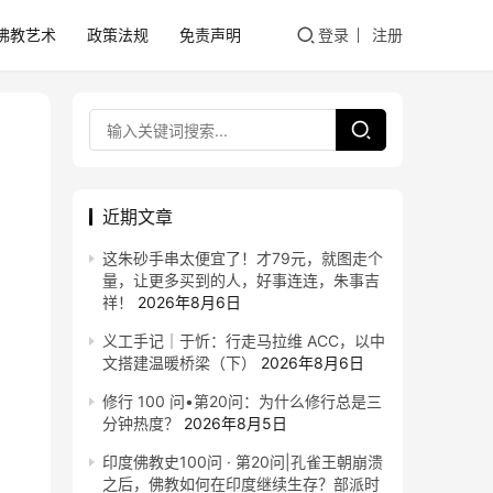
佛教艺术
政策法规
免责声明
登录
注册
近期文章
这朱砂手串太便宜了！才79元，就图走个
量，让更多买到的人，好事连连，朱事吉
祥！
2026年8月6日
义工手记｜于忻：行走马拉维 ACC，以中
文搭建温暖桥梁（下）
2026年8月6日
修行 100 问•第20问：为什么修行总是三
分钟热度？
2026年8月5日
印度佛教史100问 · 第20问|孔雀王朝崩溃
之后，佛教如何在印度继续生存？部派时