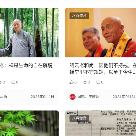
音
八点僧音
老：禅是生命的自在解脱
绍云老和尚：因他们不持戒，
禅堂里不守规矩，以至于今生
牛
0
0
0
0
0
两两
2025年9月1日
编辑：庄雅婷
2024年9月2
音
八点僧音