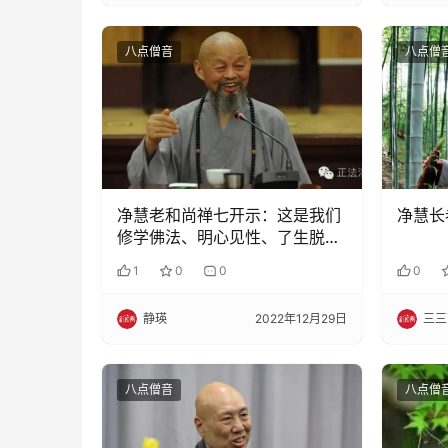
八点僧音
八点僧
净慧老和尚禅七开示：这是我们
净慧长
修学佛法、明心见性、了生脱死
的无上法门
1
0
0
0
静瑛
2022年12月29日
三三
八点僧音
八点僧