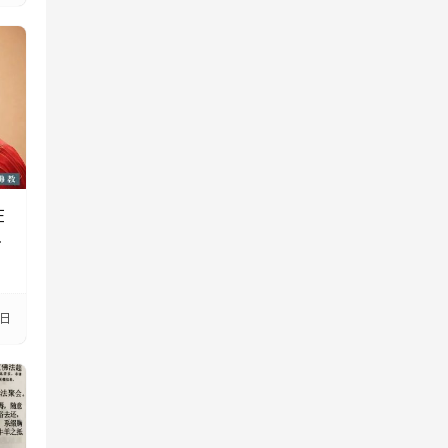
在
投
4日