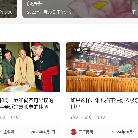
的通告
下午5:06
2022年11月30日 下午5:13
下
音
八点僧音
和尚：老和尚不可思议的
如果这样，谁也挡不住你去极
—亲近净慧长老的体验
世界
0
0
0
0
0
：庄雅婷
2026年4月1日
三三两两
2024年10月2