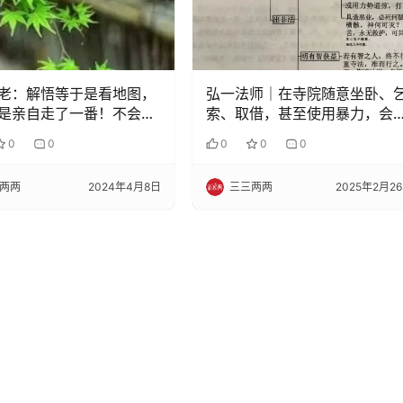
老：解悟等于是看地图，
弘一法师｜在寺院随意坐卧、
是亲自走了一番！不会再
索、取借，甚至使用暴力，会
下很重的罪业……
0
0
0
0
0
两两
2024年4月8日
三三两两
2025年2月2