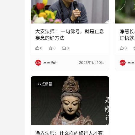
大安法师 ：一句佛号，就是止息
净慧长
妄念的好方法
证悟就
有迷惑
0
0
0
0
三三两两
2025年1月10日
三三
八点僧音
净界法师：什么样的修行人才有