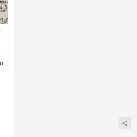
乞
结
6日