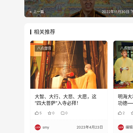
上一篇
2022年11月30日 
相关推荐
八点僧音
八点僧
大智、大行、大悲、大愿，这
明海大
“四大菩萨”入寺必拜！
功德—
5
0
0
2
smy
2023年4月23日
编辑