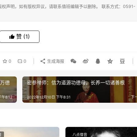
权声明，如有版权异议，请联系值班编辑予以删除。 联系方式：0591-
赞
(1)
0
0
生成海报
，万德
密参禅师：信为道源功德母，长养一切诸善根
下午8:12
2022年12月10日 下午8:31
下
音
八点僧音