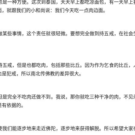
也是一种方便。这次到泰国，天天早上都吃凉面包，有一天早上
面，就跟我们的小和尚说：我们今天吃一点肉边面。
做某些事情，这个责任就很轻微。要想完全做到持五戒，在社会
持五戒，但是也都吃肉，包括那些比丘。因为作为乞食的比丘，
也是犯戒，所以南北传佛教的差异很大。
但是完全不吃肉还做不到。我说，那你就吃三种干净的肉，不见
是有依据的。
使我们能逐步地来走近佛陀，逐步地来获得解脱。所以希望大家