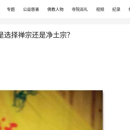
专题
公益慈善
佛教人物
寺院巡礼
视频
纪录
是选择禅宗还是净土宗？