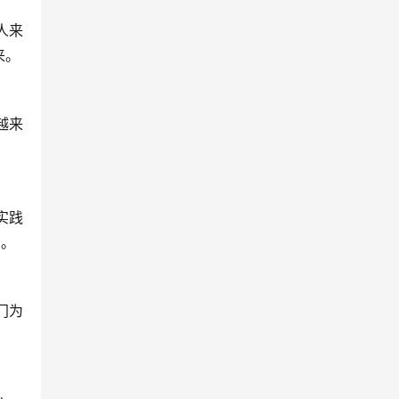
人来
来。
越来
实践
有。
门为