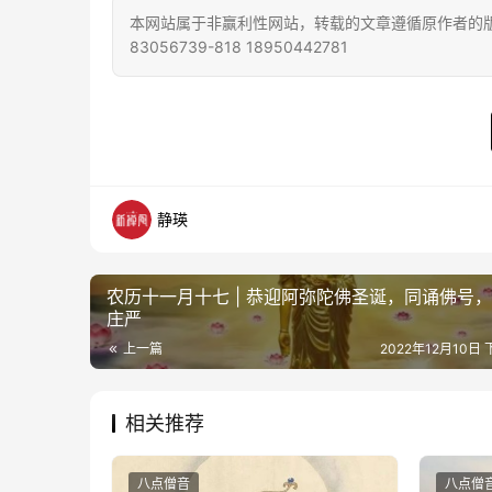
本网站属于非赢利性网站，转载的文章遵循原作者的版
83056739-818 18950442781
静瑛
农历十一月十七 | 恭迎阿弥陀佛圣诞，同诵佛号
庄严
上一篇
2022年12月10日 
相关推荐
八点僧音
八点僧