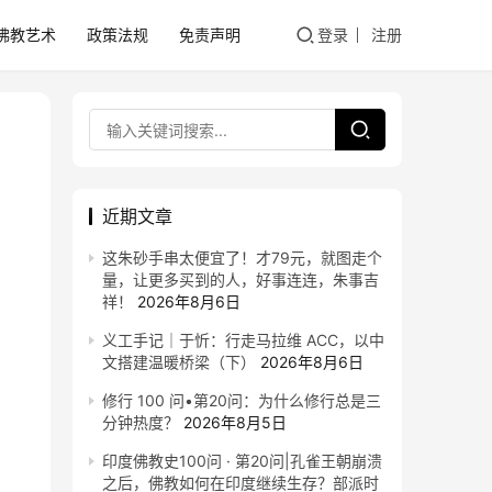
佛教艺术
政策法规
免责声明
登录
注册
近期文章
这朱砂手串太便宜了！才79元，就图走个
量，让更多买到的人，好事连连，朱事吉
祥！
2026年8月6日
义工手记｜于忻：行走马拉维 ACC，以中
文搭建温暖桥梁（下）
2026年8月6日
修行 100 问•第20问：为什么修行总是三
分钟热度？
2026年8月5日
印度佛教史100问 · 第20问|孔雀王朝崩溃
之后，佛教如何在印度继续生存？部派时