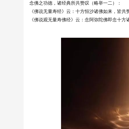
念佛之功德，诸经典所共赞叹（略举一二）：
《佛说无量寿经》云：十方恒沙诸佛如来，皆共
《佛说观无量寿佛经》云：念阿弥陀佛即念十方