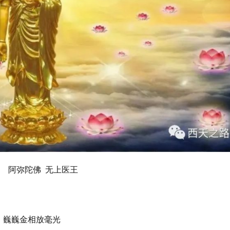
阿弥陀佛  无上医王
巍巍金相放毫光