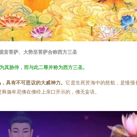
观音菩萨、大势至菩萨合称西方三圣
为其胁侍，而与此二尊并称为西方三圣。
晶，具有不可思议的大威神力。
它是生死苦海中的慈航，是慢慢
是释迦牟尼佛在佛经上亲口开示的，佛无妄语。