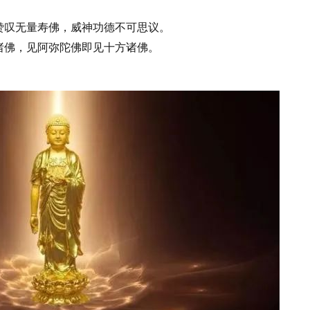
赞叹无量寿佛，威神功德不可思议。
诸佛，见阿弥陀佛即见十方诸佛。