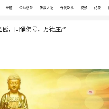
专题
公益慈善
佛教人物
寺院巡礼
视频
纪录
佛圣诞，同诵佛号，万德庄严