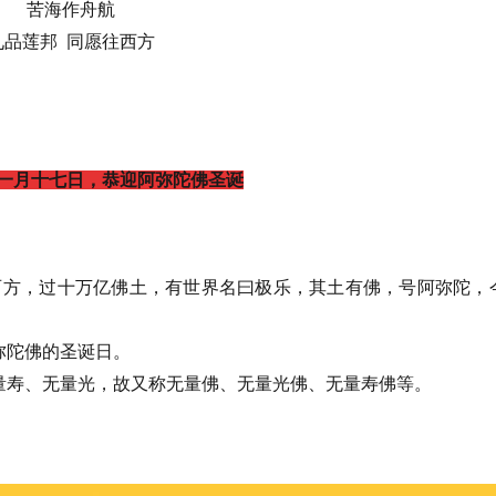
苦海作舟航
九品莲邦 同愿往西方
一月十七日，恭迎阿弥陀佛圣诞
西方，过十万亿佛土，有世界名曰极乐，其土有佛，号阿弥陀，
弥陀佛的圣诞日。
量寿、无量光，故又称无量佛、无量光佛、无量寿佛等。