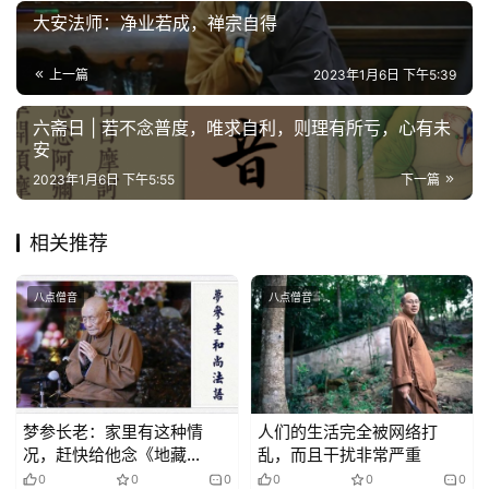
大安法师：净业若成，禅宗自得
上一篇
2023年1月6日 下午5:39
六斋日 | 若不念普度，唯求自利，则理有所亏，心有未
安
2023年1月6日 下午5:55
下一篇
相关推荐
八点僧音
八点僧音
梦参长老：家里有这种情
人们的生活完全被网络打
况，赶快给他念《地藏
乱，而且干扰非常严重
经》、做好事
0
0
0
0
0
0