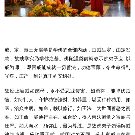
戒、定、慧三无漏学是学佛的全部内涵，由戒生定，由定发
慧，故戒学实乃学佛之基。佛陀涅槃前就教示佛弟子应“以
戒为师”，即因戒能成就一切善法，功德宝藏，令生命得到
光辉，庄严，到达真正的安稳处。
故经上喻戒如慈母，令不受恶业侵害。如勇将，能降伏烦
恼。如守门人，守护功德法财。如器皿，堪受种种功用。如
医，治众生病。如命，赖以修行。如王法，为世间善恶之衡
准。如王命，能通行自在。如台阶，得入佛法殿堂之富丽与
庄严。如大海水，须弥山，最为尊胜。是故佛弟子勿误解戒
律为束缚，应珍重于戒。戒因对象不同，分出家戒与在家