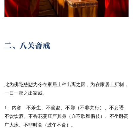
资
讯
八
点
僧
此为佛陀慈悲为令在家居士种出离之因，为在家居士所制，
音
一日一夜之出家戒。
高
1、内容：不杀生、不偷盗、不邪（不非梵行）、不妄语、
僧
不饮饮酒、不香花蔓庄严其身（亦不歌舞倡伎）、不坐卧高
访
广大床、不非时食（过午不食）。
谈