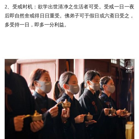
2、受戒时机：欲学出世清净之生活者可受。受戒一日一夜
心
后即自然舍戒得日日重受。佛弟子可于假日或六斋日受之，
乐
多受持一日，即多一分利益。
菩
提
专
题
公
益
慈
善
佛
教
人
登录
注册
物