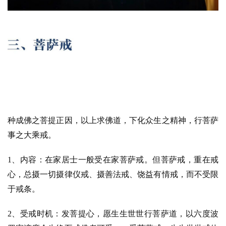
寺
院
巡
礼
视
频
种成佛之菩提正因，以上求佛道，下化众生之精神，行菩萨
纪
事之大乘戒。
录
1、内容：在家居士一般受在家菩萨戒。但菩萨戒，重在戒
佛
心，总摄一切摄律仪戒、摄善法戒、饶益有情戒，而不受限
教
于戒条。
艺
术
2、受戒时机：发菩提心，愿生生世世行菩萨道，以六度波