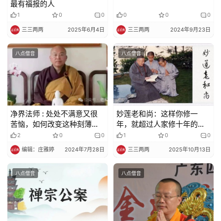
最有福报的人
1
0
0
0
0
0
三三两两
2025年6月4日
三三两两
2024年9月23日
八点僧音
八点僧音
净界法师 : 处处不满意又很
妙莲老和尚：这样你修一
苦恼，如何改变这种刻薄的
年，就超过人家修十年的功
分别心！
德
2
0
0
1
0
0
编辑：庄雅婷
2024年7月28日
三三两两
2025年10月13日
八点僧音
八点僧音