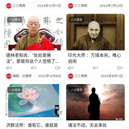
三三两两
2024年12月11日
三三两两
2024年7月23日
八点僧音
八点僧音
德林老和尚：“处处是佛
印光大师 ：万境本闲，唯心
法”，那是你这个人觉悟了，
自闹
所以处处是佛法
0
0
0
0
0
0
编辑：庄雅婷
2025年10月8日
三三两两
2025年8月11日
八点僧音
八点僧音
济群法师：谁有它，谁就是
诸法不动，无去来处