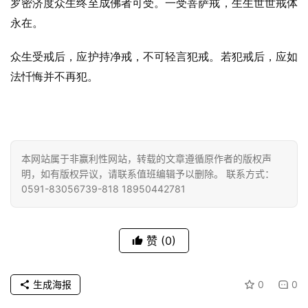
罗密济度众生终至成佛者可受。一受菩萨戒，生生世世戒体
政
永在。
策
法
众生受戒后，应护持净戒，不可轻言犯戒。若犯戒后，应如
规
法忏悔并不再犯。
免
责
声
明
本网站属于非赢利性网站，转载的文章遵循原作者的版权声
明，如有版权异议，请联系值班编辑予以删除。 联系方式：
0591-83056739-818 18950442781
赞
(0)
生成海报
0
0